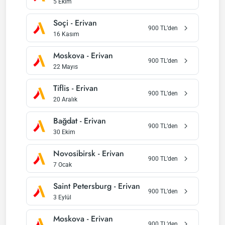
5 Ekim
Soçi
-
Erivan
900
TL’den
16 Kasım
Moskova
-
Erivan
900
TL’den
22 Mayıs
Tiflis
-
Erivan
900
TL’den
20 Aralık
Bağdat
-
Erivan
900
TL’den
30 Ekim
Novosibirsk
-
Erivan
900
TL’den
7 Ocak
Saint Petersburg
-
Erivan
900
TL’den
3 Eylül
Moskova
-
Erivan
900
TL’den