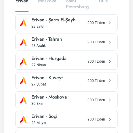
Erivan
Moskova
Saint
Tiflis
Soçi
Petersburg
Erivan
-
Şarm El-Şeyh
900
TL’den
28 Eylül
Erivan
-
Tahran
900
TL’den
23 Aralık
Erivan
-
Hurgada
900
TL’den
27 Nisan
Erivan
-
Kuveyt
900
TL’den
27 Şubat
Erivan
-
Moskova
900
TL’den
30 Ekim
Erivan
-
Soçi
900
TL’den
28 Mayıs