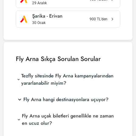
29 Aralık
Şarika
-
Erivan
900
TL’den
30 Ocak
Fly Arna
Sıkça Sorulan Sorular
Tezfly sitesinde Fly Arna kampanyalarından
yararlanabilir miyim?
Fly Arna hangi destinasyonlara uçuyor?
Fly Arna uçak biletleri genellikle ne zaman
en ucuz olur?