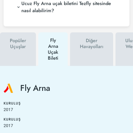
Ucuz Fly Arna uçak biletini Tezfly sitesinde
nasıl alabilirim?
Fly
Popüler
Diğer
Ulu
Arna
Uçuşlar
Havayolları
Web
Uçak
Bileti
Fly Arna
KURULUŞ
2017
KURULUŞ
2017