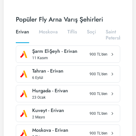
Popüler Fly Arna Varış Şehirleri
Erivan
Moskova
Tiflis
Soçi
Saint
Petersburg
Şarm El-Şeyh
-
Erivan
900
TL’den
11 Kasım
Tahran
-
Erivan
900
TL’den
6 Eylül
Hurgada
-
Erivan
900
TL’den
23 Ocak
Kuveyt
-
Erivan
900
TL’den
2 Mayıs
Moskova
-
Erivan
900
TL’den