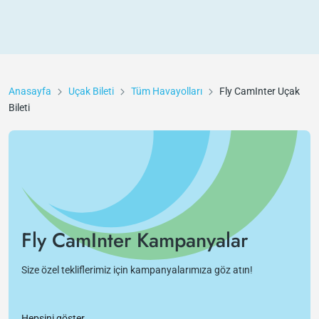
Anasayfa
Uçak Bileti
Tüm Havayolları
Fly CamInter
Uçak
Bileti
Fly CamInter Kampanyalar
Size özel tekliflerimiz için kampanyalarımıza göz atın!
Hepsini göster