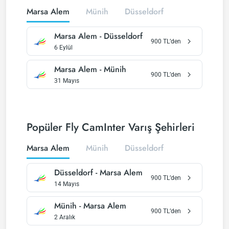
Marsa Alem
Münih
Düsseldorf
Marsa Alem
-
Düsseldorf
900
TL’den
6 Eylül
Marsa Alem
-
Münih
900
TL’den
31 Mayıs
Popüler Fly CamInter Varış Şehirleri
Marsa Alem
Münih
Düsseldorf
Düsseldorf
-
Marsa Alem
900
TL’den
14 Mayıs
Münih
-
Marsa Alem
900
TL’den
2 Aralık