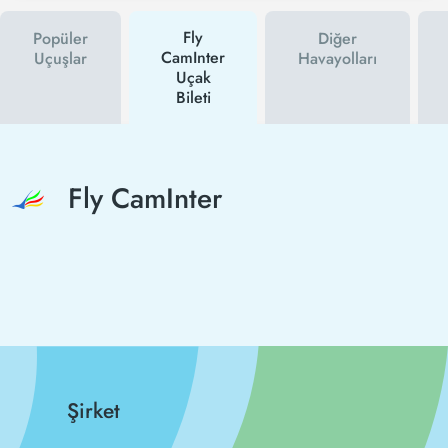
Fly
Popüler
Diğer
CamInter
Uçuşlar
Havayolları
Uçak
Bileti
Fly CamInter
Şirket