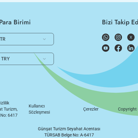
Para Birimi
Bizi Takip E
TR
TRY
izlilik
Kullanıcı
t Turizm,
Çerezler
Copyright
Sözleşmesi
 No: 6417
Günşat Turizm Seyahat Acentası
TÜRSAB Belge No: A-6417