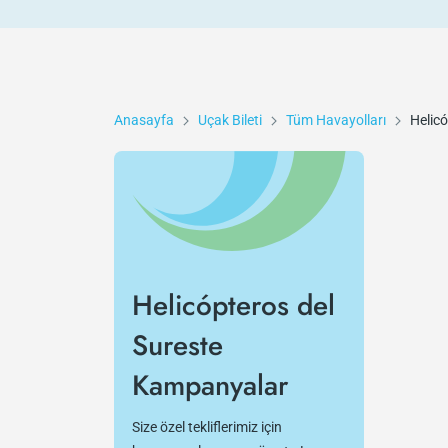
Anasayfa
Uçak Bileti
Tüm Havayolları
Helicó
Helicópteros del
Sureste
Kampanyalar
Size özel tekliflerimiz için