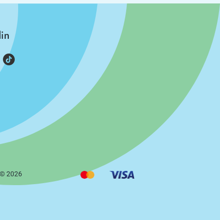
din
 ©
2026