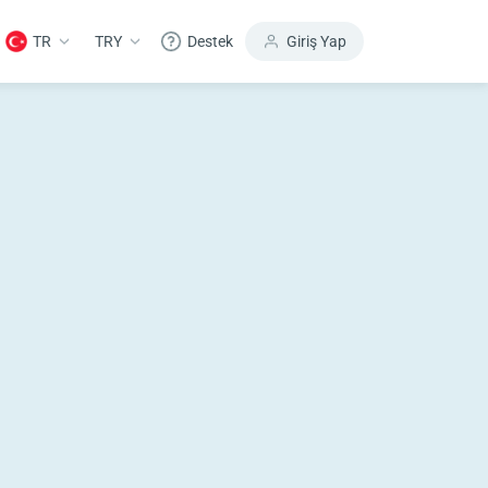
TR
TRY
Destek
Giriş Yap