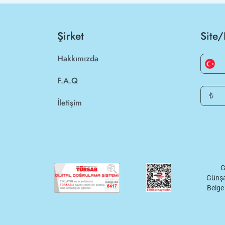
Şirket
Site/
Hakkımızda
F.A.Q
₺
İletişim
G
Günşa
Belge