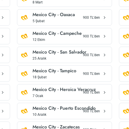
8 Mart
Mexico City
-
Oaxaca
900
TL’den
5 Şubat
Mexico City
-
Campeche
900
TL’den
12 Ekim
Mexico City
-
San Salvador
900
TL’den
25 Aralık
Mexico City
-
Tampico
900
TL’den
18 Şubat
Mexico City
-
Heroica Veracruz
900
TL’den
7 Ocak
Mexico City
-
Puerto Escondido
900
TL’den
10 Aralık
Mexico City
-
Zacatecas