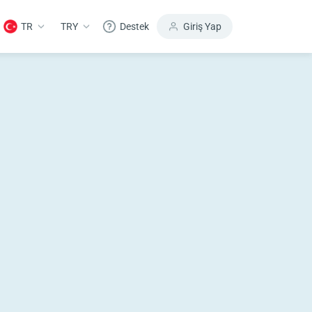
TR
TRY
Destek
Giriş Yap