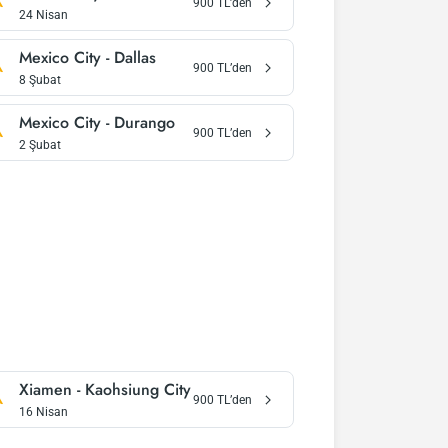
900
TL’den
24 Nisan
Mexico City
-
Dallas
900
TL’den
8 Şubat
Mexico City
-
Durango
900
TL’den
2 Şubat
Xiamen
-
Kaohsiung City
900
TL’den
16 Nisan