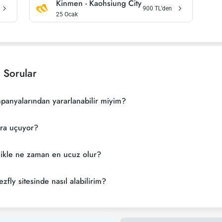
Kinmen
-
Kaohsiung City
900
TL’den
25 Ocak
 Sorular
mpanyalarından yararlanabilir miyim?
ara uçuyor?
llikle ne zaman en ucuz olur?
zfly sitesinde nasıl alabilirim?