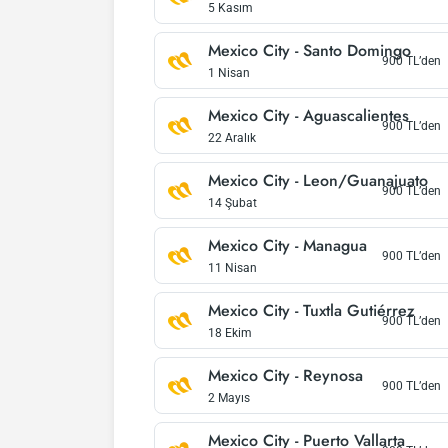
5 Kasım
Mexico City
-
Santo Domingo
900
TL’den
1 Nisan
Mexico City
-
Aguascalientes
900
TL’den
22 Aralık
Mexico City
-
Leon/Guanajuato
900
TL’den
14 Şubat
Mexico City
-
Managua
900
TL’den
11 Nisan
Mexico City
-
Tuxtla Gutiérrez
900
TL’den
18 Ekim
Mexico City
-
Reynosa
900
TL’den
2 Mayıs
Mexico City
-
Puerto Vallarta