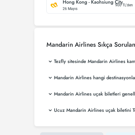
Hong Kong
-
Kaohsiung City
900
TL’den
26 Mayıs
Mandarin Airlines
Sıkça Sorulan
Tezfly sitesinde Mandarin Airlines ka
Mandarin Airlines hangi destinasyonl
Mandarin Airlines uçak biletleri gene
Ucuz Mandarin Airlines uçak biletini Te