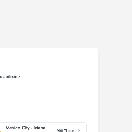
labilirsiniz.
Mexico City
-
Ixtapa
900
TL’den