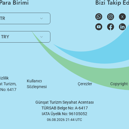
Para Birimi
Bizi Takip E
TR
TRY
izlilik
Kullanıcı
t Turizm,
Çerezler
Copyright
Sözleşmesi
 No: 6417
Günşat Turizm Seyahat Acentası
TÜRSAB Belge No: A-6417
IATA Üyelik No: 96105052
06.08.2026 21:44 UTC