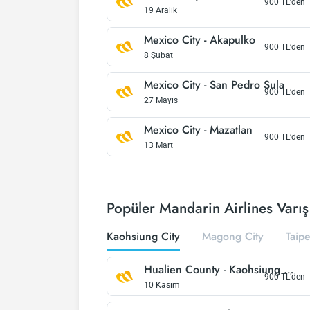
900
TL’den
19 Aralık
Mexico City
-
Akapulko
900
TL’den
8 Şubat
Mexico City
-
San Pedro Sula
900
TL’den
27 Mayıs
Mexico City
-
Mazatlan
900
TL’den
13 Mart
Popüler Mandarin Airlines Varış 
Kaohsiung City
Magong City
Taipe
Hualien County
-
Kaohsiung City
900
TL’den
10 Kasım