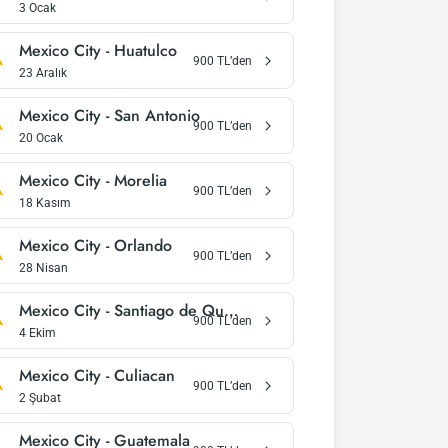
3 Ocak
Mexico City
-
Huatulco
900
TL’den
23 Aralık
Mexico City
-
San Antonio
900
TL’den
20 Ocak
Mexico City
-
Morelia
900
TL’den
18 Kasım
Mexico City
-
Orlando
900
TL’den
28 Nisan
Mexico City
-
Santiago de Querétaro
900
TL’den
4 Ekim
Mexico City
-
Culiacan
900
TL’den
2 Şubat
Mexico City
-
Guatemala