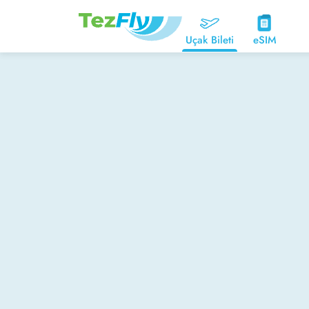
Uçak Bileti
eSIM