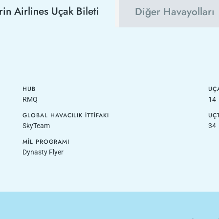
n Airlines Uçak Bileti
Diğer Havayolları
HUB
UÇA
RMQ
14
GLOBAL HAVACILIK İTTIFAKI
UÇ
SkyTeam
34
MIL PROGRAMI
Dynasty Flyer