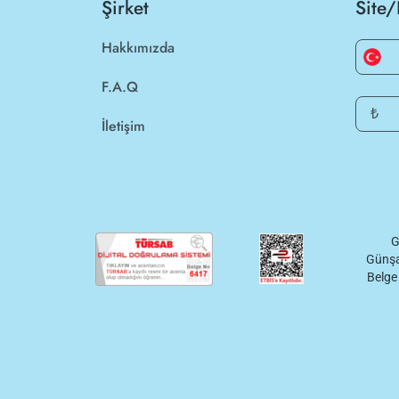
Şirket
Site/
Hakkımızda
F.A.Q
₺
İletişim
G
Günşa
Belge