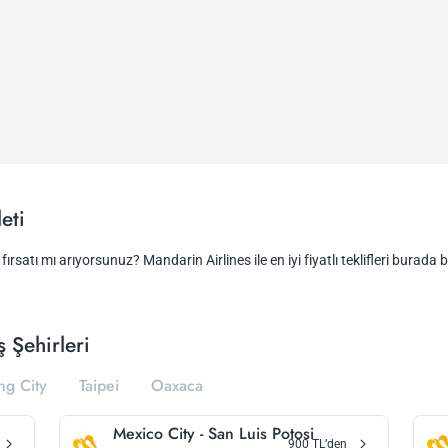
eti
ırsatı mı arıyorsunuz? Mandarin Airlines ile en iyi fiyatlı teklifleri burada bu
 Şehirleri
g City
Taipei
Oaxaca
Mexico City
-
San Luis Potosi
900
TL’den