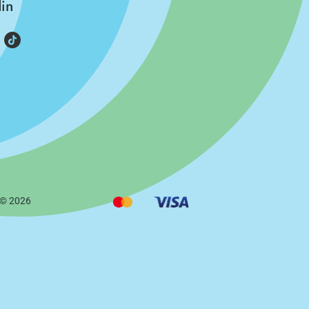
din
 ©
2026