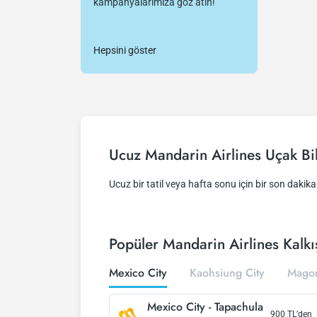
kampanyalarımıza göz atın!
Hepsini göster
Ucuz Mandarin Airlines Uçak Bil
Ucuz bir tatil veya hafta sonu için bir son dakika f
Popüler Mandarin Airlines Kalkış
Mexico City
Kaohsiung City
Magon
Mexico City
-
Tapachula
900
TL’den