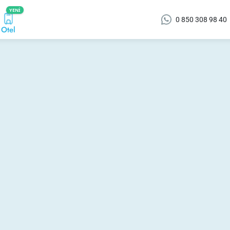
YENI
0 850 308 98 40
Otel