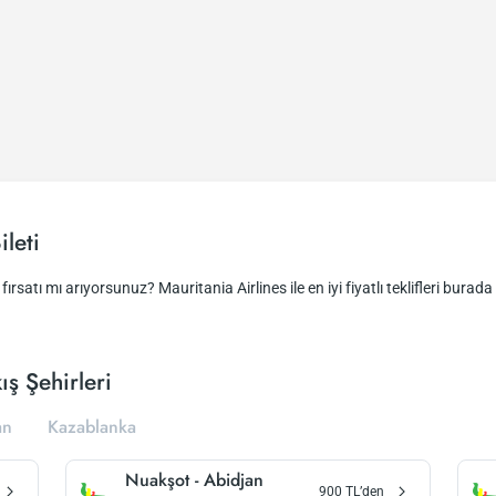
leti
ırsatı mı arıyorsunuz? Mauritania Airlines ile en iyi fiyatlı teklifleri burada 
ış Şehirleri
an
Kazablanka
Nuakşot
-
Abidjan
900
TL’den