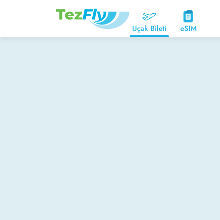
Uçak Bileti
eSIM