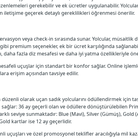
zenlemeleri gerekebilir ve ek ücretler uygulanabilir. Yolcul
 iletişime geçerek detaylı gereklilikleri öğrenmesi önerilir.
zervasyon veya check-in sırasında sunar. Yolcular, müsaitlik 
i gibi premium seçenekler, ek bir ücret karşılığında sağlanabil
, daha fazla diz mesafesi ve daha iyi yatma özellikleriyle öne
esafeli uçuşlar için standart bir konfor sağlar. Online işlemle
ara erişim açısından tavsiye edilir.
düzenli olarak uçan sadık yolcularını ödüllendirmek için t
 sağlar: 36 ay geçerli olan ve ödüllere dönüştürülebilen Prim
arklı seviye sunmaktadır: Blue (Mavi), Silver (Gümüş), Gold (Al
 Gold kartlar ise 12 ay geçerlidir.
i uçuşları ve özel promosyonel teklifler aracılığıyla mil kaza