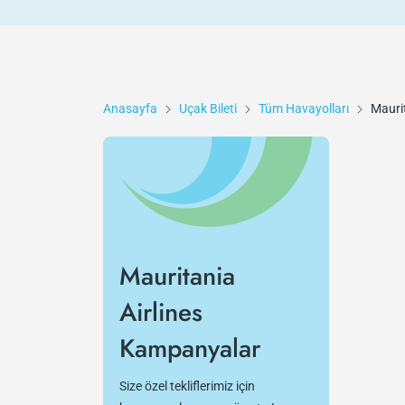
Anasayfa
Uçak Bileti
Tüm Havayolları
Maurit
Mauritania
Airlines
Kampanyalar
Size özel tekliflerimiz için