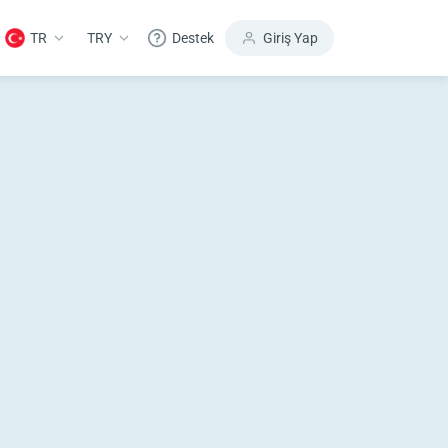
TR
TRY
Destek
Giriş Yap