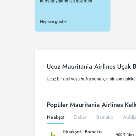
kampanyalarımıza göz atın!
Hepsini göster
Ucuz Mauritania Airlines Uçak Bi
Ucuz bir tatil veya hafta sonu için bir son dakika f
Popüler Mauritania Airlines Kalk
Nuakşot
Dakar
Bamako
Abidj
Nuakşot
-
Bamako
900
TL’den