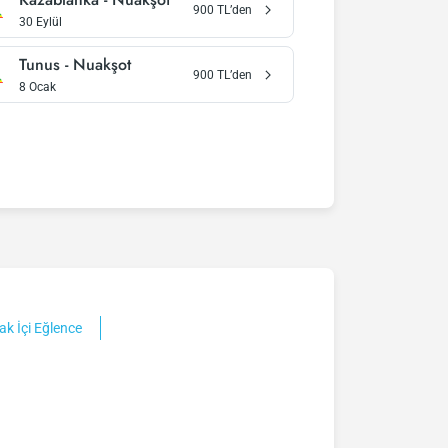
900
TL’den
30 Eylül
Tunus
-
Nuakşot
900
TL’den
8 Ocak
ak İçi Eğlence