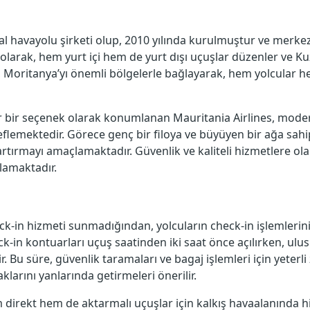
sal havayolu şirketi olup, 2010 yılında kurulmuştur ve mer
 olarak, hem yurt içi hem de yurt dışı uçuşlar düzenler ve Ku
 Moritanya’yı önemli bölgelerle bağlayarak, hem yolcular hem
ir bir seçenek olarak konumlanan Mauritania Airlines, mode
emektedir. Görece genç bir filoya ve büyüyen bir ağa sahip
rtırmayı amaçlamaktadır. Güvenlik ve kaliteli hizmetlere olan
ulamaktadır.
eck-in hizmeti sunmadığından, yolcuların check-in işlemler
ck-in kontuarları uçuş saatinden iki saat önce açılırken, ulus
 Bu süre, güvenlik taramaları ve bagaj işlemleri için yeterli 
aklarını yanlarında getirmeleri önerilir.
irekt hem de aktarmalı uçuşlar için kalkış havaalanında hizm