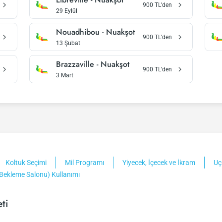
900
TL’den
29 Eylül
Nouadhibou
-
Nuakşot
900
TL’den
13 Şubat
Brazzaville
-
Nuakşot
900
TL’den
3 Mart
Koltuk Seçimi
Mil Programı
Yiyecek, İçecek ve İkram
Uç
Bekleme Salonu) Kullanımı
ti