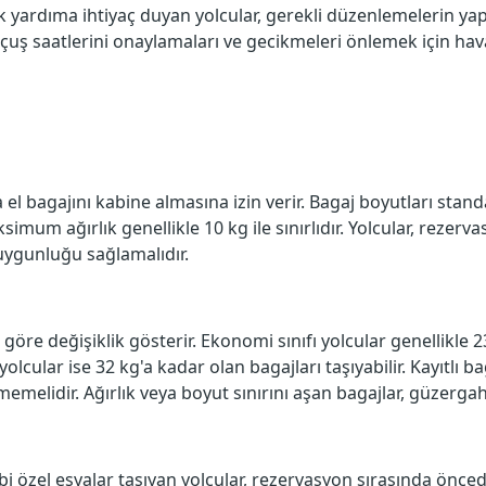
ek yardıma ihtiyaç duyan yolcular, gerekli düzenlemelerin yap
n uçuş saatlerini onaylamaları ve gecikmeleri önlemek için ha
a el bagajını kabine almasına izin verir. Bagaj boyutları sta
mum ağırlık genellikle 10 kg ile sınırlıdır. Yolcular, rezerva
 uygunluğu sağlamalıdır.
göre değişiklik gösterir. Ekonomi sınıfı yolcular genellikle 23
yolcular ise 32 kg'a kadar olan bagajları taşıyabilir. Kayıtlı b
melidir. Ağırlık veya boyut sınırını aşan bagajlar, güzergaha
bi özel eşyalar taşıyan yolcular, rezervasyon sırasında önce