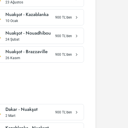
23 Ağustos
Nuakşot
-
Kazablanka
900
TL’den
10 Ocak
Nuakşot
-
Nouadhibou
900
TL’den
24 Şubat
Nuakşot
-
Brazzaville
900
TL’den
26 Kasım
Dakar
-
Nuakşot
900
TL’den
2 Mart
Kazablanka
-
Nuakşot