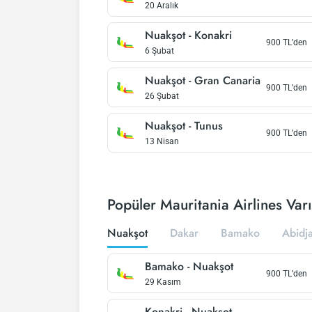
20 Aralık
Nuakşot
-
Konakri
900
TL’den
6 Şubat
Nuakşot
-
Gran Canaria
900
TL’den
26 Şubat
Nuakşot
-
Tunus
900
TL’den
13 Nisan
Popüler Mauritania Airlines Varı
Nuakşot
Dakar
Bamako
Abidj
Bamako
-
Nuakşot
900
TL’den
29 Kasım
Konakri
-
Nuakşot