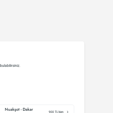
bulabilirsiniz.
Nuakşot
-
Dakar
900
TL’den