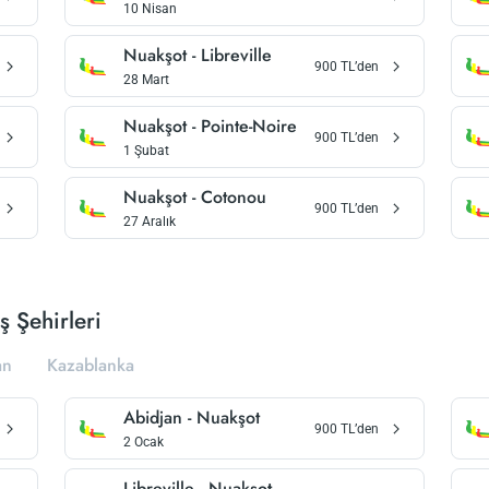
10 Nisan
Nuakşot
-
Libreville
900
TL’den
28 Mart
Nuakşot
-
Pointe-Noire
900
TL’den
1 Şubat
Nuakşot
-
Cotonou
900
TL’den
27 Aralık
ş Şehirleri
an
Kazablanka
Abidjan
-
Nuakşot
900
TL’den
2 Ocak
Libreville
-
Nuakşot