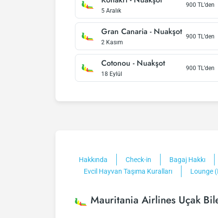
900
TL’den
5 Aralık
Gran Canaria
-
Nuakşot
900
TL’den
2 Kasım
Cotonou
-
Nuakşot
900
TL’den
18 Eylül
Hakkında
Check-in
Bagaj Hakkı
Evcil Hayvan Taşıma Kuralları
Lounge (
Mauritania Airlines Uçak Bile