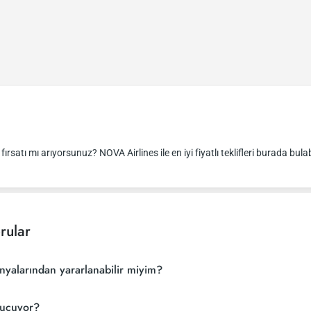
ırsatı mı arıyorsunuz? NOVA Airlines ile en iyi fiyatlı teklifleri burada bulabi
rular
nyalarından yararlanabilir miyim?
 uçuyor?