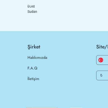
ÜLKE
Sudan
Şirket
Site/
Hakkımızda
F.A.Q
₺
İletişim