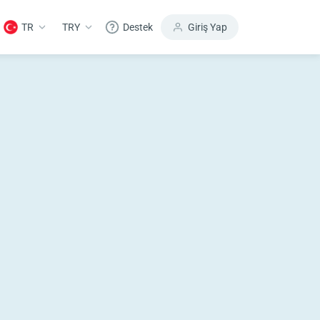
TR
TRY
Destek
Giriş Yap