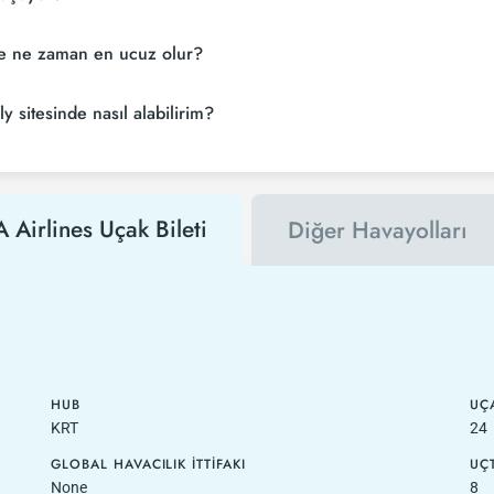
kle ne zaman en ucuz olur?
y sitesinde nasıl alabilirim?
Airlines Uçak Bileti
Diğer Havayolları
HUB
UÇA
KRT
24
GLOBAL HAVACILIK İTTIFAKI
UÇ
None
8