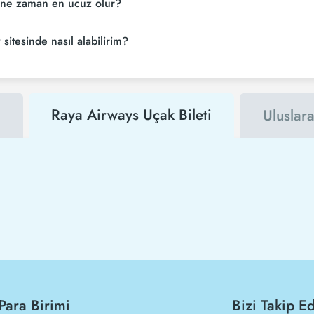
nellikle ne zaman en ucuz olur?
tini Tezfly sitesinde nasıl alabilirim?
Raya Airways Uçak Bileti
Uluslara
Para Birimi
Bizi Takip E