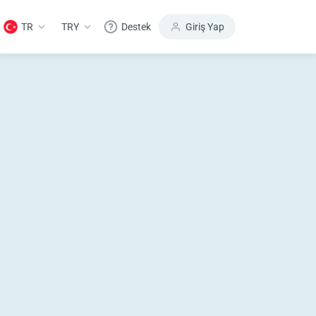
TR
TRY
Destek
Giriş Yap