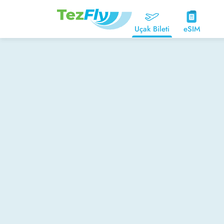
Uçak Bileti
eSIM