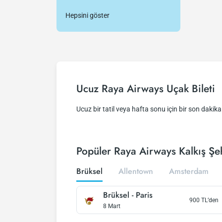
Hepsini göster
Ucuz Raya Airways Uçak Bileti
Ucuz bir tatil veya hafta sonu için bir son dakika 
Popüler Raya Airways Kalkış Şeh
Brüksel
Allentown
Amsterdam
Brüksel
-
Paris
900
TL’den
8 Mart