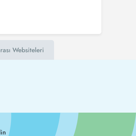
rası Websiteleri
din