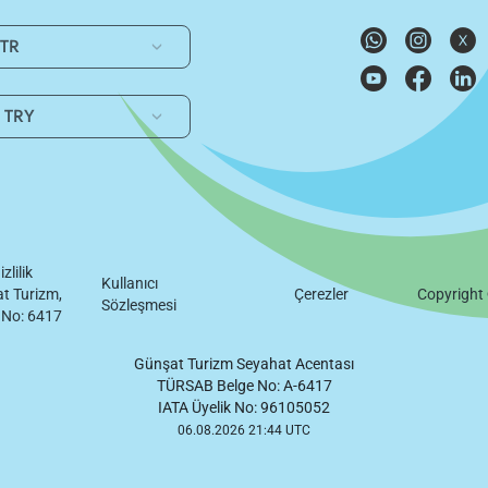
TR
TRY
izlilik
Kullanıcı
t Turizm,
Çerezler
Copyright
Sözleşmesi
 No: 6417
Günşat Turizm Seyahat Acentası
TÜRSAB Belge No: A-6417
IATA Üyelik No: 96105052
06.08.2026 21:44 UTC