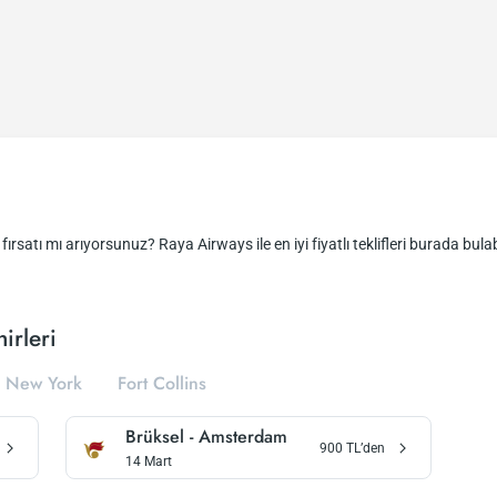
fırsatı mı arıyorsunuz? Raya Airways ile en iyi fiyatlı teklifleri burada bulabi
irleri
New York
Fort Collins
Brüksel
-
Amsterdam
900
TL’den
14 Mart