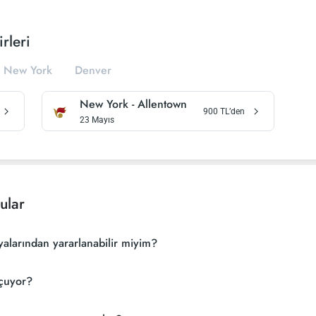
rleri
New York
Denver
New York
-
Allentown
900
TL’den
23 Mayıs
ular
de Raya Airways kampanyalarından yararlanabilir miyim?
a uçuyor?