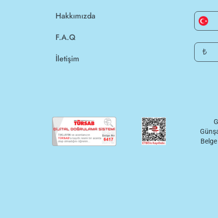
Hakkımızda
F.A.Q
₺
İletişim
G
Günşa
Belge