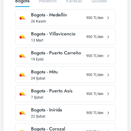
Bogota
Medellín
Karakas
Quibdó
Barranq
Bogota
-
Medellín
900
TL’den
26 Kasım
Bogota
-
Villavicencio
900
TL’den
13 Mart
Bogota
-
Puerto Carreño
900
TL’den
19 Eylül
Bogota
-
Mitu
900
TL’den
24 Şubat
Bogota
-
Puerto Asís
900
TL’den
7 Şubat
Bogota
-
Inírida
900
TL’den
22 Şubat
Bogota
-
Corozal