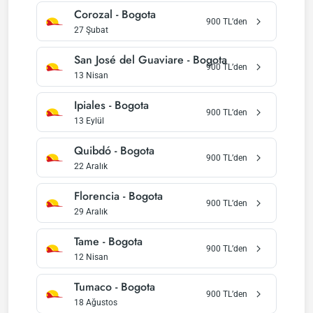
Corozal
-
Bogota
900
TL’den
27 Şubat
San José del Guaviare
-
Bogota
900
TL’den
13 Nisan
Ipiales
-
Bogota
900
TL’den
13 Eylül
Quibdó
-
Bogota
900
TL’den
22 Aralık
Florencia
-
Bogota
900
TL’den
29 Aralık
Tame
-
Bogota
900
TL’den
12 Nisan
Tumaco
-
Bogota
900
TL’den
18 Ağustos