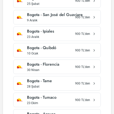
900
TL’den
25 Şubat
Bogota
-
San José del Guaviare
900
TL’den
9 Aralık
Bogota
-
Ipiales
900
TL’den
23 Aralık
Bogota
-
Quibdó
900
TL’den
10 Ocak
Bogota
-
Florencia
900
TL’den
30 Nisan
Bogota
-
Tame
900
TL’den
28 Şubat
Bogota
-
Tumaco
900
TL’den
23 Ekim
Bogota
-
Arauca