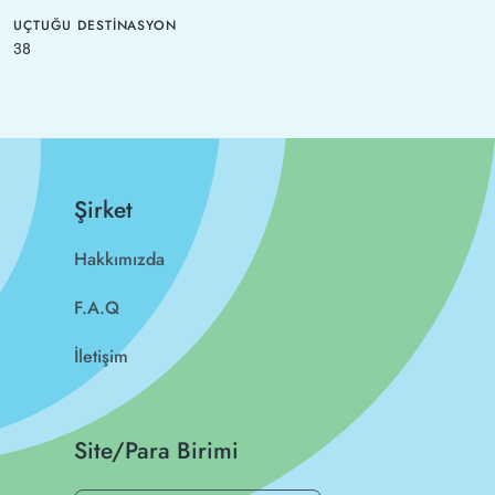
UÇTUĞU DESTINASYON
38
Şirket
Hakkımızda
F.A.Q
İletişim
Site/Para Birimi