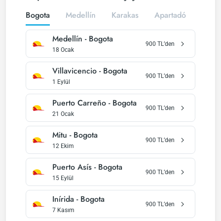
Bogota
Medellín
Karakas
Apartadó
Quib
Medellín
-
Bogota
900
TL’den
18 Ocak
Villavicencio
-
Bogota
900
TL’den
1 Eylül
Puerto Carreño
-
Bogota
900
TL’den
21 Ocak
Mitu
-
Bogota
900
TL’den
12 Ekim
Puerto Asís
-
Bogota
900
TL’den
15 Eylül
Inírida
-
Bogota
900
TL’den
7 Kasım