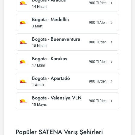
900
TL’den
14 Nisan
Bogota
-
Medellín
900
TL’den
3 Mart
Bogota
-
Buenaventura
900
TL’den
18 Nisan
Bogota
-
Karakas
900
TL’den
17 Ekim
Bogota
-
Apartadó
900
TL’den
1 Aralık
Bogota
-
Valensiya VLN
900
TL’den
18 Mayıs
Popüler SATENA Varış Şehirleri