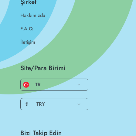
Şirket
Hakkımızda
F.A.Q
İletişim
Site/Para Birimi
TR
₺
TRY
Bizi Takip Edin