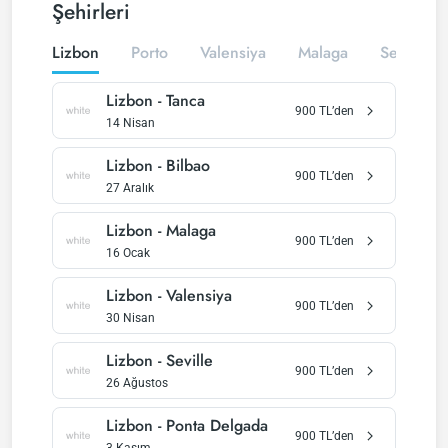
Şehirleri
Lizbon
Porto
Valensiya
Malaga
Seville
Lizbon
-
Tanca
900
TL’den
14 Nisan
Lizbon
-
Bilbao
900
TL’den
27 Aralık
Lizbon
-
Malaga
900
TL’den
16 Ocak
Lizbon
-
Valensiya
900
TL’den
30 Nisan
Lizbon
-
Seville
900
TL’den
26 Ağustos
Lizbon
-
Ponta Delgada
900
TL’den