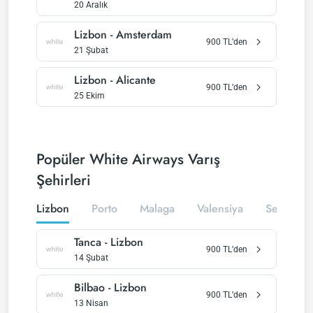
20 Aralık
Lizbon
-
Amsterdam
900
TL’den
21 Şubat
Lizbon
-
Alicante
900
TL’den
25 Ekim
Popüler White Airways Varış
Şehirleri
Lizbon
Porto
Malaga
Valensiya
Seville
Tanca
-
Lizbon
900
TL’den
14 Şubat
Bilbao
-
Lizbon
900
TL’den
13 Nisan