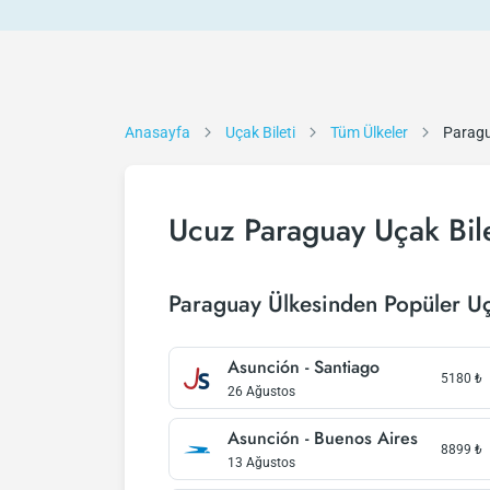
Anasayfa
Uçak Bileti
Tüm Ülkeler
Parag
Ucuz Paraguay Uçak Bile
Paraguay Ülkesinden Popüler Uç
Asunción - Santiago
5180
₺
26 Ağustos
Asunción - Buenos Aires
8899
₺
13 Ağustos