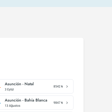
Asunción - Natal
8542
₺
3 Eylül
Asunción - Bahía Blanca
9847
₺
13 Ağustos