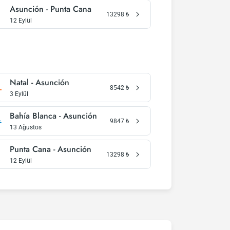
Asunción - Punta Cana
13298
₺
12 Eylül
Natal - Asunción
8542
₺
3 Eylül
Bahía Blanca - Asunción
9847
₺
13 Ağustos
Punta Cana - Asunción
13298
₺
12 Eylül