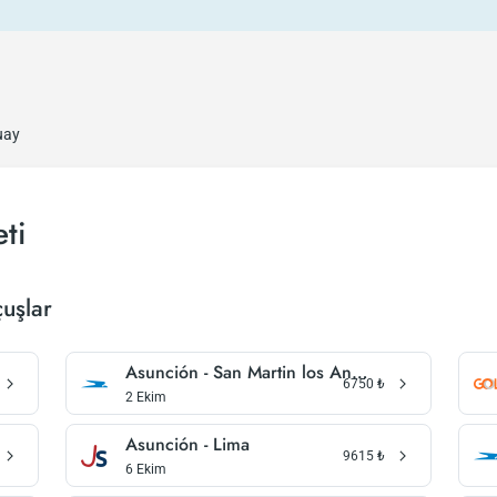
uay
ti
uşlar
Asunción - San Martin los Andes
6750
₺
2 Ekim
Asunción - Lima
9615
₺
6 Ekim