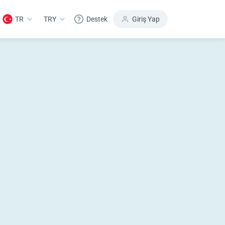
TR
TRY
Destek
Giriş Yap