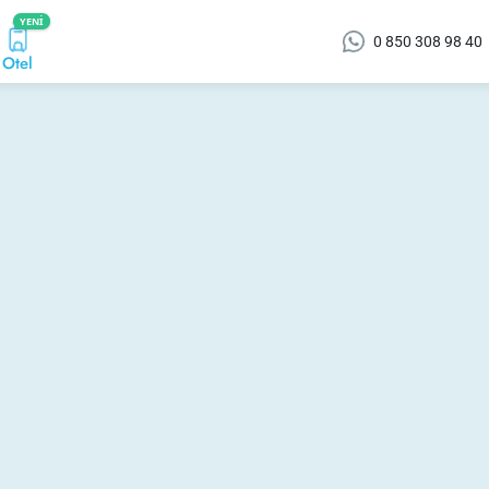
YENI
0 850 308 98 40
Otel