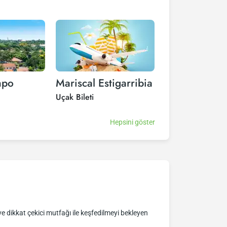
mpo
Mariscal Estigarribia
Pilar
Uçak Bileti
Uçak Bileti
Hepsini göster
ve dikkat çekici mutfağı ile keşfedilmeyi bekleyen