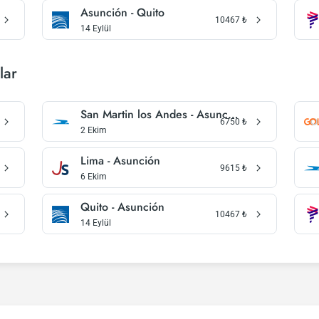
Asunción - Quito
10467
₺
14 Eylül
lar
San Martin los Andes - Asunción
6750
₺
2 Ekim
Lima - Asunción
9615
₺
6 Ekim
Quito - Asunción
10467
₺
14 Eylül