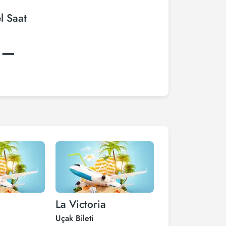
l Saat
:–
La Victoria
Pedro Juan C
Uçak Bileti
Uçak Bileti