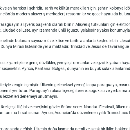
e en hareketli şehridir. Tarih ve kültür meraklıları için, şehrin kolonyal d
unción'da modern alışveriş merkezleri, restoranlar ve gece hayatı da bulu
raguay'ın alışveriş başkenti olarak bilinir. Alışveriş tutkunları için elektron
iz. Ciudad del Este, aynı zamanda ünlü İguazu Şelalesi'ne yakın konumuyla
genelinde bulunan sayısız müze, kilise ve tarihi alanlarla keşfedilebilir. Je
Dünya Mirası listesinde yer almaktadır. Trinidad ve Jesús de Tavarangue gi
aco, ziyaretçilere geniş düzlükler, yemyeşil ormanlar ve egzotik yaban hay
ir seçenektir. Ayrıca, Pantanal Bölgesi, dünyanın en büyük sulak alanlarınd
eriyle zenginleşmiştir. Ülkenin geleneksel yemeği sopa paraguaya, mısır un
 önemli yer tutar. Paraguay'ın ulusal içeceği tereré, soğuk su ve yerba mate
 bu lezzetleri denemeyi unutmayın.
ltürel çeşitliliğini ve enerjisini gözler önüne serer. Nanduti Festivali, ülken
an tanıma fırsatı sunar. Ayrıca, Asunción'da düzenlenen yıllık Transchaco Ra
er arasında değişir. Ülkenin doğu kısmında nemli ve sıcak bir iklim hakimdir