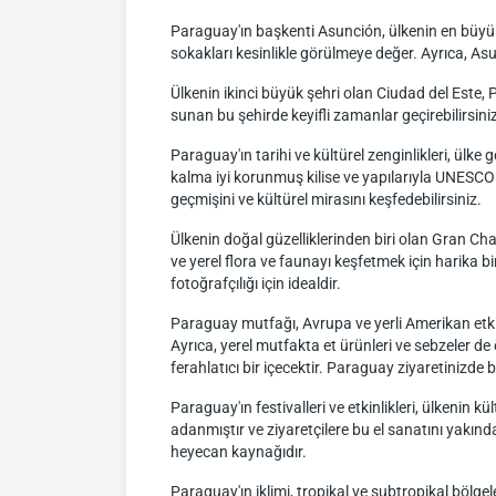
Paraguay'ın başkenti Asunción, ülkenin en büyük v
sokakları kesinlikle görülmeye değer. Ayrıca, As
Ülkenin ikinci büyük şehri olan Ciudad del Este, Pa
sunan bu şehirde keyifli zamanlar geçirebilirsin
Paraguay'ın tarihi ve kültürel zenginlikleri, ülke 
kalma iyi korunmuş kilise ve yapılarıyla UNESCO 
geçmişini ve kültürel mirasını keşfedebilirsiniz.
Ülkenin doğal güzelliklerinden biri olan Gran Ch
ve yerel flora ve faunayı keşfetmek için harika b
fotoğrafçılığı için idealdir.
Paraguay mutfağı, Avrupa ve yerli Amerikan etkil
Ayrıca, yerel mutfakta et ürünleri ve sebzeler de
ferahlatıcı bir içecektir. Paraguay ziyaretinizde
Paraguay'ın festivalleri ve etkinlikleri, ülkenin kü
adanmıştır ve ziyaretçilere bu el sanatını yakınd
heyecan kaynağıdır.
Paraguay'ın iklimi, tropikal ve subtropikal bölgel