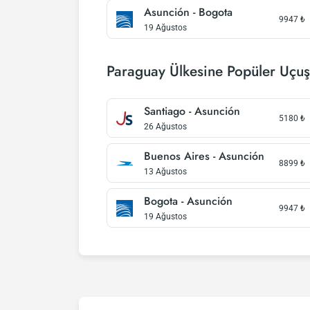
Asunción - Bogota
9947
₺
19 Ağustos
Paraguay Ülkesine Popüler Uçuş
Santiago - Asunción
5180
₺
26 Ağustos
Buenos Aires - Asunción
8899
₺
13 Ağustos
Bogota - Asunción
9947
₺
19 Ağustos