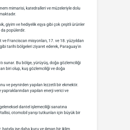
önem mimarisi, katedralleri ve müzeleriyle dolu
nmaktadır.
ik, giyim ve hediyelik eşya gibi çok çeşitli ürünler
 da popülerdir.
suit ve Franciscan misyonları, 17. ve 18. yüzyıldan
bi tarihi bölgeleri ziyaret ederek, Paraguay'ın
atı sunar. Bu bölge, yürüyüş, doğa gözlemciliği
an biri olup, kuş gözlemciliği ve doğa
u ve peynirden yapılan lezzetli bir ekmektir.
 yapraklarından yapılan enerji verici ve
in geleneksel dantel işlemeciliği sanatına
llisi, otomobil yarışı tutkunları için büyük bir
, batıda ise daha kuru ve ılıman bir iklim