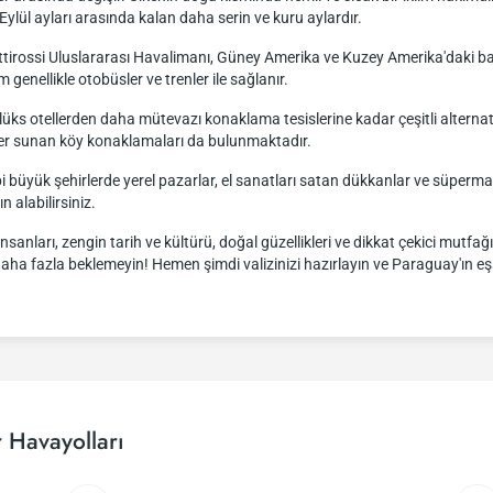
ylül ayları arasında kalan daha serin ve kuru aylardır.
ttirossi Uluslararası Havalimanı, Güney Amerika ve Kuzey Amerika'daki baz
 genellikle otobüsler ve trenler ile sağlanır.
s otellerden daha mütevazı konaklama tesislerine kadar çeşitli alternatif
ler sunan köy konaklamaları da bulunmaktadır.
bi büyük şehirlerde yerel pazarlar, el sanatları satan dükkanlar ve süpermark
n alabilirsiniz.
sanları, zengin tarih ve kültürü, doğal güzellikleri ve dikkat çekici mutfa
daha fazla beklemeyin! Hemen şimdi valizinizi hazırlayın ve Paraguay'ın eşsi
 Havayolları