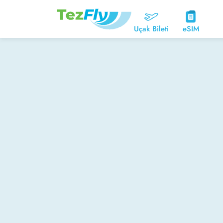
Uçak Bileti
eSIM