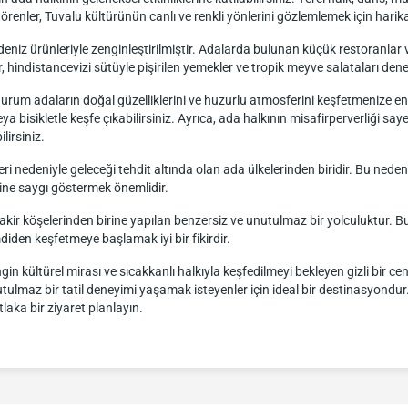
örenler, Tuvalu kültürünün canlı ve renkli yönlerini gözlemlemek için harika
niz ürünleriyle zenginleştirilmiştir. Adalarda bulunan küçük restoranlar ve
ar, hindistancevizi sütüyle pişirilen yemekler ve tropik meyve salataları de
 durum adaların doğal güzelliklerini ve huzurlu atmosferini keşfetmenize 
 veya bisikletle keşfe çıkabilirsiniz. Ayrıca, ada halkının misafirperverliği s
lirsiniz.
leri nedeniyle geleceği tehdit altında olan ada ülkelerinden biridir. Bu nede
ne saygı göstermek önemlidir.
akir köşelerinden birine yapılan benzersiz ve unutulmaz bir yolculuktur.
mdiden keşfetmeye başlamak iyi bir fikirdir.
gin kültürel mirası ve sıcakkanlı halkıyla keşfedilmeyi bekleyen gizli bir c
unutulmaz bir tatil deneyimi yaşamak isteyenler için ideal bir destinasyondu
tlaka bir ziyaret planlayın.