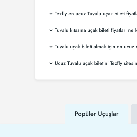
Tezfly en ucuz Tuvalu uçak bileti fiyatl
Tezfly, en ucuz Tuvalu uçak bileti fiyatlarını
Tuvalu kıtasına uçak bileti fiyatları ne
sitesinde yapacağın tek bir aramada ile birçok
Tuvalu uçak bileti fiyatları, seyahat tarihle
Tuvalu uçak bileti almak için en ucu
takip ederek daha uygun fiyatlara bilet bulabi
Tuvalu uçak bileti satın almak istiyorsanız
Ucuz Tuvalu uçak biletini Tezfly sitesin
uçarsınız.
Ucuz Tuvalu uçak bileti satın almak için Tez
Tezfly kampanyalarından ilk siz haberdar ola
Popüler Uçuşlar