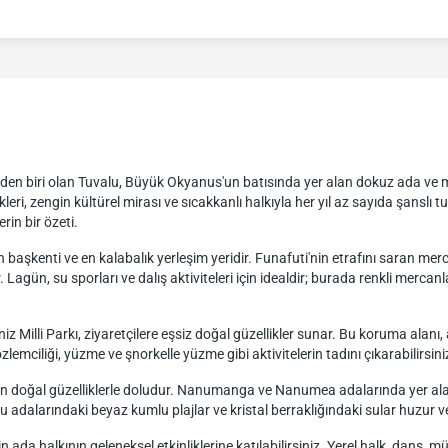
den biri olan Tuvalu, Büyük Okyanus'un batısında yer alan dokuz ada ve mer
eri, zengin kültürel mirası ve sıcakkanlı halkıyla her yıl az sayıda şanslı tu
rin bir özeti.
 başkenti ve en kalabalık yerleşim yeridir. Funafuti'nin etrafını saran me
gün, su sporları ve dalış aktiviteleri için idealdir; burada renkli mercanlar,
 Milli Parkı, ziyaretçilere eşsiz doğal güzellikler sunar. Bu koruma alanı, 
zlemciliği, yüzme ve şnorkelle yüzme gibi aktivitelerin tadını çıkarabilirsini
en doğal güzelliklerle doludur. Nanumanga ve Nanumea adalarında yer ala
u adalarındaki beyaz kumlu plajlar ve kristal berraklığındaki sular huzur v
n ada halkının geleneksel etkinliklerine katılabilirsiniz. Yerel halk, dans,