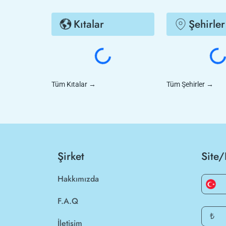
Kıtalar
Şehirler
Tüm Kıtalar
→
Tüm Şehirler
→
Şirket
Site/
Hakkımızda
F.A.Q
₺
İletişim