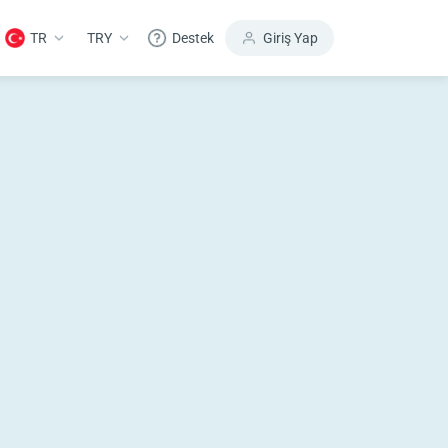
TR
TRY
Destek
Giriş Yap