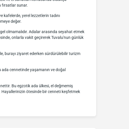
 fırsatlar sunar.
 kafelerde, yerel lezzetlerin tadını
nemeye değer.
engel olmamalıdır. Adalar arasında seyahat etmek
ayesinde, onlarla vakit geçirerek Tuvalu'nun günlük
nle, burayı ziyaret ederken sürdürülebilir turizm
 Bu ada cennetinde yaşamanın ve doğal
ennettir. Bu egzotik ada ülkesi, el değmemiş
r. Hayallerinizin ötesinde bir cenneti keşfetmek