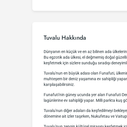
Tuvalu Hakkında
Dünyanın en küçük ve en az bilinen ada ülkelerin
Bu egzotik ada ülkesi, el değmemiş doğal güzellikl
keşfetmek için sizlere sunduğu sıradışı deneyimle
Tuvalu'nun en büyük adası olan Funafuti, ülkenin
muhteşem bir deniz yaşamına ev sahipliği yapar. La
karşılaşabilirsiniz.
Funafuti'nin güney ucunda yer alan Funafuti Deniz
lagünlerine ev sahipliği yapar. Milli parkta kuş gö
Tuvalu'nun diğer adaları da keşfedilmeyi bekley
dönemine ait izler taşırken, Nukufetau ve Vaitup
Tuvalu'nun zengin kültürel mirasını keşfetmek içi