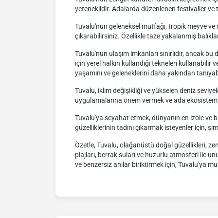
yeteneklidir. Adalarda düzenlenen festivaller ve t
Tuvalu'nun geleneksel mutfağı, tropik meyve ve de
çıkarabilirsiniz. Özellikle taze yakalanmış balıkl
Tuvalu'nun ulaşım imkanları sınırlıdır, ancak bu
için yerel halkın kullandığı tekneleri kullanabilir
yaşamını ve geleneklerini daha yakından tanıyabi
Tuvalu, iklim değişikliği ve yükselen deniz seviye
uygulamalarına önem vermek ve ada ekosistemi
Tuvalu'ya seyahat etmek, dünyanın en izole ve b
güzelliklerinin tadını çıkarmak isteyenler için, şi
Özetle, Tuvalu, olağanüstü doğal güzellikleri, zen
plajları, berrak suları ve huzurlu atmosferi ile 
ve benzersiz anılar biriktirmek için, Tuvalu'ya mu