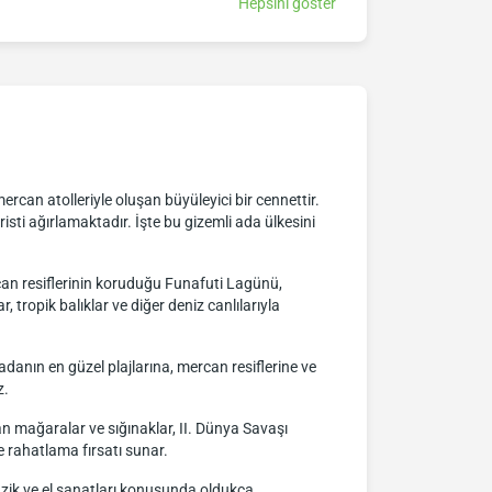
Hepsini göster
can atolleriyle oluşan büyüleyici bir cennettir.
risti ağırlamaktadır. İşte bu gizemli ada ülkesini
rcan resiflerinin koruduğu Funafuti Lagünü,
 tropik balıklar ve diğer deniz canlılarıyla
adanın en güzel plajlarına, mercan resiflerine ve
z.
n mağaralar ve sığınaklar, II. Dünya Savaşı
e rahatlama fırsatı sunar.
 müzik ve el sanatları konusunda oldukça