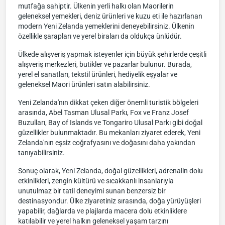
mutfağa sahiptir. Ülkenin yerli halkı olan Maorilerin
geleneksel yemekleri, deniz ürünleri ve kuzu eti ile hazırlanan
modern Yeni Zelanda yemeklerini deneyebilirsiniz. Ülkenin
özellikle şarapları ve yerel biraları da oldukça ünlüdür.
Ülkede alışveriş yapmak isteyenler için büyük şehirlerde çeşitli
alışveriş merkezleri, butikler ve pazarlar bulunur. Burada,
yerel el sanatları, tekstil ürünleri, hediyelik eşyalar ve
geleneksel Maori ürünleri satın alabilirsiniz.
Yeni Zelanda'nın dikkat çeken diğer önemli turistik bölgeleri
arasında, Abel Tasman Ulusal Parkı, Fox ve Franz Josef
Buzulları, Bay of Islands ve Tongariro Ulusal Parkı gibi doğal
güzellikler bulunmaktadır. Bu mekanları ziyaret ederek, Yeni
Zelanda'nın eşsiz coğrafyasını ve doğasını daha yakından
tanıyabilirsiniz.
Sonuç olarak, Yeni Zelanda, doğal güzellikleri, adrenalin dolu
etkinlikleri, zengin kültürü ve sıcakkanlı insanlarıyla
unutulmaz bir tatil deneyimi sunan benzersiz bir
destinasyondur. Ülke ziyaretiniz sırasında, doğa yürüyüşleri
yapabilir, dağlarda ve plajlarda macera dolu etkinliklere
katılabilir ve yerel halkın geleneksel yaşam tarzını