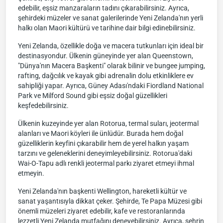
edebilir, eşsiz manzaraların tadını çıkarabilirsiniz. Ayrıca,
şehirdeki müzeler ve sanat galerilerinde Yeni Zelanda'nın yerli
halkı olan Maori kültürü ve tarihine dair bilgi edinebilirsiniz.
Yeni Zelanda, özellikle doğa ve macera tutkunları için ideal bir
destinasyondur. Ülkenin güneyinde yer alan Queenstown,
"Dünya'nın Macera Başkenti" olarak bilinir ve bungee jumping,
rafting, dağcılık ve kayak gibi adrenalin dolu etkinliklere ev
sahipliği yapar. Ayrıca, Güney Adası'ndaki Fiordland National
Park ve Milford Sound gibi eşsiz doğal güzellikleri
keşfedebilirsiniz.
Ülkenin kuzeyinde yer alan Rotorua, termal suları, jeotermal
alanları ve Maori köyleri ile ünlüdür. Burada hem doğal
güzelliklerin keyfini çıkarabilir hem de yerel halkın yaşam
tarzını ve geleneklerini deneyimleyebilirsiniz. Rotorua'daki
Wai-O-Tapu adlı renkli jeotermal parkı ziyaret etmeyi ihmal
etmeyin.
Yeni Zelanda'nın başkenti Wellington, hareketli kültür ve
sanat yaşantısıyla dikkat çeker. Şehirde, Te Papa Müzesi gibi
önemli müzeleri ziyaret edebilir, kafe ve restoranlarında
lezzetli Yeni Zelanda mutfağını deneyebilirsiniz. Ayrıca, şehrin