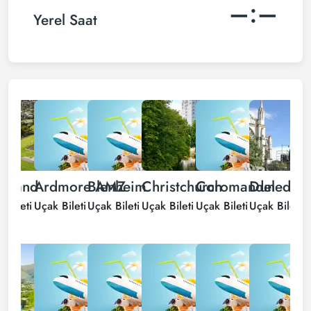
–:–
Yerel Saat
ckland
Ardmore AMZ
Blenheim
Christchurch
Coromandel
Dunedin
F
 Bileti
Uçak Bileti
Uçak Bileti
Uçak Bileti
Uçak Bileti
Uçak Bileti
U