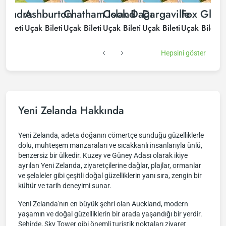
exandra
Ashburton
Chatham Island
Cook Dağı
Dargaville
Fox Glaci
G
 Bileti
Uçak Bileti
Uçak Bileti
Uçak Bileti
Uçak Bileti
Uçak Bileti
U
Hepsini göster
Yeni Zelanda Hakkında
Yeni Zelanda, adeta doğanın cömertçe sunduğu güzelliklerle
dolu, muhteşem manzaraları ve sıcakkanlı insanlarıyla ünlü,
benzersiz bir ülkedir. Kuzey ve Güney Adası olarak ikiye
ayrılan Yeni Zelanda, ziyaretçilerine dağlar, plajlar, ormanlar
ve şelaleler gibi çeşitli doğal güzelliklerin yanı sıra, zengin bir
kültür ve tarih deneyimi sunar.
Yeni Zelanda'nın en büyük şehri olan Auckland, modern
yaşamın ve doğal güzelliklerin bir arada yaşandığı bir yerdir.
Şehirde, Sky Tower gibi önemli turistik noktaları ziyaret