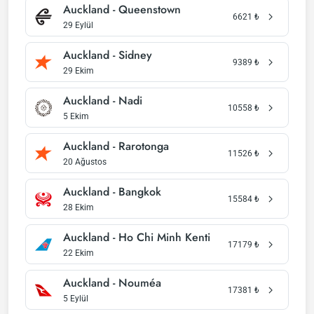
Auckland - Queenstown
6621
₺
29 Eylül
Auckland - Sidney
9389
₺
29 Ekim
Auckland - Nadi
10558
₺
5 Ekim
Auckland - Rarotonga
11526
₺
20 Ağustos
Auckland - Bangkok
15584
₺
28 Ekim
Auckland - Ho Chi Minh Kenti
17179
₺
22 Ekim
Auckland - Nouméa
17381
₺
5 Eylül