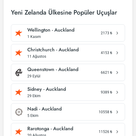
Yeni Zelanda Ülkesine Popüler Uçuşlar
Wellington - Auckland
2173
₺
1 Kasım
Christchurch - Auckland
4153
₺
11 Ağustos
Queenstown - Auckland
6621
₺
29 Eylül
Sidney - Auckland
9389
₺
29 Ekim
Nadi - Auckland
10558
₺
5 Ekim
Rarotonga - Auckland
11526
₺
20 Ağustos