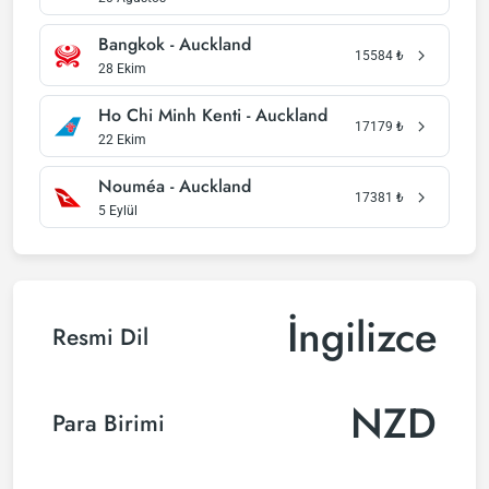
Bangkok - Auckland
15584
₺
28 Ekim
Ho Chi Minh Kenti - Auckland
17179
₺
22 Ekim
Nouméa - Auckland
17381
₺
5 Eylül
İngilizce
Resmi Dil
NZD
Para Birimi