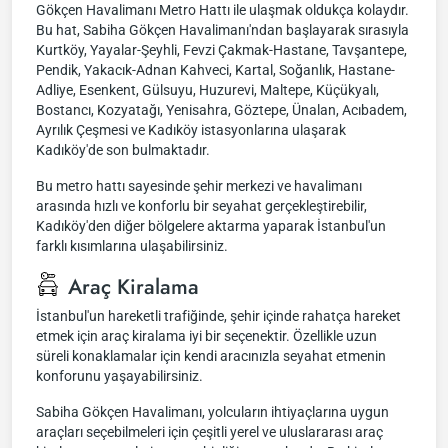
Gökçen Havalimanı Metro Hattı ile ulaşmak oldukça kolaydır.
Bu hat, Sabiha Gökçen Havalimanı'ndan başlayarak sırasıyla
Kurtköy, Yayalar-Şeyhli, Fevzi Çakmak-Hastane, Tavşantepe,
Pendik, Yakacık-Adnan Kahveci, Kartal, Soğanlık, Hastane-
Adliye, Esenkent, Gülsuyu, Huzurevi, Maltepe, Küçükyalı,
Bostancı, Kozyatağı, Yenisahra, Göztepe, Ünalan, Acıbadem,
Ayrılık Çeşmesi ve Kadıköy istasyonlarına ulaşarak
Kadıköy'de son bulmaktadır.
Bu metro hattı sayesinde şehir merkezi ve havalimanı
arasında hızlı ve konforlu bir seyahat gerçekleştirebilir,
Kadıköy'den diğer bölgelere aktarma yaparak İstanbul'un
farklı kısımlarına ulaşabilirsiniz.
Araç Kiralama
İstanbul'un hareketli trafiğinde, şehir içinde rahatça hareket
etmek için araç kiralama iyi bir seçenektir. Özellikle uzun
süreli konaklamalar için kendi aracınızla seyahat etmenin
konforunu yaşayabilirsiniz.
Sabiha Gökçen Havalimanı, yolcuların ihtiyaçlarına uygun
araçları seçebilmeleri için çeşitli yerel ve uluslararası araç