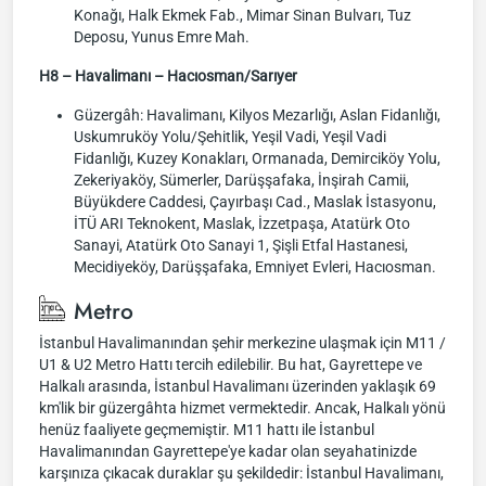
Konağı, Halk Ekmek Fab., Mimar Sinan Bulvarı, Tuz
Deposu, Yunus Emre Mah.
H8 – Havalimanı – Hacıosman/Sarıyer
Güzergâh: Havalimanı, Kilyos Mezarlığı, Aslan Fidanlığı,
Uskumruköy Yolu/Şehitlik, Yeşil Vadi, Yeşil Vadi
Fidanlığı, Kuzey Konakları, Ormanada, Demirciköy Yolu,
Zekeriyaköy, Sümerler, Darüşşafaka, İnşirah Camii,
Büyükdere Caddesi, Çayırbaşı Cad., Maslak İstasyonu,
İTÜ ARI Teknokent, Maslak, İzzetpaşa, Atatürk Oto
Sanayi, Atatürk Oto Sanayi 1, Şişli Etfal Hastanesi,
Mecidiyeköy, Darüşşafaka, Emniyet Evleri, Hacıosman.
Metro
İstanbul Havalimanından şehir merkezine ulaşmak için M11 /
U1 & U2 Metro Hattı tercih edilebilir. Bu hat, Gayrettepe ve
Halkalı arasında, İstanbul Havalimanı üzerinden yaklaşık 69
km'lik bir güzergâhta hizmet vermektedir. Ancak, Halkalı yönü
henüz faaliyete geçmemiştir. M11 hattı ile İstanbul
Havalimanından Gayrettepe'ye kadar olan seyahatinizde
karşınıza çıkacak duraklar şu şekildedir: İstanbul Havalimanı,