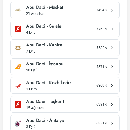
Abu Dabi - Maskat
3494
₺
21 Ağustos
Abu Dabi - Selale
3763
₺
4 Eylül
Abu Dabi - Kahire
5532
₺
7 Eylül
Abu Dabi - İstanbul
5871
₺
20 Eylül
Abu Dabi - Kozhikode
6309
₺
1 Ekim
Abu Dabi - Taşkent
6391
₺
15 Ağustos
Abu Dabi - Antalya
6831
₺
3 Eylül