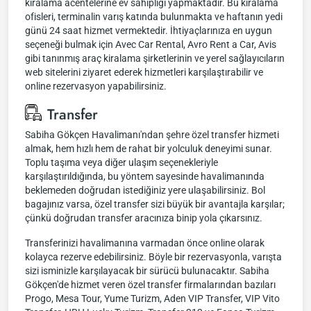
kiralama acentelerine ev sahipliği yapmaktadır. Bu kiralama
ofisleri, terminalin varış katında bulunmakta ve haftanın yedi
günü 24 saat hizmet vermektedir. İhtiyaçlarınıza en uygun
seçeneği bulmak için Avec Car Rental, Avro Rent a Car, Avis
gibi tanınmış araç kiralama şirketlerinin ve yerel sağlayıcıların
web sitelerini ziyaret ederek hizmetleri karşılaştırabilir ve
online rezervasyon yapabilirsiniz.
Transfer
Sabiha Gökçen Havalimanı'ndan şehre özel transfer hizmeti
almak, hem hızlı hem de rahat bir yolculuk deneyimi sunar.
Toplu taşıma veya diğer ulaşım seçenekleriyle
karşılaştırıldığında, bu yöntem sayesinde havalimanında
beklemeden doğrudan istediğiniz yere ulaşabilirsiniz. Bol
bagajınız varsa, özel transfer sizi büyük bir avantajla karşılar;
çünkü doğrudan transfer aracınıza binip yola çıkarsınız.
Transferinizi havalimanına varmadan önce online olarak
kolayca rezerve edebilirsiniz. Böyle bir rezervasyonla, varışta
sizi isminizle karşılayacak bir sürücü bulunacaktır. Sabiha
Gökçen'de hizmet veren özel transfer firmalarından bazıları
Progo, Mesa Tour, Yume Turizm, Aden VIP Transfer, VIP Vito