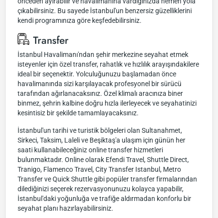
önceden ayırabilir ve havalimanına vardığınızda hemen yola
çıkabilirsiniz. Bu sayede İstanbul'un benzersiz güzelliklerini
kendi programınıza göre keşfedebilirsiniz.
Transfer
İstanbul Havalimanı'ndan şehir merkezine seyahat etmek
isteyenler için özel transfer, rahatlık ve hızlılık arayışındakilere
ideal bir seçenektir. Yolculuğunuzu başlamadan önce
havalimanında sizi karşılayacak profesyonel bir sürücü
tarafından ağırlanacaksınız. Özel klimalı aracınıza biner
binmez, şehrin kalbine doğru hızla ilerleyecek ve seyahatinizi
kesintisiz bir şekilde tamamlayacaksınız.
İstanbul'un tarihi ve turistik bölgeleri olan Sultanahmet,
Sirkeci, Taksim, Laleli ve Beşiktaş'a ulaşım için günün her
saati kullanabileceğiniz online transfer hizmetleri
bulunmaktadır. Online olarak Efendi Travel, Shuttle Direct,
Tranigo, Flamenco Travel, City Transfer Istanbul, Metro
Transfer ve Quick Shuttle gibi popüler transfer firmalarından
dilediğinizi seçerek rezervasyonunuzu kolayca yapabilir,
İstanbul'daki yoğunluğa ve trafiğe aldırmadan konforlu bir
seyahat planı hazırlayabilirsiniz.