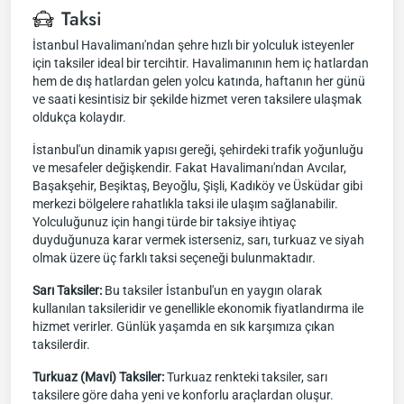
Taksi
İstanbul Havalimanı'ndan şehre hızlı bir yolculuk isteyenler
için taksiler ideal bir tercihtir. Havalimanının hem iç hatlardan
hem de dış hatlardan gelen yolcu katında, haftanın her günü
ve saati kesintisiz bir şekilde hizmet veren taksilere ulaşmak
oldukça kolaydır.
İstanbul'un dinamik yapısı gereği, şehirdeki trafik yoğunluğu
ve mesafeler değişkendir. Fakat Havalimanı'ndan Avcılar,
Başakşehir, Beşiktaş, Beyoğlu, Şişli, Kadıköy ve Üsküdar gibi
merkezi bölgelere rahatlıkla taksi ile ulaşım sağlanabilir.
Yolculuğunuz için hangi türde bir taksiye ihtiyaç
duyduğunuza karar vermek isterseniz, sarı, turkuaz ve siyah
olmak üzere üç farklı taksi seçeneği bulunmaktadır.
Sarı Taksiler:
Bu taksiler İstanbul'un en yaygın olarak
kullanılan taksileridir ve genellikle ekonomik fiyatlandırma ile
hizmet verirler. Günlük yaşamda en sık karşımıza çıkan
taksilerdir.
Turkuaz (Mavi) Taksiler:
Turkuaz renkteki taksiler, sarı
taksilere göre daha yeni ve konforlu araçlardan oluşur.