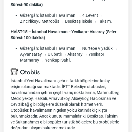
Süresi: 90 dakika)
Güzergâh: İstanbul Havalimanı → 4.Levent →
Zincirlikuyu Metrobüs → Beşiktaş İskele → Taksim.
HVİST-15 – İstanbul Havalimanı - Yenikapı - Aksaray (Sefer
Süresi: 100 dakika)
Güzergâh: İstanbul Havalimanı → Nurtepe Viyadük →
Ayvansaray → Ulubatlı → Aksaray → Yenikapı
Marmaray → Yenikapı Sahil.
Otobüs
İstanbul Yeni Havalimanı, şehrin farklı bölgelerine kolay
erişim olanağı sunmaktadır. İETT Belediye otobüsleri,
havalimanından şehrin çeşitli varış noktalarına, Mahmutbey,
Mecidiyeköy, Halkalı, Arnavutköy, Alibeyköy, Hacıosman ve
Cevizlibağ gibi bölgelere düzenli olarak hizmet verir.
Otobüsler, havalimanının gelen yolcu katındaki çıkışta
bulunmaktadır. Ancak unutulmamalıdır ki, Beşiktaş, Taksim
ve Sultanahmet gibi popüler turistik bölgelere bu otobüslerle
doğrudan ulaşım bulunmamaktadır.