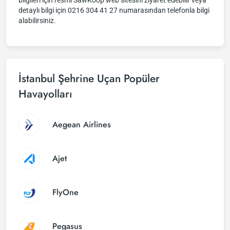
bilgileri için resmi SawKoop web sitesini ziyaret edebilir veya
detaylı bilgi için 0216 304 41 27 numarasından telefonla bilgi
alabilirsiniz.
İstanbul Şehrine Uçan Popüler
Havayolları
Aegean Airlines
Ajet
FlyOne
Pegasus