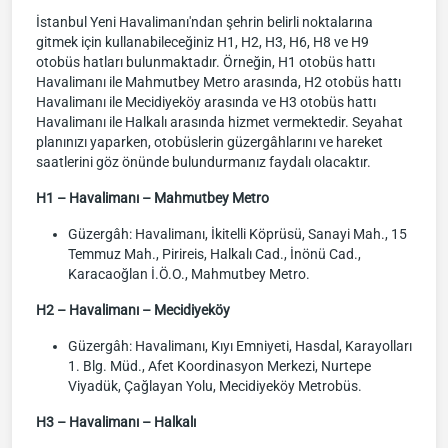
İstanbul Yeni Havalimanı'ndan şehrin belirli noktalarına
gitmek için kullanabileceğiniz H1, H2, H3, H6, H8 ve H9
otobüs hatları bulunmaktadır. Örneğin, H1 otobüs hattı
Havalimanı ile Mahmutbey Metro arasında, H2 otobüs hattı
Havalimanı ile Mecidiyeköy arasında ve H3 otobüs hattı
Havalimanı ile Halkalı arasında hizmet vermektedir. Seyahat
planınızı yaparken, otobüslerin güzergâhlarını ve hareket
saatlerini göz önünde bulundurmanız faydalı olacaktır.
H1 – Havalimanı – Mahmutbey Metro
Güzergâh: Havalimanı, İkitelli Köprüsü, Sanayi Mah., 15
Temmuz Mah., Pirireis, Halkalı Cad., İnönü Cad.,
Karacaoğlan İ.Ö.O., Mahmutbey Metro.
H2 – Havalimanı – Mecidiyeköy
Güzergâh: Havalimanı, Kıyı Emniyeti, Hasdal, Karayolları
1. Blg. Müd., Afet Koordinasyon Merkezi, Nurtepe
Viyadük, Çağlayan Yolu, Mecidiyeköy Metrobüs.
H3 – Havalimanı – Halkalı