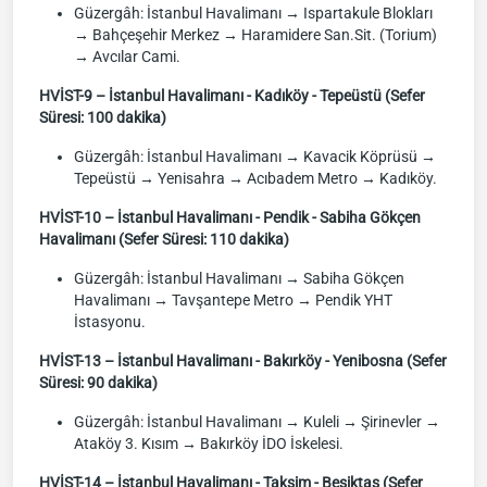
Güzergâh: İstanbul Havalimanı → Ispartakule Blokları
→ Bahçeşehir Merkez → Haramidere San.Sit. (Torium)
→ Avcılar Cami.
HVİST-9 – İstanbul Havalimanı - Kadıköy - Tepeüstü (Sefer
Süresi: 100 dakika)
Güzergâh: İstanbul Havalimanı → Kavacik Köprüsü →
Tepeüstü → Yenisahra → Acıbadem Metro → Kadıköy.
HVİST-10 – İstanbul Havalimanı - Pendik - Sabiha Gökçen
Havalimanı (Sefer Süresi: 110 dakika)
Güzergâh: İstanbul Havalimanı → Sabiha Gökçen
Havalimanı → Tavşantepe Metro → Pendik YHT
İstasyonu.
HVİST-13 – İstanbul Havalimanı - Bakırköy - Yenibosna (Sefer
Süresi: 90 dakika)
Güzergâh: İstanbul Havalimanı → Kuleli → Şirinevler →
Ataköy 3. Kısım → Bakırköy İDO İskelesi.
HVİST-14 – İstanbul Havalimanı - Taksim - Beşiktaş (Sefer