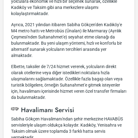
yolculara ekonomik ve hızlı bir seçenek sunarak, özellikle
Kadıköy ve Taksim gibi ana merkezlere ulaşımı
kolaylaştırmaktadır.
Ayrıca, 2021 yılından itibaren Sabiha Gökçen'den Kadıköy'e
M4 metro hattı ve Metrobüs (Ünalan) ile Marmaray (Ayrılık
Çeşmesi'nden Sultanahmet'e) seyahat etme olanağı da
bulunmaktadır. Bu yeni ulaşım yöntemi, hızlı ve konforlu bir
alternatif sunarak yolcuların tercihleri arasında yer
almaktadır.
Elbette, taksiler de 7/24 hizmet vererek, yolcuların direkt
olarak otellerine veya diğer istedikleri noktalara hızla
ulaşmalarını sağlamaktadır. Özellikle fazla bagajı olan veya
turistik bölgelere, örneğin Sultanahmet'e gitmek isteyenler
için, havalimanı içerisinde hizmet veren özel transfer firmaları
da bulunmaktadır.
Havalimanı Servisi
Sabiha Gökçen Havalimanı'ndan şehir merkezine HAVABÜS
servisleriyle ulaşım oldukça kolaydır. Kadıköy, Yenisahra ve
Taksim olmak üzere toplamda 3 farklı hatta servis
vermektedir.