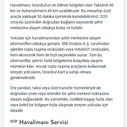
Havalimanı, İstanbul'un en bilinen bölgeleri olan Taksim'e 40
km ve Sultanahmet'e 49 km uzaklıktadır. Bu mesafeyi özel
araçla yaklaşık 50 dakika içerisinde katedebilirsiniz. D20
otoyolu üzerinden doğrudan bağlantı sayesinde şehir
merkezine ulaşım oldukça kolay ve hızlıdır.
Yolcular için havalimanından şehir merkezine ulaşım
alternatifleri oldukça geniştir. İBB Otobüs A.Ş. tarafından
işletilen toplu taşıma otobüsleri veya HAVAİST otobüsleri,
hem ekonomik hem de hızlı seçenekler sunar. Tüm bu
alternatifler, şehrin farklı bölgelerine kolaylıkla ulaşımı
mümkün kılar. Ancak toplu taşıma araçlarını kullanmak
isteyen yolcuların, İstanbul Kart'a sahip olması
gerekmektedir.
Öte yandan, taksi veya özel transfer hizmetleriyle de
doğrudan otele veya istenilen bir şehir merkezi noktasına
ulaşım sağlanabilir. Bu yöntemler, özellikle bagajı fazla olan
veya belirli bir bölgeye hızla ulaşmak isteyen yolcular için
idealdir.
Havalimanı Servisi