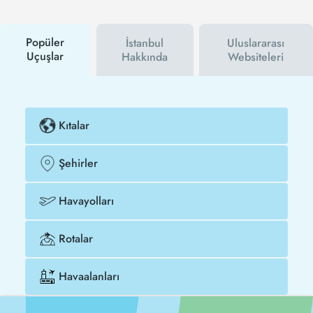
siz haberdar olacaksınız. İndirim kuponu kullanarak
Abu Dabi - İstanbul uçak biletinizi çok daha ucuza
satın alabilirsiniz.
Popüler
İstanbul
Uluslararası
Uçuşlar
Hakkında
Websiteleri
Kıtalar
Şehirler
Havayolları
Rotalar
Havaalanları