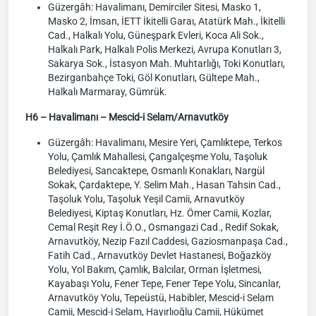
Güzergâh: Havalimanı, Demirciler Sitesi, Masko 1,
Masko 2, İmsan, İETT İkitelli Garaı, Atatürk Mah., İkitelli
Cad., Halkalı Yolu, Güneşpark Evleri, Koca Ali Sok.,
Halkalı Park, Halkalı Polis Merkezi, Avrupa Konutları 3,
Sakarya Sok., İstasyon Mah. Muhtarlığı, Toki Konutları,
Bezirganbahçe Toki, Göl Konutları, Gültepe Mah.,
Halkalı Marmaray, Gümrük.
H6 – Havalimanı – Mescid-i Selam/Arnavutköy
Güzergâh: Havalimanı, Mesire Yeri, Çamlıktepe, Terkos
Yolu, Çamlık Mahallesi, Çangalçeşme Yolu, Taşoluk
Belediyesi, Sancaktepe, Osmanlı Konakları, Nargül
Sokak, Çardaktepe, Y. Selim Mah., Hasan Tahsin Cad.,
Taşoluk Yolu, Taşoluk Yeşil Camii, Arnavutköy
Belediyesi, Kiptaş Konutları, Hz. Ömer Camii, Kozlar,
Cemal Reşit Rey İ.Ö.O., Osmangazi Cad., Redif Sokak,
Arnavutköy, Nezip Fazıl Caddesi, Gaziosmanpaşa Cad.,
Fatih Cad., Arnavutköy Devlet Hastanesi, Boğazköy
Yolu, Yol Bakım, Çamlık, Balcılar, Orman İşletmesi,
Kayabaşı Yolu, Fener Tepe, Fener Tepe Yolu, Sincanlar,
Arnavutköy Yolu, Tepeüstü, Habibler, Mescid-i Selam
Camii, Mescid-i Selam, Hayırlıoğlu Camii, Hükümet