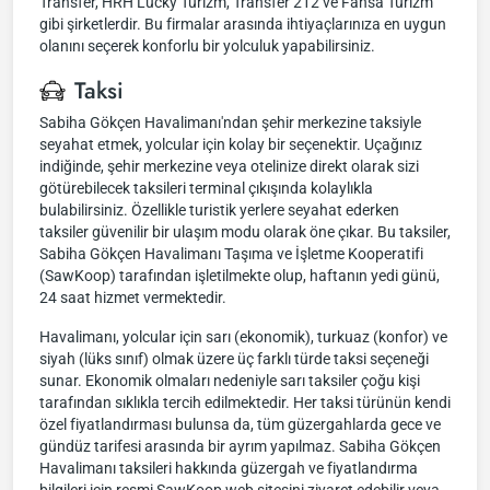
Transfer, HRH Lucky Turizm, Transfer 212 ve Fansa Turizm
gibi şirketlerdir. Bu firmalar arasında ihtiyaçlarınıza en uygun
olanını seçerek konforlu bir yolculuk yapabilirsiniz.
Taksi
Sabiha Gökçen Havalimanı'ndan şehir merkezine taksiyle
seyahat etmek, yolcular için kolay bir seçenektir. Uçağınız
indiğinde, şehir merkezine veya otelinize direkt olarak sizi
götürebilecek taksileri terminal çıkışında kolaylıkla
bulabilirsiniz. Özellikle turistik yerlere seyahat ederken
taksiler güvenilir bir ulaşım modu olarak öne çıkar. Bu taksiler,
Sabiha Gökçen Havalimanı Taşıma ve İşletme Kooperatifi
(SawKoop) tarafından işletilmekte olup, haftanın yedi günü,
24 saat hizmet vermektedir.
Havalimanı, yolcular için sarı (ekonomik), turkuaz (konfor) ve
siyah (lüks sınıf) olmak üzere üç farklı türde taksi seçeneği
sunar. Ekonomik olmaları nedeniyle sarı taksiler çoğu kişi
tarafından sıklıkla tercih edilmektedir. Her taksi türünün kendi
özel fiyatlandırması bulunsa da, tüm güzergahlarda gece ve
gündüz tarifesi arasında bir ayrım yapılmaz. Sabiha Gökçen
Havalimanı taksileri hakkında güzergah ve fiyatlandırma