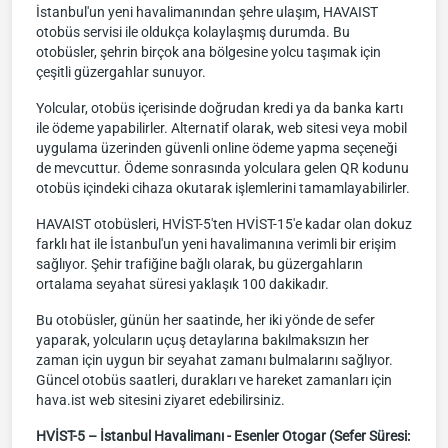
İstanbul'un yeni havalimanından şehre ulaşım, HAVAIST
otobüs servisi ile oldukça kolaylaşmış durumda. Bu
otobüsler, şehrin birçok ana bölgesine yolcu taşımak için
çeşitli güzergahlar sunuyor.
Yolcular, otobüs içerisinde doğrudan kredi ya da banka kartı
ile ödeme yapabilirler. Alternatif olarak, web sitesi veya mobil
uygulama üzerinden güvenli online ödeme yapma seçeneği
de mevcuttur. Ödeme sonrasında yolculara gelen QR kodunu
otobüs içindeki cihaza okutarak işlemlerini tamamlayabilirler.
HAVAIST otobüsleri, HVİST-5'ten HVİST-15'e kadar olan dokuz
farklı hat ile İstanbul'un yeni havalimanına verimli bir erişim
sağlıyor. Şehir trafiğine bağlı olarak, bu güzergahların
ortalama seyahat süresi yaklaşık 100 dakikadır.
Bu otobüsler, günün her saatinde, her iki yönde de sefer
yaparak, yolcuların uçuş detaylarına bakılmaksızın her
zaman için uygun bir seyahat zamanı bulmalarını sağlıyor.
Güncel otobüs saatleri, durakları ve hareket zamanları için
hava.ist web sitesini ziyaret edebilirsiniz.
HVİST-5 – İstanbul Havalimanı - Esenler Otogar (Sefer Süresi: