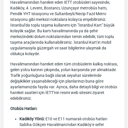
Havalimanından hareket eden IETT otobüsleri sayesinde,
Kadıköy, 4. Levent, Bostancı, Uzunçayır metrobüs hattı,
Pendik YHT istasyonu ve Sultanbeyli/Necip Fazıl Metro
istasyonu gibi merkezi noktalara kolayca erişebilirsiniz.
İstanbul'da toplu taşıma kullanımı için "İstanbul Kart" büyük
kolaylık sağlar. Bu kartı havalimanında ya da şehir
merkezindeki dolum noktalarından temin edebilir, tüm toplu
taşıma araçlarında kullanabilirsiniz. İstanbul Kart'ın mobil
uygulamasıyla güzergah ve saat bilgilerine ulaşmak da
oldukça kolaydır.
Havalimanından hareket eden tüm otobüslerin kalkış noktası,
gelen yolcu katının çıkışında, yolun karşısında yer almaktadır.
Trafik yoğunluğuna bağlı olarak seyahat sürelerinde
değişiklikler yaşanabileceği için planlarınızı buna göre
ayarlamanızda fayda var. Ayrıca, daha detaylı bilgi ve otobüs
hareket saatleri için İETT'nin resmi web sitesini ziyaret
edebilirsiniz.
Otobüs Hatları:
Kadıköy Yönü:
E10 ve E11 numaralı otobüs hatları
Sabiha Gökçen Havalimanı'ndan Kadıköy'e sefer