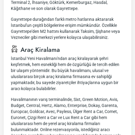
Terminal 2, İhsaniye, Göktürk, Kemerburgaz, Hasdal,
Kâğıthane ve son olarak Gayrettepe.
Gayrettepe durağından farklı metro hatlarına aktararak
İstanbul'un çeşitli bölgelerine erişim mümkündür. Özellikle
Gayrettepe'den M2 hattını kullanarak Taksim, Şişhane veya
Vezneciler gibi merkezi yerlere kolayca ulaşabilirsiniz.
Araç Kiralama
İstanbul Yeni Havalimanı'ndan araç kiralayarak şehri
keşfetmek, hem esnekliği hem de özgürlüğü ile tercih edilen
bir ulaşım yöntemidir. Bu büyük havalimanı, ulusal ve
uluslararası birçok araç kiralama firmasına ev sahipliği
yapmaktadır, bu sayede ziyaretçiler ihtiyaçlarına uygun bir
aracı kolayca bulabilirler.
Havalimanının varış terminalinde, Sixt, Green Motion, Avis,
Budget, Central, Hertz, Alamo, Enterprise, Dokay, Garenta,
Europcar, Goldcar, Avec, Payless, Ülger Rent a Car, Comet,
Euronet, Çizgi Rent a Car ve Lux Rent a Car gibi hem
uluslararası hem de yerel araç kiralama firmaları
bulunmaktadır. Online rezervasyonla, istediğiniz aracı