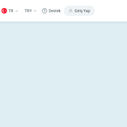
TR
TRY
Destek
Giriş Yap