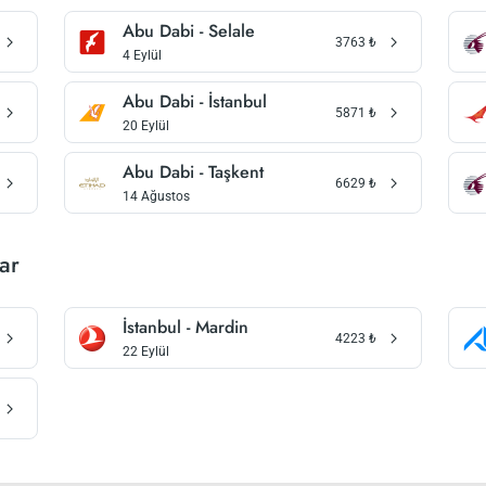
Abu Dabi - Selale
3763
₺
4 Eylül
Abu Dabi - İstanbul
5871
₺
20 Eylül
Abu Dabi - Taşkent
6629
₺
14 Ağustos
ar
İstanbul - Mardin
4223
₺
22 Eylül