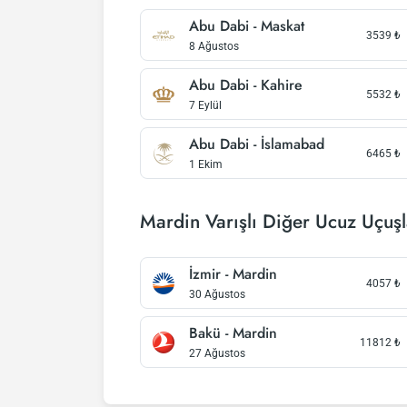
Abu Dabi - Maskat
3539
₺
8 Ağustos
Abu Dabi - Kahire
5532
₺
7 Eylül
Abu Dabi - İslamabad
6465
₺
1 Ekim
Mardin Varışlı Diğer Ucuz Uçuşl
İzmir - Mardin
4057
₺
30 Ağustos
Bakü - Mardin
11812
₺
27 Ağustos