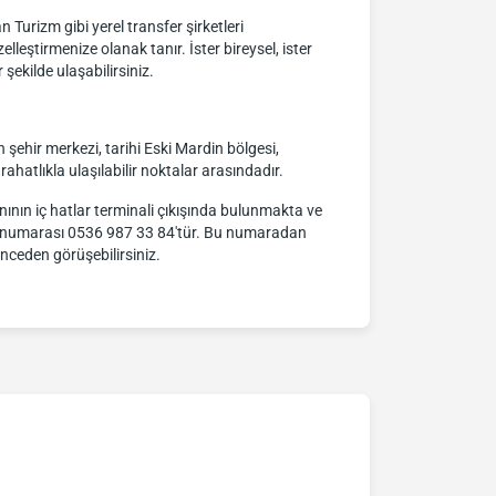
Turizm gibi yerel transfer şirketleri
lleştirmenize olanak tanır. İster bireysel, ister
ekilde ulaşabilirsiniz.
ehir merkezi, tarihi Eski Mardin bölgesi,
e rahatlıkla ulaşılabilir noktalar arasındadır.
anının iç hatlar terminali çıkışında bulunmakta ve
işim numarası 0536 987 33 84'tür. Bu numaradan
önceden görüşebilirsiniz.