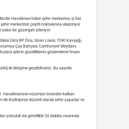
ardin Havalimanı'ndan şehir merkezine, iç hat
şehir merkezinin çeşitli noktalarına ulaştırıyor.
 yakın bir güzergah izleniyor.
ddesi Üstü BP Önü, Sınav Lisesi, TOKİ Kavşağı,
zopotamya Çay Bahçesi, Cumhuriyet Meydanı,
lculara şehrin güzelliklerini gözlemleme fırsatı
AŞ ile iletişime geçebilirsiniz. Bu sayede
tir. Havalimanının nizamiye önünden kalkan
m de Kızıltepe'ye düzenli olarak sefer yaparlar ve
lan yolculuk ise genellikle 20 dakika civarında