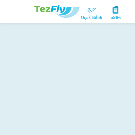
Uçak Bileti
eSIM