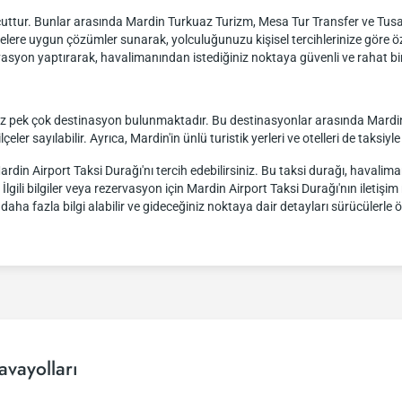
uttur. Bunlar arasında Mardin Turkuaz Turizm, Mesa Tur Transfer ve Tusan 
çelere uygun çözümler sunarak, yolculuğunuzu kişisel tercihlerinize göre öze
syon yaptırarak, havalimanından istediğiniz noktaya güvenli ve rahat bir ş
iz pek çok destinasyon bulunmaktadır. Bu destinasyonlar arasında Mardin ş
çeler sayılabilir. Ayrıca, Mardin'in ünlü turistik yerleri ve otelleri de taksiyl
rdin Airport Taksi Durağı'nı tercih edebilirsiniz. Bu taksi durağı, havalim
lgili bilgiler veya rezervasyon için Mardin Airport Taksi Durağı'nın ilet
ha fazla bilgi alabilir ve gideceğiniz noktaya dair detayları sürücülerle 
vayolları