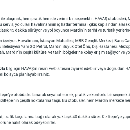
e ulaşmak, hem pratik hem de verimli bir seçenektir. HAVAŞ otobüsleri, M
u servis, yolcuları havalimanının iç hatlar terminali çıkış kapısından alarak 
aşık 45 dakika sürüyor ve yol boyunca Mardin’in tarihi ve turistik yerlerine
ı içeriyor: Havalimanı, İstasyon Mahallesi, MBB Gençlik Merkezi, Barış Ca
lu Belediyesi Yanı GO Petrol, Mardin Büyük Otel Önü, Diş Hastanesi, Me
 Mardin'in çeşitli kültürel ve tarihi bölgelerine kolay erişim sağlıyor ve yo
a bilgi için HAVAŞ'ın resmi web sitesini ziyaret edebilir veya doğrudan HAV
i kolayca planlayabilirsiniz.
ltepe'ye otobüs kullanarak seyahat etmek, pratik ve konforlu bir seçenek
ızıltepe'nin çeşitli noktalarına taşır. Bu otobüsler, hem Mardin merkeze he
trafik koşullarına bağlı olarak yaklaşık 40 dakika sürer. Kızıltepe'ye yapı
förüne nakit olarak ödeyebilirler.