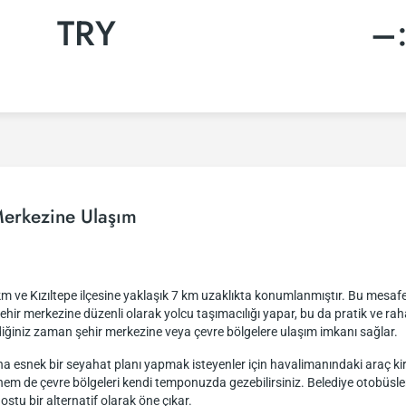
TRY
–
erkezine Ulaşım
ve Kızıltepe ilçesine yaklaşık 7 km uzaklıkta konumlanmıştır. Bu mesafeyi
hir merkezine düzenli olarak yolcu taşımacılığı yapar, bu da pratik ve r
diğiniz zaman şehir merkezine veya çevre bölgelere ulaşım imkanı sağlar.
a esnek bir seyahat planı yapmak isteyenler için havalimanındaki araç kir
 hem de çevre bölgeleri kendi temponuzda gezebilirsiniz. Belediye otobüsle
ostu bir alternatif olarak öne çıkar.