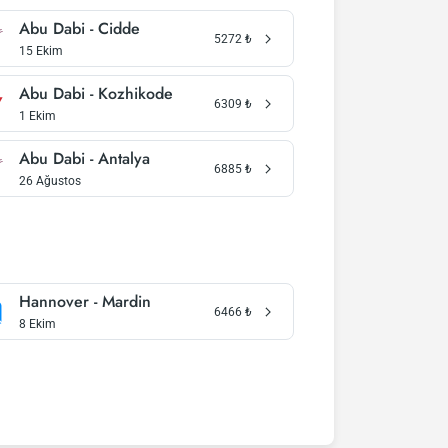
Abu Dabi - Cidde
5272
₺
15 Ekim
Abu Dabi - Kozhikode
6309
₺
1 Ekim
Abu Dabi - Antalya
6885
₺
26 Ağustos
Hannover - Mardin
6466
₺
8 Ekim