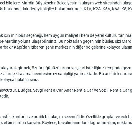
cel bilgilere, Mardin Büyükşehir Belediyesi'nin ulaşım web sitesinden ulaş
s hatlarına dair detaylı bilgiler bulunmaktadır. K1A, K2A, K5A, K6A, K8, KA 
için minibüs seçeneği, hem uygun maliyetli hem de yerel kültürü tanıma f
pe-Mardin yoluna ulaşabilirsiniz. Bu noktadan geçen minibüsler, sizi Mardin'
arbakır Kapı'dan itibaren şehir merkezinin diğer bölgelerine kolayca ulaşım
layarak gitmek, özgürlüğünüzü artırır ve şehri istediğiniz tempoda gezm
la araç kiralama acentesine ev sahipliği yapmaktadır. Bu acenteler arasın
kolayca bulabilirsiniz.
cuttur. Budget, Sevgi Rent a Car, Anar Rent a Car ve Söz 1 Rent a Car gibi
tedir.
fer, konforlu ve pratik bir ulaşım seçeneğidir. Özellikle gruplar ve çok bag
özel bir sürücü karşılar. Böylece, havalimanından doğrudan varış noktanıza