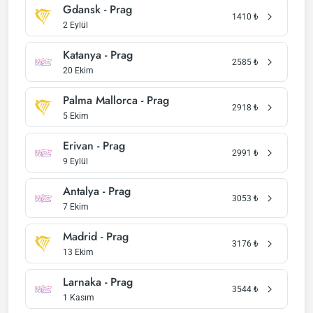
Gdansk - Prag
1410
₺
2 Eylül
Katanya - Prag
2585
₺
20 Ekim
Palma Mallorca - Prag
2918
₺
5 Ekim
Erivan - Prag
2991
₺
9 Eylül
Antalya - Prag
3053
₺
7 Ekim
Madrid - Prag
3176
₺
13 Ekim
Larnaka - Prag
3544
₺
1 Kasım