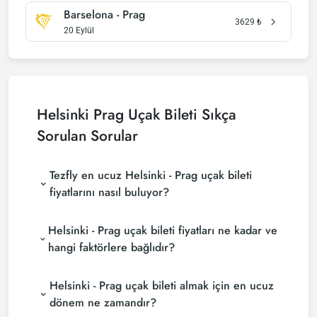
Barselona - Prag
3629
₺
20 Eylül
Helsinki Prag Uçak Bileti Sıkça
Sorulan Sorular
Tezfly en ucuz Helsinki - Prag uçak bileti
fiyatlarını nasıl buluyor?
Tezfly, en ucuz Helsinki - Prag uçak bileti fiyatlarını
Helsinki - Prag uçak bileti fiyatları ne kadar ve
bulmak için tur operatörleri, büyük rezervasyon
siteleri (konsolidatörler) ve yüzlerce havayolu
hangi faktörlere bağlıdır?
sitesini aramaktadır. Tezfly sitesinde yapacağın tek
Helsinki - Prag uçak bileti fiyatları, havayolu
bir aramada ile birçok tedarikçiyi arayarak ucuz
Helsinki - Prag uçak bileti almak için en ucuz
şirketine, seyahat tarihlerinize, bilet sınıfınıza ve
Helsinki - Prag uçak biletlerini bulup karşılaştırabilir
rezervasyon yapılan döneme göre değişiklik
ve un uygun biletini seçebilirsin.
dönem ne zamandır?
gösterir. Erken rezervasyon yaparak ve