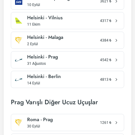
3621
₺
10 Eylül
Helsinki - Vilnius
4317
₺
11 Ekim
Helsinki - Malaga
4384
₺
2 Eylül
Helsinki - Prag
4542
₺
31 Ağustos
Helsinki - Berlin
4813
₺
14 Eylül
Prag Varışlı Diğer Ucuz Uçuşlar
Roma - Prag
1261
₺
30 Eylül