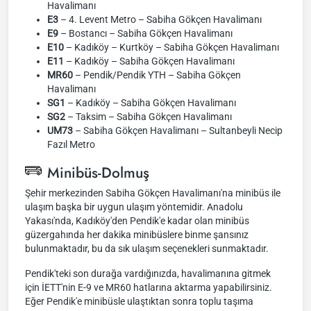
Havalimanı
E3
– 4. Levent Metro – Sabiha Gökçen Havalimanı
E9
– Bostancı – Sabiha Gökçen Havalimanı
E10
– Kadıköy – Kurtköy – Sabiha Gökçen Havalimanı
E11
– Kadıköy – Sabiha Gökçen Havalimanı
MR60
– Pendik/Pendik YTH – Sabiha Gökçen
Havalimanı
SG1
– Kadıköy – Sabiha Gökçen Havalimanı
SG2
– Taksim – Sabiha Gökçen Havalimanı
UM73
– Sabiha Gökçen Havalimanı – Sultanbeyli Necip
Fazıl Metro
Minibüs-Dolmuş
Şehir merkezinden Sabiha Gökçen Havalimanı'na minibüs ile
ulaşım başka bir uygun ulaşım yöntemidir. Anadolu
Yakası'nda, Kadıköy'den Pendik'e kadar olan minibüs
güzergahında her dakika minibüslere binme şansınız
bulunmaktadır, bu da sık ulaşım seçenekleri sunmaktadır.
Pendik'teki son durağa vardığınızda, havalimanına gitmek
için İETT'nin E-9 ve MR60 hatlarına aktarma yapabilirsiniz.
Eğer Pendik'e minibüsle ulaştıktan sonra toplu taşıma