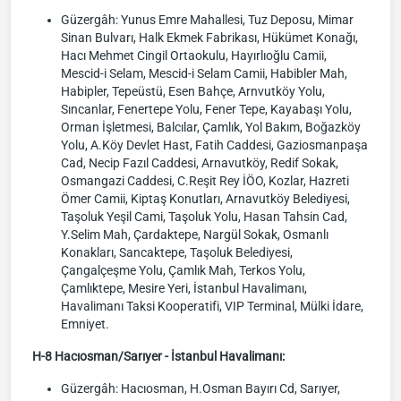
Güzergâh: Yunus Emre Mahallesi, Tuz Deposu, Mimar
Sinan Bulvarı, Halk Ekmek Fabrikası, Hükümet Konağı,
Hacı Mehmet Cingil Ortaokulu, Hayırlıoğlu Camii,
Mescid-i Selam, Mescid-i Selam Camii, Habibler Mah,
Habipler, Tepeüstü, Esen Bahçe, Arnvutköy Yolu,
Sıncanlar, Fenertepe Yolu, Fener Tepe, Kayabaşı Yolu,
Orman İşletmesi, Balcılar, Çamlık, Yol Bakım, Boğazköy
Yolu, A.Köy Devlet Hast, Fatih Caddesi, Gaziosmanpaşa
Cad, Necip Fazıl Caddesi, Arnavutköy, Redif Sokak,
Osmangazi Caddesi, C.Reşit Rey İÖO, Kozlar, Hazreti
Ömer Camii, Kiptaş Konutları, Arnavutköy Belediyesi,
Taşoluk Yeşil Cami, Taşoluk Yolu, Hasan Tahsin Cad,
Y.Selim Mah, Çardaktepe, Nargül Sokak, Osmanlı
Konakları, Sancaktepe, Taşoluk Belediyesi,
Çangalçeşme Yolu, Çamlık Mah, Terkos Yolu,
Çamlıktepe, Mesire Yeri, İstanbul Havalimanı,
Havalimanı Taksi Kooperatifi, VIP Terminal, Mülki İdare,
Emniyet.
H-8 Hacıosman/Sarıyer - İstanbul Havalimanı:
Güzergâh: Hacıosman, H.Osman Bayırı Cd, Sarıyer,