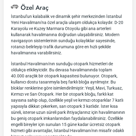
Özel Araç
İstanbul'un kalabalık ve dinamik şehir merkezinden İstanbul
Yeni Havalimanı'na özel araçla ulaşım oldukça kolaydır. D-20
Karayolu ve Kuzey Marmara Otoyolu gibi ana arterleri
kullanarak havalimanına doğrudan ulaşabilirsiniz. Modern
navigasyon sistemlerinin sunduğu kolaylıklar sayesinde,
rotanızı belirleyip trafik durumuna göre en hızlı şekilde
havalimanına varabilirsiniz.
İstanbul Havalimanı'nın sunduğu otopark hizmetleri de
oldukça etkileyicidir. Bu devasa havalimanında toplam
40.000 araçlık bir otopark kapasitesi bulunuyor. Otopark,
kullanıcı dostu tasarımıyla beş farklı bloğa ayrılmıştır. Bu
bloklar renklerine göre isimlendirilmiştir: Yeşil, Mavi, Turkuaz,
Kırmızı ve Sarı Otopark. Her bir otopark bloğu, farklı kat
sayısına sahip olup, özellikle yeşil ve kırmızı otoparklar 7 katlı
yapısıyla dikkat çekerken, sarı otopark 3 katlıdır. İster kısa
süreli, isterse uzun süreli park ihtiyaçlarınız için havalimanının
bu geniş otopark imkanlarından faydalanabilirsiniz. Özellikle
engelli bireyler için sunulan 15 güne kadar ücretsiz otopark
hizmeti gibi avantajlar, İstanbul Havalimanı'nın misafir odaklı