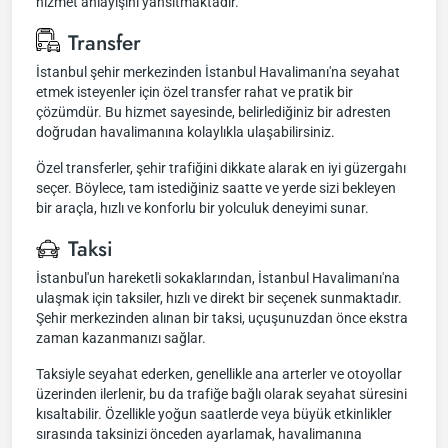
hizmet anlayışını yansıtmaktadır.
Transfer
İstanbul şehir merkezinden İstanbul Havalimanı'na seyahat
etmek isteyenler için özel transfer rahat ve pratik bir
çözümdür. Bu hizmet sayesinde, belirlediğiniz bir adresten
doğrudan havalimanına kolaylıkla ulaşabilirsiniz.
Özel transferler, şehir trafiğini dikkate alarak en iyi güzergahı
seçer. Böylece, tam istediğiniz saatte ve yerde sizi bekleyen
bir araçla, hızlı ve konforlu bir yolculuk deneyimi sunar.
Taksi
İstanbul'un hareketli sokaklarından, İstanbul Havalimanı'na
ulaşmak için taksiler, hızlı ve direkt bir seçenek sunmaktadır.
Şehir merkezinden alınan bir taksi, uçuşunuzdan önce ekstra
zaman kazanmanızı sağlar.
Taksiyle seyahat ederken, genellikle ana arterler ve otoyollar
üzerinden ilerlenir, bu da trafiğe bağlı olarak seyahat süresini
kısaltabilir. Özellikle yoğun saatlerde veya büyük etkinlikler
sırasında taksinizi önceden ayarlamak, havalimanına