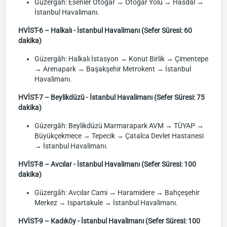
Güzergâh: Esenler Otogar → Otogar Yolu → Hasdal →
İstanbul Havalimanı.
HVİST-6 – Halkalı - İstanbul Havalimanı (Sefer Süresi: 60
dakika)
Güzergâh: Halkalı İstasyon → Konut Birlik → Çimentepe
→ Arenapark → Başakşehir Metrokent → İstanbul
Havalimanı.
HVİST-7 – Beylikdüzü - İstanbul Havalimanı (Sefer Süresi: 75
dakika)
Güzergâh: Beylikdüzü Marmarapark AVM → TÜYAP →
Büyükçekmece → Tepecik → Çatalca Devlet Hastanesi
→ İstanbul Havalimanı.
HVİST-8 – Avcılar - İstanbul Havalimanı (Sefer Süresi: 100
dakika)
Güzergâh: Avcılar Cami → Haramidere → Bahçeşehir
Merkez → Ispartakule → İstanbul Havalimanı.
HVİST-9 – Kadıköy - İstanbul Havalimanı (Sefer Süresi: 100