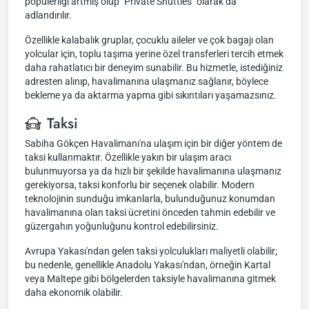
popülerliği artmış olup "Private Shuttles" olarak da
adlandırılır.
Özellikle kalabalık gruplar, çocuklu aileler ve çok bagajı olan
yolcular için, toplu taşıma yerine özel transferleri tercih etmek
daha rahatlatıcı bir deneyim sunabilir. Bu hizmetle, istediğiniz
adresten alınıp, havalimanına ulaşmanız sağlanır, böylece
bekleme ya da aktarma yapma gibi sıkıntıları yaşamazsınız.
Taksi
Sabiha Gökçen Havalimanı'na ulaşım için bir diğer yöntem de
taksi kullanmaktır. Özellikle yakın bir ulaşım aracı
bulunmuyorsa ya da hızlı bir şekilde havalimanına ulaşmanız
gerekiyorsa, taksi konforlu bir seçenek olabilir. Modern
teknolojinin sunduğu imkanlarla, bulunduğunuz konumdan
havalimanına olan taksi ücretini önceden tahmin edebilir ve
güzergahın yoğunluğunu kontrol edebilirsiniz.
Avrupa Yakası'ndan gelen taksi yolculukları maliyetli olabilir;
bu nedenle, genellikle Anadolu Yakası'ndan, örneğin Kartal
veya Maltepe gibi bölgelerden taksiyle havalimanına gitmek
daha ekonomik olabilir.