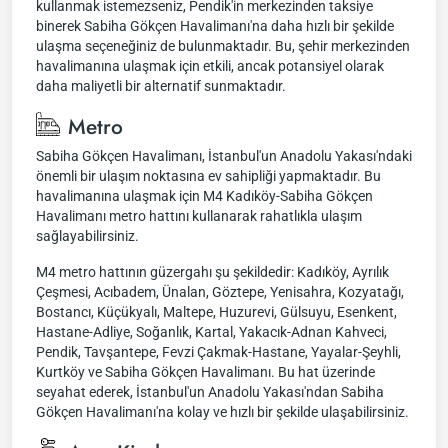
kullanmak istemezseniz, Pendik'in merkezinden taksiye
binerek Sabiha Gökçen Havalimanı'na daha hızlı bir şekilde
ulaşma seçeneğiniz de bulunmaktadır. Bu, şehir merkezinden
havalimanına ulaşmak için etkili, ancak potansiyel olarak
daha maliyetli bir alternatif sunmaktadır.
Metro
Sabiha Gökçen Havalimanı, İstanbul'un Anadolu Yakası'ndaki
önemli bir ulaşım noktasına ev sahipliği yapmaktadır. Bu
havalimanına ulaşmak için M4 Kadıköy-Sabiha Gökçen
Havalimanı metro hattını kullanarak rahatlıkla ulaşım
sağlayabilirsiniz.
M4 metro hattının güzergahı şu şekildedir: Kadıköy, Ayrılık
Çeşmesi, Acıbadem, Ünalan, Göztepe, Yenisahra, Kozyatağı,
Bostancı, Küçükyalı, Maltepe, Huzurevi, Gülsuyu, Esenkent,
Hastane-Adliye, Soğanlık, Kartal, Yakacık-Adnan Kahveci,
Pendik, Tavşantepe, Fevzi Çakmak-Hastane, Yayalar-Şeyhli,
Kurtköy ve Sabiha Gökçen Havalimanı. Bu hat üzerinde
seyahat ederek, İstanbul'un Anadolu Yakası'ndan Sabiha
Gökçen Havalimanı'na kolay ve hızlı bir şekilde ulaşabilirsiniz.