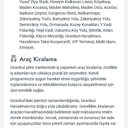
Yusuf Ziya Stadı, Hüseyin Kalkavan Lisesi, Köşebaşı,
Maden Kocataş, Maden Mahallesi, Maden Üstü, Acarlar,
Nalbant Çeşme, Gürgensu Sitesi, Nalbanttepe,
Zekeriyaköy Trafo, Bahçeköy Yolu, Zekeriyaköy Yolu,
Demirciköy Yolu, Ormanada, Kuzey Konakları, Y.Vadi
Fidanlığı, Yeşil Vadi, Uskumru Köy Yolu, Şehitlik, Aslan
Fidanlığı, Kilyos Mezarlığı, İstanbul Havalimanı,
Havalimanı Taksi Kooperatifi, VIP Terminal, Mülki İdare,
Emniyet.
Araç Kiralama
İstanbul şehir merkezinde iş yaparken araç kiralama, özellikle
iş adamları için oldukça pratik bir seçenektir. Kendi
programınıza uygun hareket etme özgürlüğü, şehirdeki
toplantılarınıza ve etkinliklerinize kolayca ulaşabilmeniz için
size esneklik sağlar.
İstanbul'daki işleriniz tamamlandığında, İstanbul
Havalimanı'na doğru yola çıkabilirsiniz. Genellikle, kiralanan
araçları havalimanındaki belirlenen iade noktalarına teslim
etmek mümkündür. Ancak, zamanında ve sorunsuz bir iade
için uçuşunuzdan önce yeterli zaman ayırmanızda fayda var.