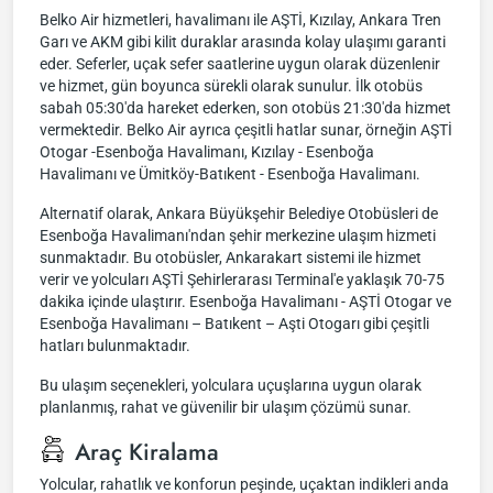
Belko Air hizmetleri, havalimanı ile AŞTİ, Kızılay, Ankara Tren
Garı ve AKM gibi kilit duraklar arasında kolay ulaşımı garanti
eder. Seferler, uçak sefer saatlerine uygun olarak düzenlenir
ve hizmet, gün boyunca sürekli olarak sunulur. İlk otobüs
sabah 05:30'da hareket ederken, son otobüs 21:30'da hizmet
vermektedir. Belko Air ayrıca çeşitli hatlar sunar, örneğin AŞTİ
Otogar -Esenboğa Havalimanı, Kızılay - Esenboğa
Havalimanı ve Ümitköy-Batıkent - Esenboğa Havalimanı.
Alternatif olarak, Ankara Büyükşehir Belediye Otobüsleri de
Esenboğa Havalimanı'ndan şehir merkezine ulaşım hizmeti
sunmaktadır. Bu otobüsler, Ankarakart sistemi ile hizmet
verir ve yolcuları AŞTİ Şehirlerarası Terminal'e yaklaşık 70-75
dakika içinde ulaştırır. Esenboğa Havalimanı - AŞTİ Otogar ve
Esenboğa Havalimanı – Batıkent – Aşti Otogarı gibi çeşitli
hatları bulunmaktadır.
Bu ulaşım seçenekleri, yolculara uçuşlarına uygun olarak
planlanmış, rahat ve güvenilir bir ulaşım çözümü sunar.
Araç Kiralama
Yolcular, rahatlık ve konforun peşinde, uçaktan indikleri anda