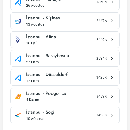
1860
₺
26 Ağustos
İstanbul - Kişinev
2447
₺
13 Ağustos
İstanbul - Atina
2449
₺
16 Eylül
İstanbul - Saraybosna
2534
₺
27 Ekim
İstanbul - Düsseldorf
3425
₺
12 Ekim
İstanbul - Podgorica
3439
₺
4 Kasım
İstanbul - Soçi
3496
₺
10 Ağustos