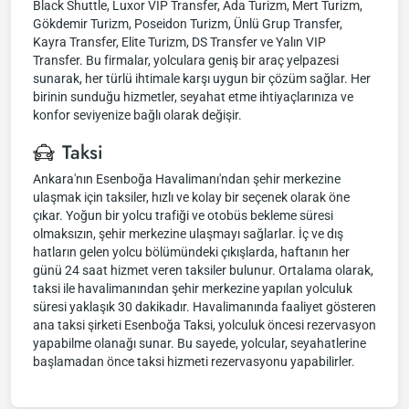
Black Shuttle, Luxor VIP Transfer, Ada Turizm, Mert Turizm,
Gökdemir Turizm, Poseidon Turizm, Ünlü Grup Transfer,
Kayra Transfer, Elite Turizm, DS Transfer ve Yalın VIP
Transfer. Bu firmalar, yolculara geniş bir araç yelpazesi
sunarak, her türlü ihtimale karşı uygun bir çözüm sağlar. Her
birinin sunduğu hizmetler, seyahat etme ihtiyaçlarınıza ve
konfor seviyenize bağlı olarak değişir.
Taksi
Ankara'nın Esenboğa Havalimanı'ndan şehir merkezine
ulaşmak için taksiler, hızlı ve kolay bir seçenek olarak öne
çıkar. Yoğun bir yolcu trafiği ve otobüs bekleme süresi
olmaksızın, şehir merkezine ulaşmayı sağlarlar. İç ve dış
hatların gelen yolcu bölümündeki çıkışlarda, haftanın her
günü 24 saat hizmet veren taksiler bulunur. Ortalama olarak,
taksi ile havalimanından şehir merkezine yapılan yolculuk
süresi yaklaşık 30 dakikadır. Havalimanında faaliyet gösteren
ana taksi şirketi Esenboğa Taksi, yolculuk öncesi rezervasyon
yapabilme olanağı sunar. Bu sayede, yolcular, seyahatlerine
başlamadan önce taksi hizmeti rezervasyonu yapabilirler.