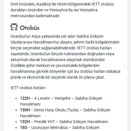
Otel önünden, Kadıköy'de rıhtım bölgesindeki İETT otobüs
durakları önünden ve Yenisahra'da ise Yenisahra
metrosundan kalkmaktadır.
Otobüs
İstanbul'un Asya yakasında yer alan Sabiha Gökçen
Uluslararası Havalimanı'na ulaşım, şehrin farklı bölgelerinden
birçok seçenekle sağlanabilmektedir. İETT otobüs hatları
sayesinde, İstanbul'un birçok noktasından doğrudan veya
aktarmalı olarak havalimanına ulaşmak mümkündür.
Özellikle şehir merkezi ve çevresindeki bölgelerden
havalimanına gitmek isteyenler için bu otobüs hatları oldukça
pratik ve ekonomik bir seçenek olarak ön plana çıkar.
IETT otobüs hatları:
122H
– 4.Levent – Yenişehir – Sabiha Gökçen
Havalimanı
130H
– Deniz Harp Okulu (Tuzla) – Sabiha Gökçen
Havalimanı
132H
– Pendik YHT – Sabiha Gökçen Havalimanı
16S
– Uzunçayır Metrobüs – Sabiha Gökçen