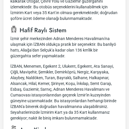
kalkarak Otogar, Çevre Yolu ve Gaziemir güzergahını
izlemektedir. Bu otobüs seçeneklerini kullanabilmek için
İzmirim Kart veya 35 Kart'ın olması gerekmektedir; doğrudan
şoföre ücret ödeme olanağı bulunmamaktadır.
Hafif Raylı Sistem
İzmir şehir merkezinden Adnan Menderes Havalimanı'na
ulaşmak için İZBAN oldukça pratik bir seçenektir. Bu banliyö
hattı, Aliağa'dan Selçuk'a kadar olan 136 km'lik bir
güzergahta sefer yapmaktadır.
İZBAN, Menemen, Egekent 2, Ulukent, Egekent, Ata Sanayi,
Çiğli, Mavişehir, Şemikler, Demirköprü, Nergiz, Karşıyaka,
Alaybey, Naldöken, Turan, Bayraklı, Salhane, Halkapınar,
Alsancak, Hilal, Kemer, Şirinyer, Koşu, İnkılap, Semt Garajı,
Esbaş, Gaziemir, Sarnıç, Adnan Menderes Havalimanı ve
Cumaovası istasyonlarından geçerek İzmir'in kuzeyinden
güneyine uzanmaktadır. Bu istasyonlardan herhangi birinde
İZBAN'a binerek doğrudan havalimanına ulaşabilirsiniz.
Seyahatlerinizde İzmirim Kart ya da 35 Kart kullanmanız
gerekiyor; nakit ile biniş imkanı bulunmamaktadır.