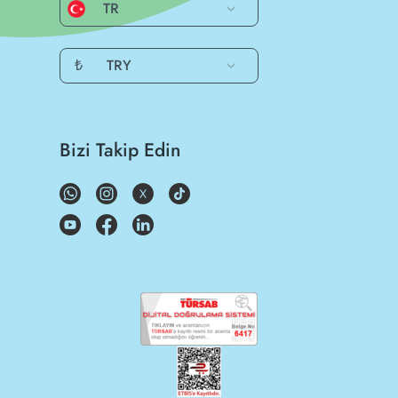
TR
₺
TRY
Bizi Takip Edin