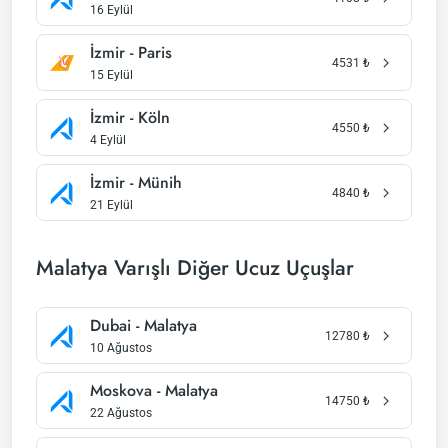
16 Eylül
İzmir - Paris
4531
₺
15 Eylül
İzmir - Köln
4550
₺
4 Eylül
İzmir - Münih
4840
₺
21 Eylül
Malatya Varışlı Diğer Ucuz Uçuşlar
Dubai - Malatya
12780
₺
10 Ağustos
Moskova - Malatya
14750
₺
22 Ağustos