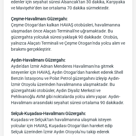
edenler için seyahat süresi Alsancak'tan 30 dakika, Karşıyaka
ve Mavişehir'den ise ortalama 70 dakika sürmektedir.
Çeşme-Havalimanı Güzergahı:
Çeşme Otogar'dan kalkan HAVAŞ otobüsleri, havalimanına
ulaşmadan önce Alaçatı Terminali'ne uğramaktadır. Bu
güzergahta yolculuk süresi yaklaşık 90 dakikadır. Otobüs,
yalnızca Alaçatı Terminali ve Çeşme Otogarı'nda yolcu alım ve
bırakımı gerçekleştirir.
Aydın-Havalimanı Güzergahı:
Aydın'dan İzmir Adnan Menderes Havalimanı'na gitmek
isteyenler için HAVAŞ, Aydın Otogar'dan hareket ederek Shell
Benzin İstasyonu ve Polat Petrol güzergahını izleyip Aydın-
İzmir Otoyolu üzerinden havalimanına ulaşmaktadır. Bu
güzergahtaki otobüsler, Aydın Diyaliz Merkezi ve
Pehlivanoğlu AVM gibi noktalarda yolcu alımı yapar. Aydın-
Havalimanı arasındaki seyahat süresi ortalama 90 dakikadır.
Selçuk-Kuşadası-Havalimanı Güzergahı:
Kuşadası ve Selçuk'tan havalimanına ulaşmak isteyen
yolcular için HAVAŞ, Kuşadası Otogar'dan hareket edip
Selçuk üzerinden İzmir Aydın Otoyolu'nu takip ederek