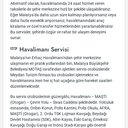
Alternatif olarak, havalimanında 24 saat hizmet veren
taksilerle de şehir merkezine hızlı bir şekilde ulaşabilirsiniz.
Eğer Malatya'da daha uzun süre kalmayı planlıyorsanız veya
daha fazla esneklik arıyorsanız, havalimanındaki araç
kiralama ve özel transfer hizmetlerinden yararlanabilirsiniz.
Bu servisler, şehirde özgür ve rahat bir ulaşım deneyimi
sunar.
Havalimanı Servisi
Malatya'nın Erhaç Havalimanı'ndan şehir merkezine
ulaşmanın en pratik yollarından biri, Malatya Büyükşehir
Belediyesi MOTAŞ tarafından işletilen servis otobüsleridir.
Meydan Turizm firması bu otobüsleri işletmekte ve
havalimanına inen her iç hat uçağına göre hareket saatleri
düzenlemektedir.
Bu servis otobüslerinin güzergâhı; Havalimanı – MAŞTİ
(Otogar) – Çevre Yolu – Sivas Caddesi şeklindedir. Yolculuk
esnasında; Onbin Konut, Polis Kantini, Polis Okulu, AFRA,
MAŞTİ (Otogar), 2. Ordu TSK Lojman Kavşağı, Beydağı
Devlet Hastanesi (SSK), Altın Kayısı, Eski Garaj, Emeksiz
Kavşağı, Doğu Garajı ve İnönü Stadı Karşısı gibi önemli