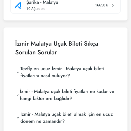
Şarika - Malatya
16650
₺
10 Ağustos
İzmir Malatya Uçak Bileti Sıkça
Sorulan Sorular
Tezfly en ucuz İzmir - Malatya uçak bileti
fiyatlarını nasıl buluyor?
Tezfly, en ucuz İzmir - Malatya uçak bileti fiyatlarını
İzmir - Malatya uçak bileti fiyatları ne kadar ve
bulmak için tur operatörleri, büyük rezervasyon
siteleri (konsolidatörler) ve yüzlerce havayolu
hangi faktörlere bağlıdır?
sitesini aramaktadır. Tezfly sitesinde yapacağın tek
İzmir - Malatya uçak bileti fiyatları, havayolu
bir aramada ile birçok tedarikçiyi arayarak ucuz
İzmir - Malatya uçak bileti almak için en ucuz
şirketine, seyahat tarihlerinize, bilet sınıfınıza ve
İzmir - Malatya uçak biletlerini bulup karşılaştırabilir
rezervasyon yapılan döneme göre değişiklik
ve un uygun biletini seçebilirsin.
dönem ne zamandır?
gösterir. Erken rezervasyon yaparak ve
İzmir - Malatya uçak bileti satın almak istiyorsanız