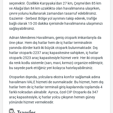
seçenektir. Özellikle Karşıyaka'dan 27 km, Çeşme'den 85 km
ve Aliağa'dan 84 km uzaklıkta olan havalimanına ulaşırken,
çevre yolunu kullanarak zamandan tasarruf edebilirsiniz.
Gaziemir - Serbest Bölge yol ayrımını takip ederek, trafiğe
bağlı olarak 15-20 dakika içerisinde havalimanına ulaşımınızı
sağlayabilirsiniz.
Adnan Menderes Havalimanı, geniş otopark imkanlarıyla da
öne çıkar. Hem dış hatlar hem de iç hatlar terminalinin
yanında dörder katlı iki büyük otopark bulunmaktadır. Dış
hatlar otoparkı 2237 araç kapasitesine sahipken, iç hatlar
otoparkı 2523 araç kapasitesiyle hizmet verir. Her iki otopark
da renk kodlu sistemle (sarı, mavi, kırmızı) organize edilmiştir,
bu sayede park ettiğiniz yeri kolayca hatırlayabilirsiniz.
Otoparkın dışında, yolculara ekstra konfor sağlamak adına
havalimanı VALE hizmeti de sunmaktadır. Bu hizmet, hem dış
hatlar hem de iç hatlar terminali giriş kapılarında toplamda 4
farklı noktadan alınabilir. Ayrıca, özel CIP Otoparkı da 347
araç kapasitesiyle, iç hatlar yolcu çıkışının hemen güney
yönünde hizmet vermektedir.
Transfer