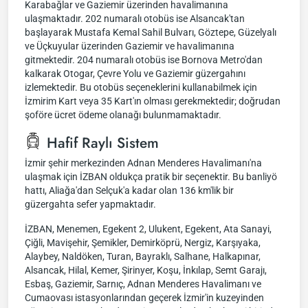
Karabağlar ve Gaziemir üzerinden havalimanına
ulaşmaktadır. 202 numaralı otobüs ise Alsancak'tan
başlayarak Mustafa Kemal Sahil Bulvarı, Göztepe, Güzelyalı
ve Üçkuyular üzerinden Gaziemir ve havalimanına
gitmektedir. 204 numaralı otobüs ise Bornova Metro'dan
kalkarak Otogar, Çevre Yolu ve Gaziemir güzergahını
izlemektedir. Bu otobüs seçeneklerini kullanabilmek için
İzmirim Kart veya 35 Kart'ın olması gerekmektedir; doğrudan
şoföre ücret ödeme olanağı bulunmamaktadır.
Hafif Raylı Sistem
İzmir şehir merkezinden Adnan Menderes Havalimanı'na
ulaşmak için İZBAN oldukça pratik bir seçenektir. Bu banliyö
hattı, Aliağa'dan Selçuk'a kadar olan 136 km'lik bir
güzergahta sefer yapmaktadır.
İZBAN, Menemen, Egekent 2, Ulukent, Egekent, Ata Sanayi,
Çiğli, Mavişehir, Şemikler, Demirköprü, Nergiz, Karşıyaka,
Alaybey, Naldöken, Turan, Bayraklı, Salhane, Halkapınar,
Alsancak, Hilal, Kemer, Şirinyer, Koşu, İnkılap, Semt Garajı,
Esbaş, Gaziemir, Sarnıç, Adnan Menderes Havalimanı ve
Cumaovası istasyonlarından geçerek İzmir'in kuzeyinden