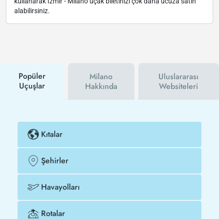
kullanarak İzmir - Milano uçak biletinizi çok daha ucuza satın
alabilirsiniz.
Popüler
Milano
Uluslararası
Uçuşlar
Hakkında
Websiteleri
Kıtalar
Şehirler
Havayolları
Rotalar