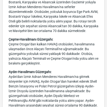
Bostanlı, Karşıyaka ve Alsancak üzerinden Gaziemir yoluyla
İzmir Adnan Menderes Havalimanı'na seferler
düzenlemektedir. Otobüsler, yolculuk boyunca Ege Park AVM,
Bostanlı Vapur İskelesi, Karşıyaka İskele ve Alsancak Efes
Oteli gibi belirli noktalarda yolcu alımı yapar. Bu rotayı tercih
edenler için seyahat süresi Alsancak'tan 30 dakika, Karşıyaka
ve Mavişehir'den ise ortalama 70 dakika sürmektedir.
Çeşme-Havalimanı Güzergahı:
Çeşme Otogar'dan kalkan HAVAŞ otobüsleri, havalimanına
ulaşmadan önce Alaçatı Terminali'ne uğramaktadır. Bu
güzergahta yolculuk süresi yaklaşık 90 dakikadır. Otobüs,
yalnızca Alaçatı Terminali ve Çeşme Otogarı'nda yolcu alım ve
bırakımı gerçekleştirir.
Aydın-Havalimanı Güzergahı:
Aydın'dan İzmir Adnan Menderes Havalimanı'na gitmek
isteyenler için HAVAŞ, Aydın Otogar'dan hareket ederek Shell
Benzin İstasyonu ve Polat Petrol güzergahını izleyip Aydın-
İzmir Otoyolu üzerinden havalimanına ulaşmaktadır. Bu
güzergahtaki otobüsler, Aydın Diyaliz Merkezi ve
Pehlivanoğlu AVM gibi noktalarda yolcu alımı yapar. Aydın-
Havalimanı arasındaki seyahat süresi ortalama 90 dakikadır.