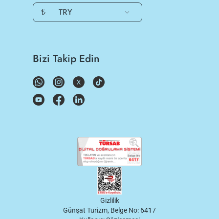
₺
TRY
Bizi Takip Edin
Gizlilik
Günşat Turizm, Belge No: 6417