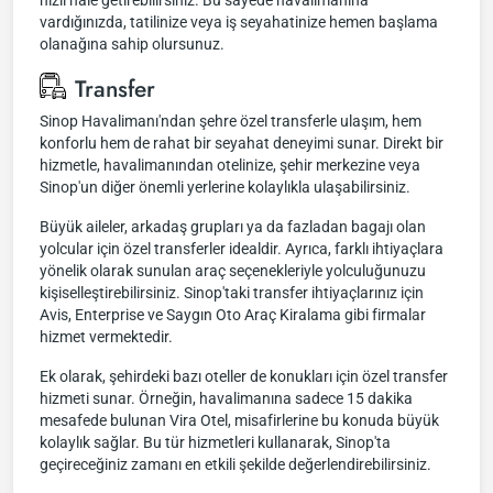
hızlı hale getirebilirsiniz. Bu sayede havalimanına
vardığınızda, tatilinize veya iş seyahatinize hemen başlama
olanağına sahip olursunuz.
Transfer
Sinop Havalimanı'ndan şehre özel transferle ulaşım, hem
konforlu hem de rahat bir seyahat deneyimi sunar. Direkt bir
hizmetle, havalimanından otelinize, şehir merkezine veya
Sinop'un diğer önemli yerlerine kolaylıkla ulaşabilirsiniz.
Büyük aileler, arkadaş grupları ya da fazladan bagajı olan
yolcular için özel transferler idealdir. Ayrıca, farklı ihtiyaçlara
yönelik olarak sunulan araç seçenekleriyle yolculuğunuzu
kişiselleştirebilirsiniz. Sinop'taki transfer ihtiyaçlarınız için
Avis, Enterprise ve Saygın Oto Araç Kiralama gibi firmalar
hizmet vermektedir.
Ek olarak, şehirdeki bazı oteller de konukları için özel transfer
hizmeti sunar. Örneğin, havalimanına sadece 15 dakika
mesafede bulunan Vira Otel, misafirlerine bu konuda büyük
kolaylık sağlar. Bu tür hizmetleri kullanarak, Sinop'ta
geçireceğiniz zamanı en etkili şekilde değerlendirebilirsiniz.