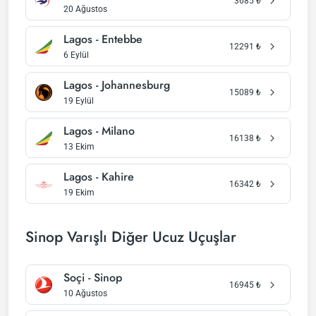
3685
₺
20 Ağustos
Lagos - Entebbe
12291
₺
6 Eylül
Lagos - Johannesburg
15089
₺
19 Eylül
Lagos - Milano
16138
₺
13 Ekim
Lagos - Kahire
16342
₺
19 Ekim
Sinop Varışlı Diğer Ucuz Uçuşlar
Soçi - Sinop
16945
₺
10 Ağustos