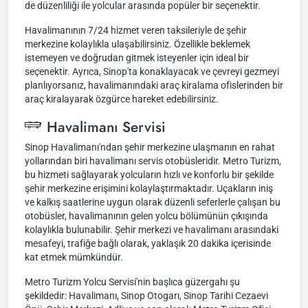
de düzenliliği ile yolcular arasında popüler bir seçenektir.
Havalimanının 7/24 hizmet veren taksileriyle de şehir
merkezine kolaylıkla ulaşabilirsiniz. Özellikle beklemek
istemeyen ve doğrudan gitmek isteyenler için ideal bir
seçenektir. Ayrıca, Sinop'ta konaklayacak ve çevreyi gezmeyi
planlıyorsanız, havalimanındaki araç kiralama ofislerinden bir
araç kiralayarak özgürce hareket edebilirsiniz.
Havalimanı Servisi
Sinop Havalimanı'ndan şehir merkezine ulaşmanın en rahat
yollarından biri havalimanı servis otobüsleridir. Metro Turizm,
bu hizmeti sağlayarak yolcuların hızlı ve konforlu bir şekilde
şehir merkezine erişimini kolaylaştırmaktadır. Uçakların iniş
ve kalkış saatlerine uygun olarak düzenli seferlerle çalışan bu
otobüsler, havalimanının gelen yolcu bölümünün çıkışında
kolaylıkla bulunabilir. Şehir merkezi ve havalimanı arasındaki
mesafeyi, trafiğe bağlı olarak, yaklaşık 20 dakika içerisinde
kat etmek mümkündür.
Metro Turizm Yolcu Servisi'nin başlıca güzergahı şu
şekildedir: Havalimanı, Sinop Otogarı, Sinop Tarihi Cezaevi