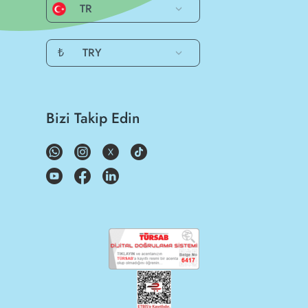
TR
₺
TRY
Bizi Takip Edin