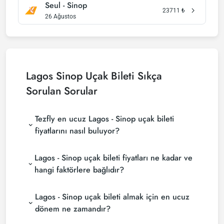
Seul - Sinop
23711
₺
26 Ağustos
Lagos Sinop Uçak Bileti Sıkça
Sorulan Sorular
Tezfly en ucuz Lagos - Sinop uçak bileti
fiyatlarını nasıl buluyor?
Tezfly, en ucuz Lagos - Sinop uçak bileti fiyatlarını
Lagos - Sinop uçak bileti fiyatları ne kadar ve
bulmak için tur operatörleri, büyük rezervasyon
siteleri (konsolidatörler) ve yüzlerce havayolu
hangi faktörlere bağlıdır?
sitesini aramaktadır. Tezfly sitesinde yapacağın tek
Lagos - Sinop uçak bileti fiyatları, havayolu şirketine,
bir aramada ile birçok tedarikçiyi arayarak ucuz
Lagos - Sinop uçak bileti almak için en ucuz
seyahat tarihlerinize, bilet sınıfınıza ve rezervasyon
Lagos - Sinop uçak biletlerini bulup karşılaştırabilir
yapılan döneme göre değişiklik gösterir. Erken
ve un uygun biletini seçebilirsin.
dönem ne zamandır?
rezervasyon yaparak ve promosyonları takip ederek