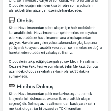
Önü, Şehir Merkezi, Adliye ve son olarak Metro Turizm Ofisi.
Otobüsler, uçağın inişinden kısa bir süre sonra yolcularını
alarak belirtilen güzergah üzerinde hareket eder.
Otobüs
Sinop Havalimanı'ndan şehre ulaşım için halk otobüslerini
kullanabilirsiniz. Havalimanından şehir merkezine seyahat
ederken, otobüsler havalimanının ana çıkış kapısından
geçiyor. Havalimanı gelen yolcu salonundan çıkış kapısına
yürüyerek kolayca ulaşabilir ve oradan şehir merkezine doğru
hareket eden otobüsleri yakalayabilirsiniz.
Otobüslerin takip ettiği güzergah şu şekildedir: Havalimanı,
Cezaevi, Fen Fakültesi ve son olarak Şehir Merkezi. Bu rota
üzerindeki otobüs seyahati yaklaşık olarak 35 dakika
sürmektedir.
Minibüs-Dolmuş
Sinop Havalimanı'ndan şehir merkezine seyahat etmek
isteyenler için dolmuşlar, ekonomik ve pratik bir ulaşım
seçeneğidir. Dolmuşlar, havalimanından başlayarak şehir
merkezi, otogar, tarihi cezaevi ve TOKİ konutları