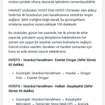
otobüs içindeki cihaza okutarak işlemlerini tamamlayabilirler.
HAVAIST otobüsleri, HVİST-5'ten HVİST-15'e kadar olan dokuz
farklı hat ile İstanbul'un yeni havalimanına verimli bir erişim
sağlıyor. Şehir trafiğine bağlı olarak, bu güzergahların
ortalama seyahat süresi yaklaşık 100 dakikadır.
Bu otobüsler, günün her saatinde, her iki yönde de sefer
yaparak, yolcuların uçuş detaylarına bakılmaksızın her
zaman için uygun bir seyahat zamanı bulmalarını sağlıyor.
Güncel otobüs saatleri, durakları ve hareket zamanları için
hava.ist web sitesini ziyaret edebilirsiniz.
HVİST-5 – İstanbul Havalimanı - Esenler Otogar (Sefer Süresi:
60 dakika)
Güzergâh: İstanbul Havalimanı → Hasdal → Otogar
Yolu → Esenler Otogar.
HVİST-6 – İstanbul Havalimanı - Halkalı - Başakşehir (Sefer
Süresi: 60 dakika)
Güzergâh: İstanbul Havalimanı → Başakşehir
Metrokent → Demirciler Sitesi (Mall Off) → Atatürk