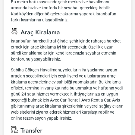
Bu metro hattı sayesinde şehir merkezi ve havalimanı
arasında hızlı ve konforlu bir seyahat gerçekleştirebilir,
Kadıköy'den diğer bölgelere aktarma yaparak İstanbul'un
farklı kısımlarına ulaşabilirsiniz.
Araç Kiralama
İstanbul'un hareketli trafiğinde, şehir içinde rahatça hareket
etmek için araç kiralama iyi bir seçenektir. Özellikle uzun
süreli konaklamalar için kendi aracınızla seyahat etmenin
konforunu yaşayabilirsiniz.
Sabiha Gökçen Havalimanı, yolcuların ihtiyaçlarına uygun
araçları seçebilmeleri için çeşitli yerel ve uluslararası araç
kiralama acentelerine ev sahipliği yapmaktadır. Bu kiralama
ofisleri, terminalin varış katında bulunmakta ve haftanın yedi
günü 24 saat hizmet vermektedir. İhtiyaçlarınıza en uygun
seçeneği bulmak için Avec Car Rental, Avro Rent a Car, Avis
gibi tanınmış araç kiralama şirketlerinin ve yerel sağlayıcıların
web sitelerini ziyaret ederek hizmetleri karşılaştırabilir ve
online rezervasyon yapabilirsiniz.
Transfer