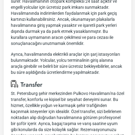
sürer. Havalimanının otopark kompleksi 24 saat açıktır ve
engelli yolcular için ücretsiz park imkanı sunmaktadır.
Havalimanında indirimlerden faydalanmak için park geçiş
kartınızı kullanabilirsiniz. Ancak, okunamayan plakalarla
havalimanına giriş yapmak yasaktır ve işaretli park yerleri
dışında durmak ya da park etmek yasaklanmıştır. Bu
kurallara uymamanın aracın çekilmesi ve para cezası ile
sonuçlanacağını unutmamak önemlidir.
Ayrıca, havalimanında elektrikli araçlar için şarj istasyonları
bulunmaktadır. Yolcular, yolcu terminalinin giriş alanına
araçla girebilir ve belirli bir süre ücretsiz bekleyebilirler, ancak
bu süre aşıldığında ücretlendirme yapılmaktadır.
Transfer
St. Petersburg şehir merkezinden Pulkovo Havalimanı'na özel
transfer, konforlu ve kişisel bir seyahat deneyimi sunar. Bu
hizmet, özellikle yoğun ve karmaşık şehir trafiğinden
kaçınmak isteyenler için idealdir. Özel transfer, sizi belirlenen
noktadan alıp doğrudan havalimanına götüren profesyonel
bir şoför içerir. Ayrıca, bagaj taşıma ve varış saatine uyum
gibi konularda da size kolaylık sağlar. Rezervasyonunuzu