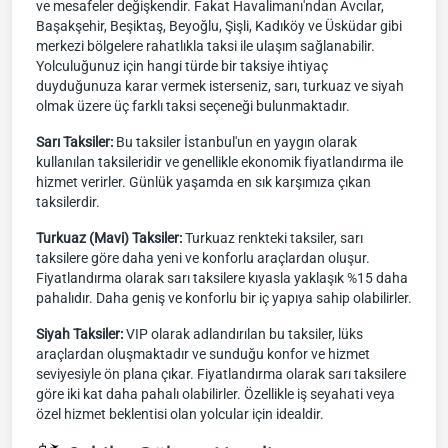
ve mesafeler değişkendir. Fakat Havalimanı'ndan Avcılar,
Başakşehir, Beşiktaş, Beyoğlu, Şişli, Kadıköy ve Üsküdar gibi
merkezi bölgelere rahatlıkla taksi ile ulaşım sağlanabilir.
Yolculuğunuz için hangi türde bir taksiye ihtiyaç
duyduğunuza karar vermek isterseniz, sarı, turkuaz ve siyah
olmak üzere üç farklı taksi seçeneği bulunmaktadır.
Sarı Taksiler:
Bu taksiler İstanbul'un en yaygın olarak
kullanılan taksileridir ve genellikle ekonomik fiyatlandırma ile
hizmet verirler. Günlük yaşamda en sık karşımıza çıkan
taksilerdir.
Turkuaz (Mavi) Taksiler:
Turkuaz renkteki taksiler, sarı
taksilere göre daha yeni ve konforlu araçlardan oluşur.
Fiyatlandırma olarak sarı taksilere kıyasla yaklaşık %15 daha
pahalıdır. Daha geniş ve konforlu bir iç yapıya sahip olabilirler.
Siyah Taksiler:
VIP olarak adlandırılan bu taksiler, lüks
araçlardan oluşmaktadır ve sunduğu konfor ve hizmet
seviyesiyle ön plana çıkar. Fiyatlandırma olarak sarı taksilere
göre iki kat daha pahalı olabilirler. Özellikle iş seyahati veya
özel hizmet beklentisi olan yolcular için idealdir.