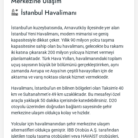
Merkezine Ulaşım
İstanbul Havalimanı
İstanbul'un kuzeybatısında, Arnavutköy ilçesinde yer alan
İstanbul Yeni Havalimanı, modern mimarisi ve geniş
kapasitesiyle dikkat çeker. Yıllık 90 milyon yolcu taşıma
kapasitesine sahip olan bu havalimanı, gelecekte bu rakamı
iki katına çıkararak 200 milyon yolcuya hizmet vermeyi
planlamaktadır. Türk Hava Yolları, havalimanındaki toplam
uçuş sayısının büyük bir bölümünü gerçekleştirirken, aynı
zamanda Avrupa ve Asya'nın çeşitli havayolları için de
aktarma ve varış noktası olarak hizmet vermektedir.
Havalimanı, İstanbul'un en bilinen bölgeleri olan Taksim'e 40
km ve Sultanahmet'e 49 km uzaklıktadır. Bu mesafeyi özel
araçla yaklaşık 50 dakika içerisinde katedebilirsiniz. D20
otoyolu üzerinden doğrudan bağlantı sayesinde şehir
merkezine ulaşım oldukça kolay ve hızlıdır.
Yolcular için havalimanından şehir merkezine ulaşım
alternatifleri oldukça geniştir. İBB Otobüs A.Ş. tarafından
işletilen toplu taşıma otobüsleri veya HAVAİST otobüsleri,