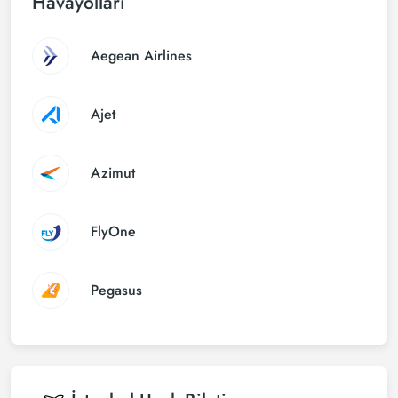
Havayolları
Aegean Airlines
Ajet
Azimut
FlyOne
Pegasus