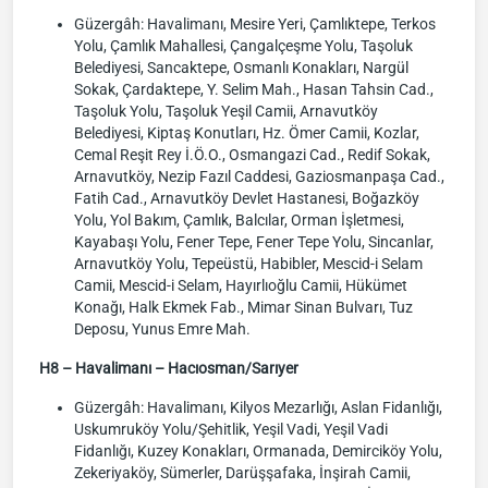
Güzergâh: Havalimanı, Mesire Yeri, Çamlıktepe, Terkos
Yolu, Çamlık Mahallesi, Çangalçeşme Yolu, Taşoluk
Belediyesi, Sancaktepe, Osmanlı Konakları, Nargül
Sokak, Çardaktepe, Y. Selim Mah., Hasan Tahsin Cad.,
Taşoluk Yolu, Taşoluk Yeşil Camii, Arnavutköy
Belediyesi, Kiptaş Konutları, Hz. Ömer Camii, Kozlar,
Cemal Reşit Rey İ.Ö.O., Osmangazi Cad., Redif Sokak,
Arnavutköy, Nezip Fazıl Caddesi, Gaziosmanpaşa Cad.,
Fatih Cad., Arnavutköy Devlet Hastanesi, Boğazköy
Yolu, Yol Bakım, Çamlık, Balcılar, Orman İşletmesi,
Kayabaşı Yolu, Fener Tepe, Fener Tepe Yolu, Sincanlar,
Arnavutköy Yolu, Tepeüstü, Habibler, Mescid-i Selam
Camii, Mescid-i Selam, Hayırlıoğlu Camii, Hükümet
Konağı, Halk Ekmek Fab., Mimar Sinan Bulvarı, Tuz
Deposu, Yunus Emre Mah.
H8 – Havalimanı – Hacıosman/Sarıyer
Güzergâh: Havalimanı, Kilyos Mezarlığı, Aslan Fidanlığı,
Uskumruköy Yolu/Şehitlik, Yeşil Vadi, Yeşil Vadi
Fidanlığı, Kuzey Konakları, Ormanada, Demirciköy Yolu,
Zekeriyaköy, Sümerler, Darüşşafaka, İnşirah Camii,