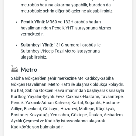
metrobüs hattına aktarma yapabilir, buradan da
metrobüsle şehrin diğer bölgelerine ulaşabilirsiniz.
Pendik Yönü:
MR60 ve 132H otobüs hatları
havalimanından Pendik YHT istasyonuna hizmet
vermektedir.
Sultanbeyli Yönü:
131C numaralı otobüs ile
Sultanbeyli/Necip Fazıl Metro istasyonuna
ulaşabilirsiniz.
Metro
Sabiha Gökçen'den şehir merkezine M4 Kadıköy-Sabiha
Gökçen Havalimanı Metro Hattı ile ulaşmak oldukça kolaydır.
Bu hat, Sabiha Gökçen Havalimanı'ndan başlayarak sırasıyla
Kurtköy, Yayalar-Şeyhli, Fevzi Çakmak-Hastane, Tavşantepe,
Pendik, Yakacık-Adnan Kahveci, Kartal, Soğanlık, Hastane-
Adliye, Esenkent, Gülsuyu, Huzurevi, Maltepe, Küçükyalı,
Bostancı, Kozyatağı, Yenisahra, Göztepe, Ünalan, Acıbadem,
Ayrılık Çeşmesi ve Kadıköy istasyonlarına ulaşarak
Kadıköy'de son bulmaktadır.