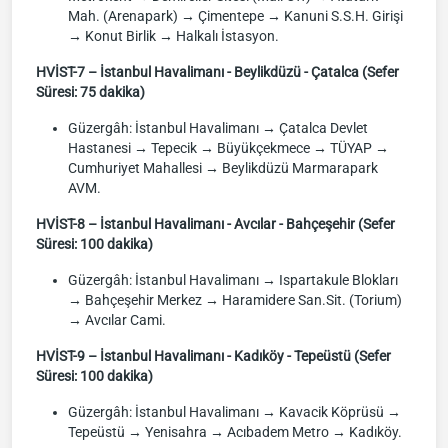
Mah. (Arenapark) → Çimentepe → Kanuni S.S.H. Girişi
→ Konut Birlik → Halkalı İstasyon.
HVİST-7 – İstanbul Havalimanı - Beylikdüzü - Çatalca (Sefer
Süresi: 75 dakika)
Güzergâh: İstanbul Havalimanı → Çatalca Devlet
Hastanesi → Tepecik → Büyükçekmece → TÜYAP →
Cumhuriyet Mahallesi → Beylikdüzü Marmarapark
AVM.
HVİST-8 – İstanbul Havalimanı - Avcılar - Bahçeşehir (Sefer
Süresi: 100 dakika)
Güzergâh: İstanbul Havalimanı → Ispartakule Blokları
→ Bahçeşehir Merkez → Haramidere San.Sit. (Torium)
→ Avcılar Cami.
HVİST-9 – İstanbul Havalimanı - Kadıköy - Tepeüstü (Sefer
Süresi: 100 dakika)
Güzergâh: İstanbul Havalimanı → Kavacik Köprüsü →
Tepeüstü → Yenisahra → Acıbadem Metro → Kadıköy.