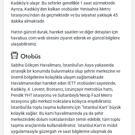
Kadıköy'e ulaşır. Bu seferler genellikle 1 saat sürmektedir.
Ayrıca, Kadıköy'den kalkan otobüsler Yenisahra Metro
İstasyonu'ndan da geçmektedir ve bu seyahat yaklaşık 45
dakika almaktadır.
Hattın güncel durak, hareket saatleri ve diğer detayları için
havabus.com web sitesini ziyaret ederek en güncel bilgilere
ulaşabilirsiniz.
Otobüs
Sabiha Gökçen Havalimanı, İstanbul'un Asya yakasında
stratejik bir konumda bulunmakta olup şehrin merkezine ve
önemli bölgelerine kolaylıkla ulaşım sağlamaktadır.
Havalimanından hareket eden IETT otobüsleri sayesinde,
Kadıköy, 4. Levent, Bostancı, Uzunçayır metrobüs hattı,
Pendik YHT istasyonu ve Sultanbeyli/Necip Fazıl Metro
istasyonu gibi merkezi noktalara kolayca erişebilirsiniz.
İstanbul'da toplu taşıma kullanımı için "İstanbul Kart" büyük
kolaylık sağlar. Bu kartı havalimanında ya da şehir
merkezindeki dolum noktalarından temin edebilir, tüm toplu
taşıma araçlarında kullanabilirsiniz. İstanbul Kart'ın mobil
uygulamasıyla güzergah ve saat bilgilerine ulaşmak da