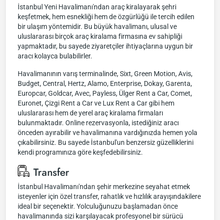
İstanbul Yeni Havalimanı'ndan araç kiralayarak şehri
keşfetmek, hem esnekliği hem de özgürlüğü ile tercih edilen
bir ulaşım yöntemidir. Bu büyük havalimanı, ulusal ve
uluslararası birçok araç kiralama firmasına ev sahipliği
yapmaktadır, bu sayede ziyaretçiler ihtiyaçlarına uygun bir
aracı kolayca bulabilirler.
Havalimanının varış terminalinde, Sixt, Green Motion, Avis,
Budget, Central, Hertz, Alamo, Enterprise, Dokay, Garenta,
Europcar, Goldcar, Avec, Payless, Ülger Rent a Car, Comet,
Euronet, Çizgi Rent a Car ve Lux Rent a Car gibi hem
uluslararası hem de yerel araç kiralama firmaları
bulunmaktadır. Online rezervasyonla, istediğiniz aracı
önceden ayırabilir ve havalimanına vardığınızda hemen yola
çıkabilirsiniz. Bu sayede İstanbul'un benzersiz güzelliklerini
kendi programınıza göre keşfedebilirsiniz.
Transfer
İstanbul Havalimanı'ndan şehir merkezine seyahat etmek
isteyenler için özel transfer, rahatlık ve hızlılık arayışındakilere
ideal bir seçenektir. Yolculuğunuzu başlamadan önce
havalimanında sizi karşılayacak profesyonel bir sürücü