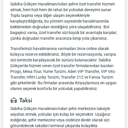
Sabiha Gökçen Havalimanı'ndan şehre özel transfer hizmeti
almak, hem hızlı hem de rahat bir yolculuk deneyimi sunar.
Toplu taşıma veya diğer ulaşım seçenekleriyle
karşılaştırıldığında, bu yöntem sayesinde havalimanında
beklemeden doğrudan istediğiniz yere ulaşabilirsiniz. Bol
bagajınız varsa, özel transfer sizi büyük bir avantajla karşılar;
çünkü doğrudan transfer aracınıza binip yola çıkarsınız.
Transferinizi havalimanına varmadan önce online olarak
kolayca rezerve edebilirsiniz. Böyle bir rezervasyonla, varışta
sizi isminizle karşılayacak bir sürücü bulunacaktır. Sabiha
Gökçen'de hizmet veren özel transfer firmalarından bazıları
Progo, Mesa Tour, Yume Turizm, Aden VIP Transfer, VIP Vito
Transfer, HRH Lucky Turizm, Transfer 212 ve Fansa Turizm
gibi şirketlerdir. Bu firmalar arasında ihtiyaçlarınıza en uygun
olanını seçerek konforlu bir yolculuk yapabilirsiniz.
Taksi
Sabiha Gökçen Havalimanı'ndan şehir merkezine taksiyle
seyahat etmek, yolcular için kolay bir seçenektir. Uçağınız
indiğinde, şehir merkezine veya otelinize direkt olarak sizi
götürebilecek taksileri terminal çıkışında kolaylıkla