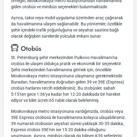
örneğin, Moskovskaya metro istasyonundan havalimanına
giden otobüs ve minibüs seçenekleri bulunmaktadır.
Ayrıca, taksi veya mobil uygulama üzerinden araç çağırarak
da havalimanına ulaşım sağlanabilir. Bu yöntemler, özellikle
şehir içindeki trafik yoğunluğuna ve seyahat saatine bağlı
olarak değişken sürelerde yolculuk imkanı sunar.
Otobüs
St. Petersburg şehir merkezinden Pulkovo Havalimanı'na
otobüs ile ulaşım oldukça pratik ve ekonomik bir seçenektir.
Şehir merkezinden havalimanına gitmek için, öncelikle
Moskovskaya metro istasyonuna ulaşmanız gerekmektedir.
Buradan, havalimanına doğrudan giden 39 ve 39E (Express)
otobüs hatlarını tercih edebilirsiniz. Bu otobüsler, sabah
5:15'ten gece 1:36'ya kadar her 12-20 dakikada bir hareket
ediyor ve bilet ücreti 65 ruble olarak belirlenmiş.
Moskovskaya metro istasyonuna vardığınızda, otobüs veya
39E Express otobüsü ile havalimanına kolayca ulaşabilirsiniz.
39 numaralı otobüsün seyahat süresi yaklaşık 30-35 dakika,
Express otobüs 39E'nin ise 15-20 dakika olduğunu
unutmayın. Ayrıca, minibüs olarak da bilinen K39 seferlerini