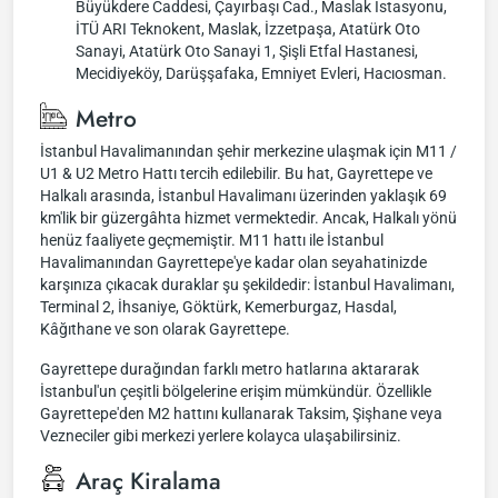
Büyükdere Caddesi, Çayırbaşı Cad., Maslak İstasyonu,
İTÜ ARI Teknokent, Maslak, İzzetpaşa, Atatürk Oto
Sanayi, Atatürk Oto Sanayi 1, Şişli Etfal Hastanesi,
Mecidiyeköy, Darüşşafaka, Emniyet Evleri, Hacıosman.
Metro
İstanbul Havalimanından şehir merkezine ulaşmak için M11 /
U1 & U2 Metro Hattı tercih edilebilir. Bu hat, Gayrettepe ve
Halkalı arasında, İstanbul Havalimanı üzerinden yaklaşık 69
km'lik bir güzergâhta hizmet vermektedir. Ancak, Halkalı yönü
henüz faaliyete geçmemiştir. M11 hattı ile İstanbul
Havalimanından Gayrettepe'ye kadar olan seyahatinizde
karşınıza çıkacak duraklar şu şekildedir: İstanbul Havalimanı,
Terminal 2, İhsaniye, Göktürk, Kemerburgaz, Hasdal,
Kâğıthane ve son olarak Gayrettepe.
Gayrettepe durağından farklı metro hatlarına aktararak
İstanbul'un çeşitli bölgelerine erişim mümkündür. Özellikle
Gayrettepe'den M2 hattını kullanarak Taksim, Şişhane veya
Vezneciler gibi merkezi yerlere kolayca ulaşabilirsiniz.
Araç Kiralama