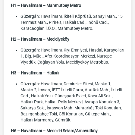
H1 – Havalimanı – Mahmutbey Metro
Güzergâh: Havalimanı, İkitelli Köprüsü, Sanayi Mah., 15
Temmuz Mah., Pirireis, Halkalı Cad., İnönü Cad.,
Karacaoğlan İ.Ö.O., Mahmutbey Metro.
H2 – Havalimanı – Mecidiyeköy
Güzergâh: Havalimanı, Kıyı Emniyeti, Hasdal, Karayolları
1. Blg. Müd., Afet Koordinasyon Merkezi, Nurtepe
Viyadük, Çağlayan Yolu, Mecidiyeköy Metrobüs.
H3 – Havalimanı – Halkalı
Güzergâh: Havalimanı, Demirciler Sitesi, Masko 1,
Masko 2, İmsan, İETT İkitelli Garaı, Atatürk Mah., İkitelli
Cad., Halkalı Yolu, Güneşpark Evleri, Koca Ali Sok.,
Halkalı Park, Halkalı Polis Merkezi, Avrupa Konutları 3,
Sakarya Sok., İstasyon Mah. Muhtarlığı, Toki Konutları,
Bezirganbahçe Toki, Göl Konutları, Gültepe Mah.,
Halkalı Marmaray, Gümrük.
H6 – Havalimanı – Mescid-i Selam/Arnavutköy