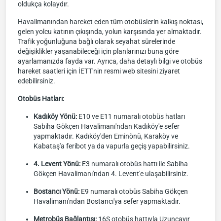
oldukça kolaydır.
Havalimanından hareket eden tüm otobüslerin kalkış noktası,
gelen yolcu katının çıkışında, yolun karşısında yer almaktadır.
Trafik yoğunluğuna bağlı olarak seyahat sürelerinde
değişiklikler yaşanabileceği için planlarınızı buna göre
ayarlamanızda fayda var. Ayrıca, daha detaylı bilgi ve otobüs
hareket saatleri için İETT'nin resmi web sitesini ziyaret
edebilirsiniz.
Otobüs Hatları:
Kadıköy Yönü:
E10 ve E11 numaralı otobüs hatları
Sabiha Gökçen Havalimanı'ndan Kadıköy'e sefer
yapmaktadır. Kadıköy'den Eminönü, Karaköy ve
Kabataş'a feribot ya da vapurla geçiş yapabilirsiniz.
4. Levent Yönü:
E3 numaralı otobüs hattı ile Sabiha
Gökçen Havalimanı'ndan 4. Levent'e ulaşabilirsiniz.
Bostancı Yönü:
E9 numaralı otobüs Sabiha Gökçen
Havalimanı'ndan Bostancı'ya sefer yapmaktadır.
Metrobüs Bağlantısı:
16S otobüs hattıyla Uzunçayır