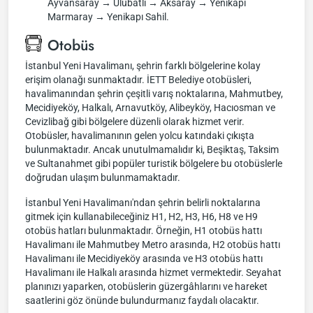
Ayvansaray → Ulubatlı → Aksaray → Yenikapı
Marmaray → Yenikapı Sahil.
Otobüs
İstanbul Yeni Havalimanı, şehrin farklı bölgelerine kolay
erişim olanağı sunmaktadır. İETT Belediye otobüsleri,
havalimanından şehrin çeşitli varış noktalarına, Mahmutbey,
Mecidiyeköy, Halkalı, Arnavutköy, Alibeyköy, Hacıosman ve
Cevizlibağ gibi bölgelere düzenli olarak hizmet verir.
Otobüsler, havalimanının gelen yolcu katındaki çıkışta
bulunmaktadır. Ancak unutulmamalıdır ki, Beşiktaş, Taksim
ve Sultanahmet gibi popüler turistik bölgelere bu otobüslerle
doğrudan ulaşım bulunmamaktadır.
İstanbul Yeni Havalimanı'ndan şehrin belirli noktalarına
gitmek için kullanabileceğiniz H1, H2, H3, H6, H8 ve H9
otobüs hatları bulunmaktadır. Örneğin, H1 otobüs hattı
Havalimanı ile Mahmutbey Metro arasında, H2 otobüs hattı
Havalimanı ile Mecidiyeköy arasında ve H3 otobüs hattı
Havalimanı ile Halkalı arasında hizmet vermektedir. Seyahat
planınızı yaparken, otobüslerin güzergâhlarını ve hareket
saatlerini göz önünde bulundurmanız faydalı olacaktır.