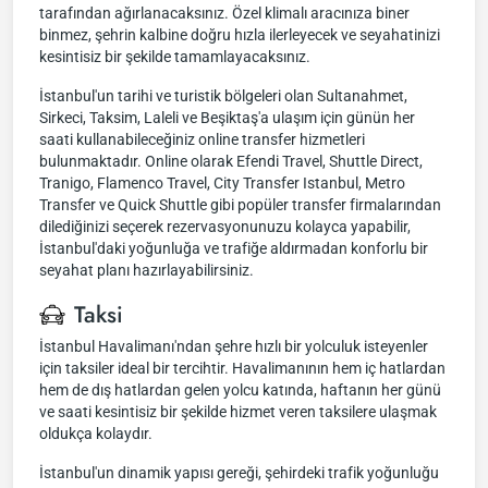
tarafından ağırlanacaksınız. Özel klimalı aracınıza biner
binmez, şehrin kalbine doğru hızla ilerleyecek ve seyahatinizi
kesintisiz bir şekilde tamamlayacaksınız.
İstanbul'un tarihi ve turistik bölgeleri olan Sultanahmet,
Sirkeci, Taksim, Laleli ve Beşiktaş'a ulaşım için günün her
saati kullanabileceğiniz online transfer hizmetleri
bulunmaktadır. Online olarak Efendi Travel, Shuttle Direct,
Tranigo, Flamenco Travel, City Transfer Istanbul, Metro
Transfer ve Quick Shuttle gibi popüler transfer firmalarından
dilediğinizi seçerek rezervasyonunuzu kolayca yapabilir,
İstanbul'daki yoğunluğa ve trafiğe aldırmadan konforlu bir
seyahat planı hazırlayabilirsiniz.
Taksi
İstanbul Havalimanı'ndan şehre hızlı bir yolculuk isteyenler
için taksiler ideal bir tercihtir. Havalimanının hem iç hatlardan
hem de dış hatlardan gelen yolcu katında, haftanın her günü
ve saati kesintisiz bir şekilde hizmet veren taksilere ulaşmak
oldukça kolaydır.
İstanbul'un dinamik yapısı gereği, şehirdeki trafik yoğunluğu