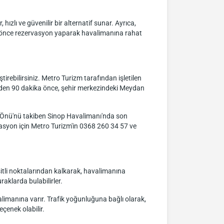
hızlı ve güvenilir bir alternatif sunar. Ayrıca,
an önce rezervasyon yaparak havalimanına rahat
irebilirsiniz. Metro Turizm tarafından işletilen
inden 90 dakika önce, şehir merkezindeki Meydan
 Önü'nü takiben Sinop Havalimanı'nda son
rvasyon için Metro Turizm'in 0368 260 34 57 ve
şitli noktalarından kalkarak, havalimanına
aklarda bulabilirler.
limanına varır. Trafik yoğunluğuna bağlı olarak,
eçenek olabilir.