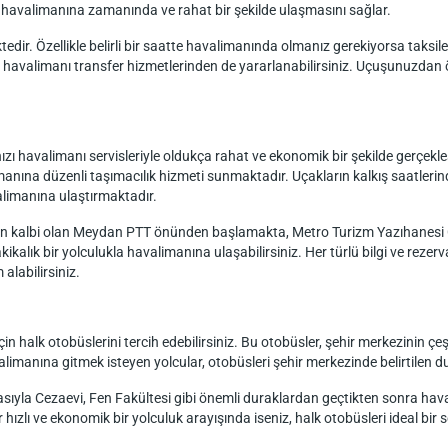
ın havalimanına zamanında ve rahat bir şekilde ulaşmasını sağlar.
edir. Özellikle belirli bir saatte havalimanında olmanız gerekiyorsa taksiler, 
uğu havalimanı transfer hizmetlerinden de yararlanabilirsiniz. Uçuşunuzd
 havalimanı servisleriyle oldukça rahat ve ekonomik bir şekilde gerçekleşt
imanına düzenli taşımacılık hizmeti sunmaktadır. Uçakların kalkış saatler
limanına ulaştırmaktadır.
inin kalbi olan Meydan PTT önünden başlamakta, Metro Turizm Yazıhanesi
ikalık bir yolculukla havalimanına ulaşabilirsiniz. Her türlü bilgi ve reze
alabilirsiniz.
n halk otobüslerini tercih edebilirsiniz. Bu otobüsler, şehir merkezinin çe
manına gitmek isteyen yolcular, otobüsleri şehir merkezinde belirtilen dur
sıyla Cezaevi, Fen Fakültesi gibi önemli duraklardan geçtikten sonra hava
ızlı ve ekonomik bir yolculuk arayışında iseniz, halk otobüsleri ideal bir s