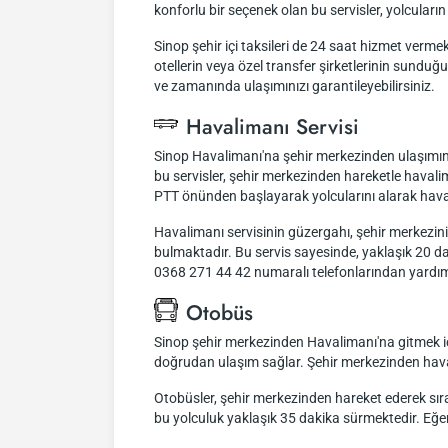
konforlu bir seçenek olan bu servisler, yolcular
Sinop şehir içi taksileri de 24 saat hizmet vermekt
otellerin veya özel transfer şirketlerinin sund
ve zamanında ulaşımınızı garantileyebilirsiniz.
Havalimanı Servisi
Sinop Havalimanı'na şehir merkezinden ulaşımınızı
bu servisler, şehir merkezinden hareketle haval
PTT önünden başlayarak yolcularını alarak hava
Havalimanı servisinin güzergahı, şehir merkez
bulmaktadır. Bu servis sayesinde, yaklaşık 20 dak
0368 271 44 42 numaralı telefonlarından yardım 
Otobüs
Sinop şehir merkezinden Havalimanı'na gitmek içi
doğrudan ulaşım sağlar. Şehir merkezinden havali
Otobüsler, şehir merkezinden hareket ederek sıra
bu yolculuk yaklaşık 35 dakika sürmektedir. Eğer h