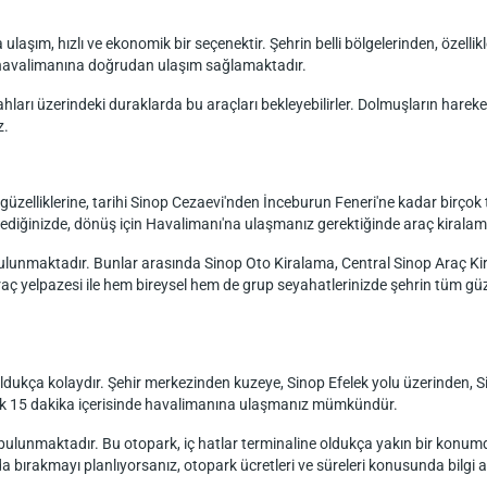
aşım, hızlı ve ekonomik bir seçenektir. Şehrin belli bölgelerinden, özelli
n havalimanına doğrudan ulaşım sağlamaktadır.
arı üzerindeki duraklarda bu araçları bekleyebilirler. Dolmuşların hareket 
z.
 güzelliklerine, tarihi Sinop Cezaevi'nden İnceburun Feneri'ne kadar birçok t
ediğinizde, dönüş için Havalimanı'na ulaşmanız gerektiğinde araç kiralama h
 bulunmaktadır. Bunlar arasında Sinop Oto Kiralama, Central Sinop Araç K
ç yelpazesi ile hem bireysel hem de grup seyahatlerinizde şehrin tüm güze
oldukça kolaydır. Şehir merkezinden kuzeye, Sinop Efelek yolu üzerinden, 
klaşık 15 dakika içerisinde havalimanına ulaşmanız mümkündür.
lunmaktadır. Bu otopark, iç hatlar terminaline oldukça yakın bir konumda o
da bırakmayı planlıyorsanız, otopark ücretleri ve süreleri konusunda bilgi