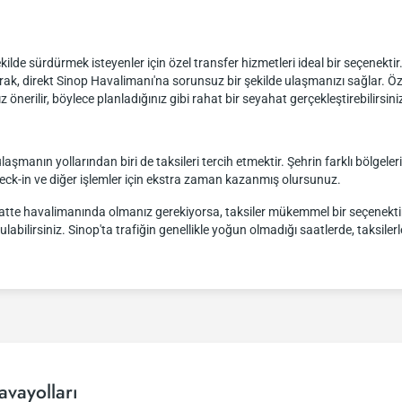
 şekilde sürdürmek isteyenler için özel transfer hizmetleri ideal bir seçenekti
rak, direkt Sinop Havalimanı'na sorunsuz bir şekilde ulaşmanızı sağlar. Ö
rilir, böylece planladığınız gibi rahat bir seyahat gerçekleştirebilirsini
laşmanın yollarından biri de taksileri tercih etmektir. Şehrin farklı bölgeler
heck-in ve diğer işlemler için ekstra zaman kazanmış olursunuz.
saatte havalimanında olmanız gerekiyorsa, taksiler mükemmel bir seçenektir.
labilirsiniz. Sinop'ta trafiğin genellikle yoğun olmadığı saatlerde, taksile
vayolları