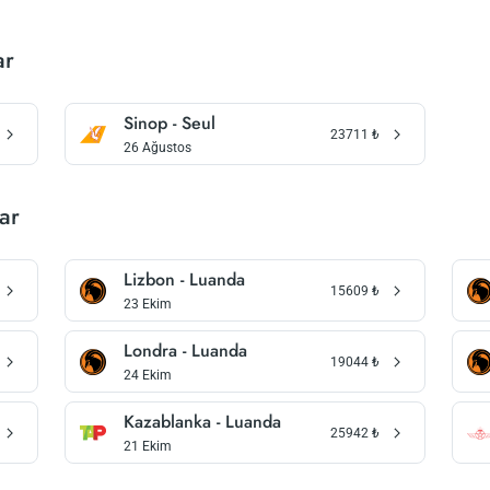
ar
Sinop - Seul
23711
₺
26 Ağustos
ar
Lizbon - Luanda
15609
₺
23 Ekim
Londra - Luanda
19044
₺
24 Ekim
Kazablanka - Luanda
25942
₺
21 Ekim