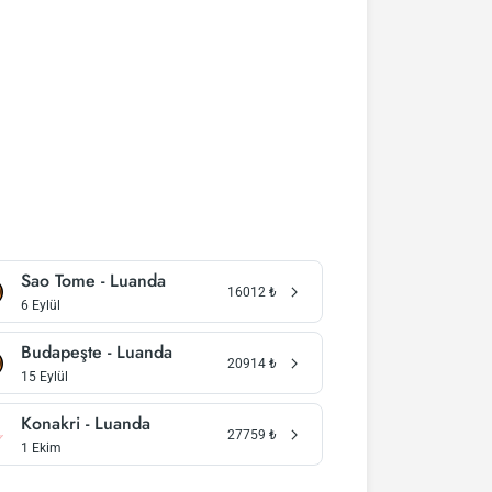
Sao Tome - Luanda
16012
₺
6 Eylül
Budapeşte - Luanda
20914
₺
15 Eylül
Konakri - Luanda
27759
₺
1 Ekim