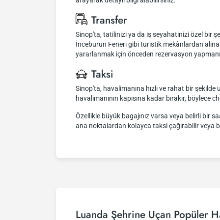
arayarak detaylı bilgi alabilirsiniz.
Transfer
Sinop'ta, tatilinizi ya da iş seyahatinizi özel bir
İnceburun Feneri gibi turistik mekânlardan alına
yararlanmak için önceden rezervasyon yapmanız öne
Taksi
Sinop'ta, havalimanına hızlı ve rahat bir şekilde u
havalimanının kapısına kadar bırakır, böylece c
Özellikle büyük bagajınız varsa veya belirli bir 
ana noktalardan kolayca taksi çağırabilir veya bu
Luanda Şehrine Uçan Popüler Ha