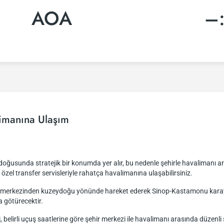
AOA
–
imanına Ulaşım
ğusunda stratejik bir konumda yer alır, bu nedenle şehirle havalimanı ara
a özel transfer servisleriyle rahatça havalimanına ulaşabilirsiniz.
ir merkezinden kuzeydoğu yönünde hareket ederek Sinop-Kastamonu karayo
a götürecektir.
i, belirli uçuş saatlerine göre şehir merkezi ile havalimanı arasında düze