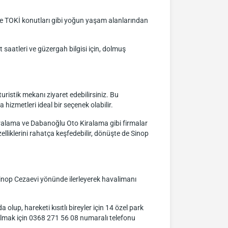
kle TOKİ konutları gibi yoğun yaşam alanlarından
saatleri ve güzergah bilgisi için, dolmuş
uristik mekanı ziyaret edebilirsiniz. Bu
izmetleri ideal bir seçenek olabilir.
iralama ve Dabanoğlu Oto Kiralama gibi firmalar
lliklerini rahatça keşfedebilir, dönüşte de Sinop
Sinop Cezaevi yönünde ilerleyerek havalimanı
lup, hareketi kısıtlı bireyler için 14 özel park
 almak için 0368 271 56 08 numaralı telefonu