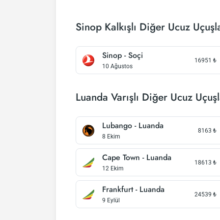
Sinop Kalkışlı Diğer Ucuz Uçuşl
Sinop - Soçi
16951
₺
10 Ağustos
Luanda Varışlı Diğer Ucuz Uçuşl
Lubango - Luanda
8163
₺
8 Ekim
Cape Town - Luanda
18613
₺
12 Ekim
Frankfurt - Luanda
24539
₺
9 Eylül