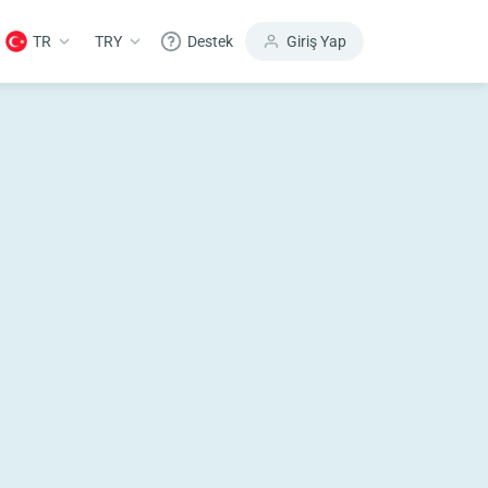
TR
TRY
Destek
Giriş Yap