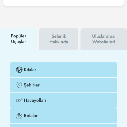
Tezfly haber bültenine üye olabilir veya Tezfly sosyal
medya hesaplarını takip edebilirsiniz. Bu sayede
hem havayolu hem de Tezfly kampanyalarından ilk
siz haberdar olacaksınız. İndirim kuponu kullanarak
Tel Aviv - Selanik uçak biletinizi çok daha ucuza
satın alabilirsiniz.
Popüler
Selanik
Uluslararası
Uçuşlar
Hakkında
Websiteleri
Kıtalar
Şehirler
Havayolları
Rotalar