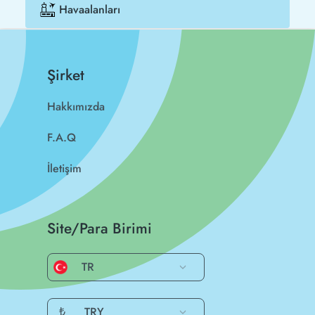
Havaalanları
Şirket
Hakkımızda
F.A.Q
İletişim
Site/Para Birimi
TR
₺
TRY