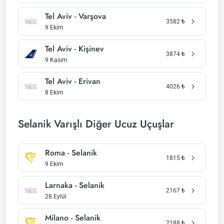
Tel Aviv - Varşova
3582
₺
9 Ekim
Tel Aviv - Kişinev
3874
₺
9 Kasım
Tel Aviv - Erivan
4026
₺
8 Ekim
Selanik Varışlı Diğer Ucuz Uçuşlar
Roma - Selanik
1815
₺
9 Ekim
Larnaka - Selanik
2167
₺
28 Eylül
Milano - Selanik
2188
₺