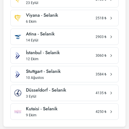
23 Eylül
Viyana - Selanik
2518
₺
6 Ekim
Atina - Selanik
2903
₺
14 Eylül
İstanbul - Selanik
3060
₺
12 Ekim
Stuttgart - Selanik
3584
₺
10 Ağustos
Düsseldorf - Selanik
4135
₺
3 Eylül
Kutaisi - Selanik
4250
₺
9 Ekim