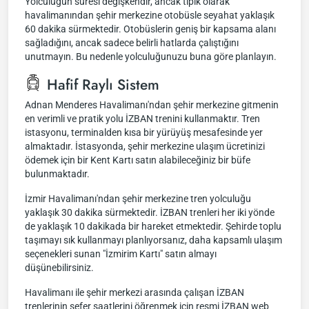
Yolculuğun süresi değişkendir, ancak tipik olarak
havalimanından şehir merkezine otobüsle seyahat yaklaşık
60 dakika sürmektedir. Otobüslerin geniş bir kapsama alanı
sağladığını, ancak sadece belirli hatlarda çalıştığını
unutmayın. Bu nedenle yolculuğunuzu buna göre planlayın.
Hafif Raylı Sistem
Adnan Menderes Havalimanı'ndan şehir merkezine gitmenin
en verimli ve pratik yolu İZBAN trenini kullanmaktır. Tren
istasyonu, terminalden kısa bir yürüyüş mesafesinde yer
almaktadır. İstasyonda, şehir merkezine ulaşım ücretinizi
ödemek için bir Kent Kartı satın alabileceğiniz bir büfe
bulunmaktadır.
İzmir Havalimanı'ndan şehir merkezine tren yolculuğu
yaklaşık 30 dakika sürmektedir. İZBAN trenleri her iki yönde
de yaklaşık 10 dakikada bir hareket etmektedir. Şehirde toplu
taşımayı sık kullanmayı planlıyorsanız, daha kapsamlı ulaşım
seçenekleri sunan "İzmirim Kartı" satın almayı
düşünebilirsiniz.
Havalimanı ile şehir merkezi arasında çalışan İZBAN
trenlerinin sefer saatlerini öğrenmek için resmi İZBAN web