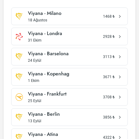
Viyana - Milano
1468
₺
18 Ağustos
Viyana - Londra
2928
₺
31 Ekim
Viyana - Barselona
3113
₺
24 Eylül
Viyana - Kopenhag
3671
₺
1 Ekim
Viyana - Frankfurt
3708
₺
25 Eylül
Viyana - Berlin
3856
₺
13 Eylül
Viyana - Atina
4322
₺