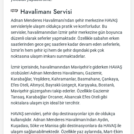
Havalimanı Servisi
Adnan Menderes Havalimanı'ndan şehir merkezine HAVAŞ
servisleriyle ulaşım oldukça pratik ve konforludur. Bu
servisler, havalimanından İzmir şehir merkezine gün boyunca
düzenli olarak seferler yapmaktadır. Özellikle sabahın erken
saatlerinden gece geç saatlere kadar devam eden seferlerle,
İzmir'in hem şehir içi hem de şehir dışındaki pek çok
noktasına ulaşım imkanı sunmaktadırlar.
İzmir içerisinde, havalimanından Mavişehir'e giderken HAVAŞ
otobüsleri Adnan Menderes Havalimanı, Gaziemir,
Karabağlar, Yeşildere, Kahramanlar, Basmahane, Çankaya,
Efes Oteli, Altınyol, Bayraklı üstgeçit, Karşıyaka, Bostanlı,
Mavişehir güzergahını takip ederler. Özellikle Gaziemir
Tansaş, Karabağlar Orcaner, Alsancak Efes Oteli gibi
noktalara ulaşım için ideal bir tercihtir.
HAVAŞ servisleri, şehir dışı destinasyonlar için de oldukça
kullanışlıdır. Adnan Menderes Havalimanı'ndan Aydın,
Kuşadası, Söke ve Manisa gibi destinasyonlara da HAVAŞ ile
ulaşım sağlanabilmektedir. Özellikle yaz aylarında, Mart-Ekim