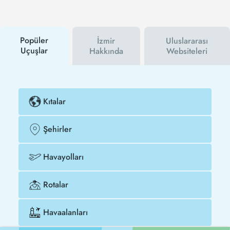
hem havayolu hem de Tezfly kampanyalarından ilk
siz haberdar olacaksınız. İndirim kuponu kullanarak
Viyana - İzmir uçak biletinizi çok daha ucuza satın
alabilirsiniz.
Popüler
İzmir
Uluslararası
Uçuşlar
Hakkında
Websiteleri
Kıtalar
Şehirler
Havayolları
Rotalar
Havaalanları