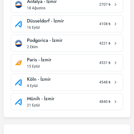
Antalya - İzmir
2707
₺
18 Ağustos
Düsseldorf - İzmir
4108
₺
16 Eylül
Podgorica - İzmir
4221
₺
2 Ekim
Paris - İzmir
4531
₺
15 Eylül
Köln - İzmir
4548
₺
4 Eylül
Münih - İzmir
4840
₺
21 Eylül