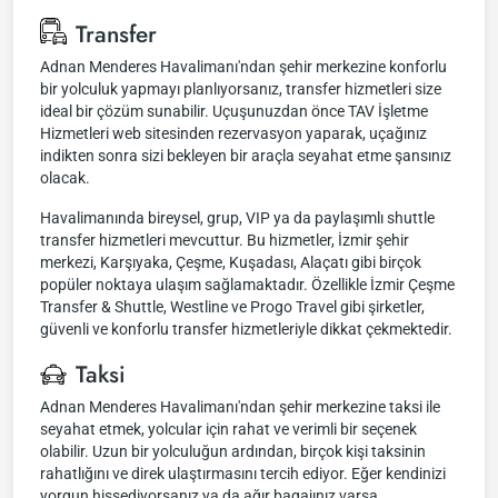
Transfer
Adnan Menderes Havalimanı'ndan şehir merkezine konforlu
bir yolculuk yapmayı planlıyorsanız, transfer hizmetleri size
ideal bir çözüm sunabilir. Uçuşunuzdan önce TAV İşletme
Hizmetleri web sitesinden rezervasyon yaparak, uçağınız
indikten sonra sizi bekleyen bir araçla seyahat etme şansınız
olacak.
Havalimanında bireysel, grup, VIP ya da paylaşımlı shuttle
transfer hizmetleri mevcuttur. Bu hizmetler, İzmir şehir
merkezi, Karşıyaka, Çeşme, Kuşadası, Alaçatı gibi birçok
popüler noktaya ulaşım sağlamaktadır. Özellikle İzmir Çeşme
Transfer & Shuttle, Westline ve Progo Travel gibi şirketler,
güvenli ve konforlu transfer hizmetleriyle dikkat çekmektedir.
Taksi
Adnan Menderes Havalimanı'ndan şehir merkezine taksi ile
seyahat etmek, yolcular için rahat ve verimli bir seçenek
olabilir. Uzun bir yolculuğun ardından, birçok kişi taksinin
rahatlığını ve direk ulaştırmasını tercih ediyor. Eğer kendinizi
yorgun hissediyorsanız ya da ağır bagajınız varsa,