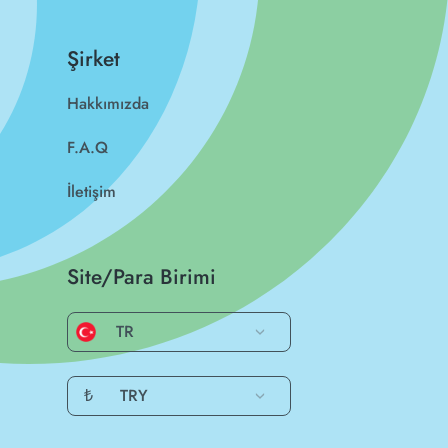
Şirket
Hakkımızda
F.A.Q
İletişim
Site/Para Birimi
TR
₺
TRY