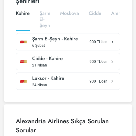
Şehirleri
Kahire
Şarm
Moskova
Cidde
Amman
El-
Şeyh
Şarm El-Şeyh
-
Kahire
900
TL’den
6 Şubat
Cidde
-
Kahire
900
TL’den
21 Nisan
Luksor
-
Kahire
900
TL’den
24 Nisan
Alexandria Airlines
Sıkça Sorulan
Sorular