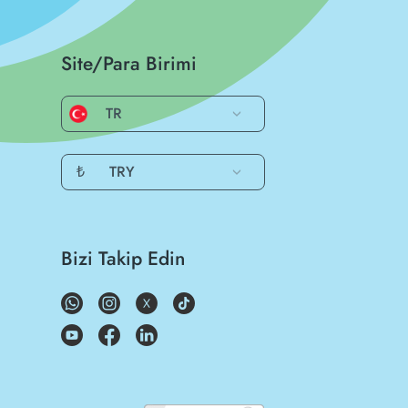
Site/Para Birimi
TR
₺
TRY
Bizi Takip Edin