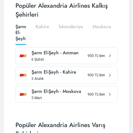
Popüler Alexandria Airlines Kalkış
Şehirleri
Şarm
Kahire
İskenderiye
Moskova
Cidde
El-
Şeyh
Şarm El-Şeyh
-
Amman
900
TL’den
6 Şubat
Şarm El-Şeyh
-
Kahire
900
TL’den
2 Aralık
Şarm El-Şeyh
-
Moskova
900
TL’den
5 Mart
Popüler Alexandria Airlines Varış