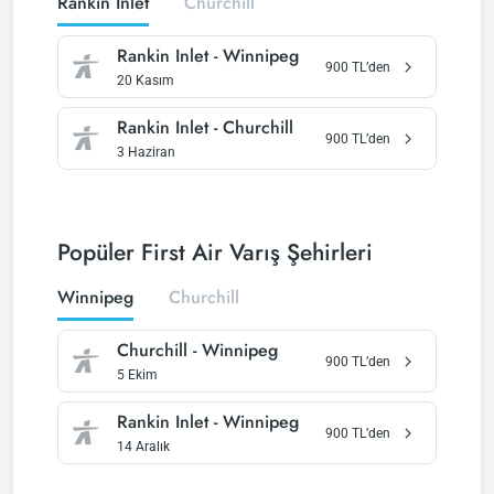
Rankin Inlet
Churchill
Rankin Inlet
-
Winnipeg
900
TL’den
20 Kasım
Rankin Inlet
-
Churchill
900
TL’den
3 Haziran
Popüler First Air Varış Şehirleri
Winnipeg
Churchill
Churchill
-
Winnipeg
900
TL’den
5 Ekim
Rankin Inlet
-
Winnipeg
900
TL’den
14 Aralık