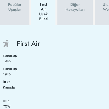
First
Popüler
Diğer
Ulu
Air
Uçuşlar
Havayolları
Web
Uçak
Bileti
First Air
KURULUŞ
1946
KURULUŞ
1946
ÜLKE
Kanada
HUB
YOW