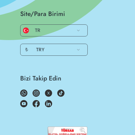
Site/Para Birimi
TR
₺
TRY
Bizi Takip Edin