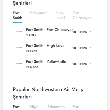
Şehirleri
Fort
Edmonton
High
Fort
Yello
Smith
Level
Chipewyan
Fort Smith
-
Fort Chipewyan
900
TL’den
9 Aralık
Fort Smith
-
High Level
900
TL’den
24 Ocak
Fort Smith
-
Yellowknife
900
TL’den
24 Nisan
Popüler Northwestern Air Varış
Şehirleri
Fort
High
Edmonton
Fort
Yello