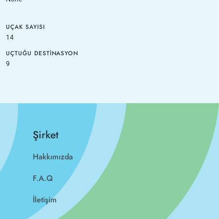
UÇAK SAYISI
14
UÇTUĞU DESTINASYON
9
Şirket
Hakkımızda
F.A.Q
İletişim