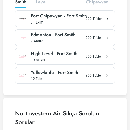
Smith
Level
Chipewyan
Fort Chipewyan
-
Fort Smith
900
TL’den
31 Ekim
Edmonton
-
Fort Smith
900
TL’den
7 Aralık
High Level
-
Fort Smith
900
TL’den
19 Mayıs
Yellowknife
-
Fort Smith
900
TL’den
12 Ekim
Northwestern Air
Sıkça Sorulan
Sorular