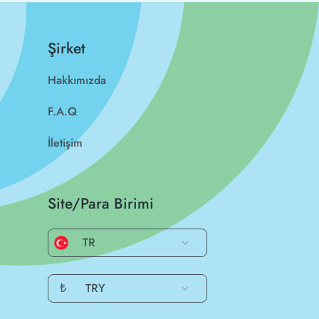
Şirket
Hakkımızda
F.A.Q
İletişim
Site/Para Birimi
TR
₺
TRY