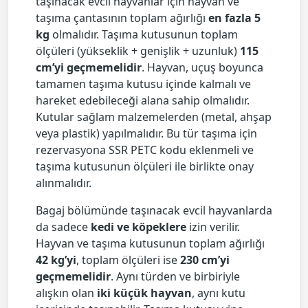
taşınacak evcil hayvanlar için hayvan ve
taşıma çantasının toplam ağırlığı
en fazla 5
kg
olmalıdır. Taşıma kutusunun toplam
ölçüleri (yükseklik + genişlik + uzunluk)
115
cm’yi geçmemelidir
. Hayvan, uçuş boyunca
tamamen taşıma kutusu içinde kalmalı ve
hareket edebileceği alana sahip olmalıdır.
Kutular sağlam malzemelerden (metal, ahşap
veya plastik) yapılmalıdır. Bu tür taşıma için
rezervasyona SSR PETC kodu eklenmeli ve
taşıma kutusunun ölçüleri ile birlikte onay
alınmalıdır.
Bagaj bölümünde taşınacak evcil hayvanlarda
da sadece
kedi ve köpeklere
izin verilir.
Hayvan ve taşıma kutusunun toplam ağırlığı
42 kg’yi
, toplam ölçüleri ise
230 cm’yi
geçmemelidir
. Aynı türden ve birbiriyle
alışkın olan
iki küçük hayvan
, aynı kutu