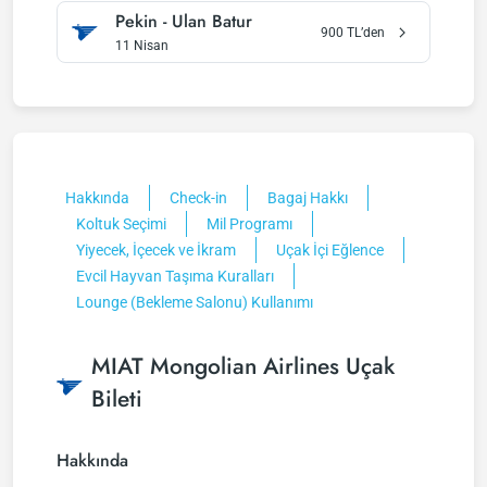
Pekin
-
Ulan Batur
900
TL’den
11 Nisan
Hakkında
Check-in
Bagaj Hakkı
Koltuk Seçimi
Mil Programı
Yiyecek, İçecek ve İkram
Uçak İçi Eğlence
Evcil Hayvan Taşıma Kuralları
Lounge (Bekleme Salonu) Kullanımı
MIAT Mongolian Airlines Uçak
Bileti
Hakkında