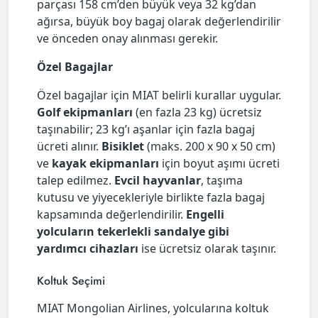
parçası 158 cm’den büyük veya 32 kg’dan
ağırsa, büyük boy bagaj olarak değerlendirilir
ve önceden onay alınması gerekir.
Özel Bagajlar
Özel bagajlar için MIAT belirli kurallar uygular.
Golf ekipmanları
(en fazla 23 kg) ücretsiz
taşınabilir; 23 kg’ı aşanlar için fazla bagaj
ücreti alınır.
Bisiklet
(maks. 200 x 90 x 50 cm)
ve
kayak ekipmanları
için boyut aşımı ücreti
talep edilmez.
Evcil hayvanlar
, taşıma
kutusu ve yiyecekleriyle birlikte fazla bagaj
kapsamında değerlendirilir.
Engelli
yolcuların tekerlekli sandalye gibi
yardımcı cihazları
ise ücretsiz olarak taşınır.
Koltuk Seçimi
MIAT Mongolian Airlines, yolcularına koltuk