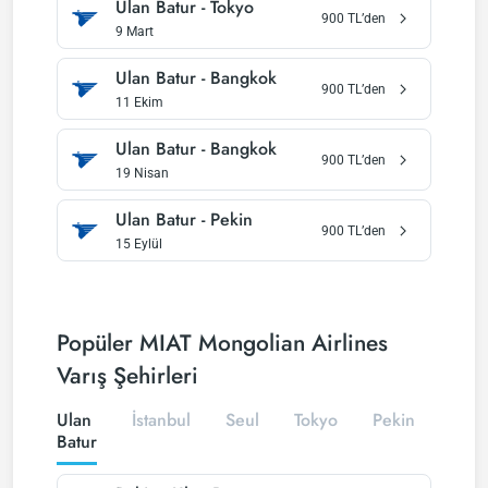
Ulan Batur
-
Tokyo
900
TL’den
9 Mart
Ulan Batur
-
Bangkok
900
TL’den
11 Ekim
Ulan Batur
-
Bangkok
900
TL’den
19 Nisan
Ulan Batur
-
Pekin
900
TL’den
15 Eylül
Popüler MIAT Mongolian Airlines
Varış Şehirleri
Ulan
İstanbul
Seul
Tokyo
Pekin
Batur