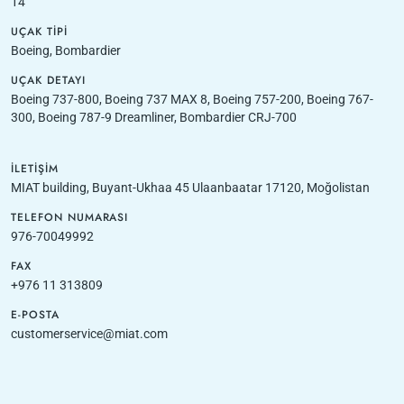
14
UÇAK TIPI
Boeing, Bombardier
UÇAK DETAYI
Boeing 737-800, Boeing 737 MAX 8, Boeing 757-200, Boeing 767-
300, Boeing 787-9 Dreamliner, Bombardier CRJ-700
İLETIŞIM
MIAT building, Buyant-Ukhaa 45 Ulaanbaatar 17120, Moğolistan
TELEFON NUMARASI
976-70049992
FAX
+976 11 313809
E-POSTA
customerservice@miat.com