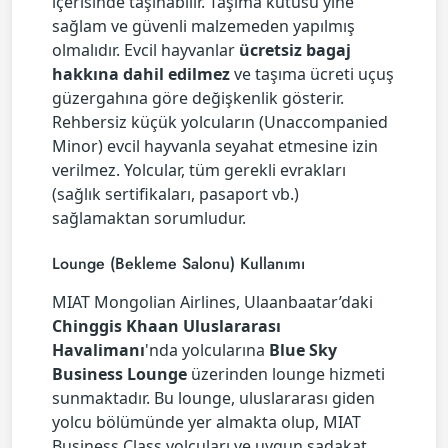
içerisinde taşınabilir. Taşıma kutusu yine
sağlam ve güvenli malzemeden yapılmış
olmalıdır. Evcil hayvanlar
ücretsiz bagaj
hakkına dahil edilmez
ve taşıma ücreti uçuş
güzergahına göre değişkenlik gösterir.
Rehbersiz küçük yolcuların (Unaccompanied
Minor) evcil hayvanla seyahat etmesine izin
verilmez. Yolcular, tüm gerekli evrakları
(sağlık sertifikaları, pasaport vb.)
sağlamaktan sorumludur.
Lounge (Bekleme Salonu) Kullanımı
MIAT Mongolian Airlines, Ulaanbaatar’daki
Chinggis Khaan Uluslararası
Havalimanı
'nda yolcularına
Blue Sky
Business Lounge
üzerinden lounge hizmeti
sunmaktadır. Bu lounge, uluslararası giden
yolcu bölümünde yer almakta olup, MIAT
Business Class yolcuları ve uygun sadakat