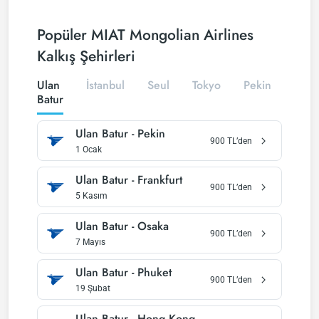
Popüler MIAT Mongolian Airlines
Kalkış Şehirleri
Ulan
İstanbul
Seul
Tokyo
Pekin
Batur
Ulan Batur
-
Pekin
900
TL’den
1 Ocak
Ulan Batur
-
Frankfurt
900
TL’den
5 Kasım
Ulan Batur
-
Osaka
900
TL’den
7 Mayıs
Ulan Batur
-
Phuket
900
TL’den
19 Şubat
Ulan Batur
-
Hong Kong