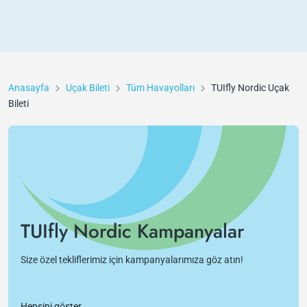
Anasayfa
Uçak Bileti
Tüm Havayolları
TUIfly Nordic
Uçak
Bileti
TUIfly Nordic Kampanyalar
Size özel tekliflerimiz için kampanyalarımıza göz atın!
Hepsini göster