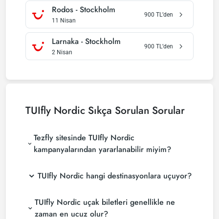
Rodos
-
Stockholm
900
TL’den
11 Nisan
Larnaka
-
Stockholm
900
TL’den
2 Nisan
TUIfly Nordic
Sıkça Sorulan Sorular
Tezfly sitesinde TUIfly Nordic
kampanyalarından yararlanabilir miyim?
TUIfly Nordic hangi destinasyonlara uçuyor?
TUIfly Nordic uçak biletleri genellikle ne
zaman en ucuz olur?