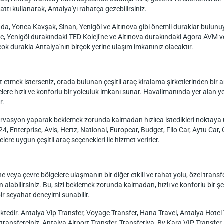
ttı kullanarak, Antalya'yı rahatça gezebilirsiniz.
nda, Yonca Kavşak, Sinan, Yenigöl ve Altınova gibi önemli duraklar bulu
ne, Yenigöl durakındaki TED Koleji'ne ve Altınova durakındaki Agora AVM ve I
çok durakla Antalya'nın birçok yerine ulaşım imkanınız olacaktır.
tmek isterseniz, orada bulunan çeşitli araç kiralama şirketlerinden bir ar
re hızlı ve konforlu bir yolculuk imkanı sunar. Havalimanında yer alan ye
r.
ervasyon yaparak beklemek zorunda kalmadan hızlıca istedikleri noktaya u
4, Enterprise, Avis, Hertz, National, Europcar, Budget, Filo Car, Aytu Car,
lere uygun çeşitli araç seçenekleri ile hizmet verirler.
eya çevre bölgelere ulaşmanın bir diğer etkili ve rahat yolu, özel transfe
 alabilirsiniz. Bu, sizi beklemek zorunda kalmadan, hızlı ve konforlu bir ş
bir seyahat deneyimi sunabilir.
ktedir. Antalya Vip Transfer, Voyage Transfer, Hana Travel, Antalya Hotel 
r, transferciniz, Antalya Airport Transfer, Transferiya, By Kara VIP Transfe