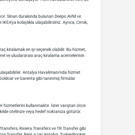
nuyor. Sinan durakında bulunan Deepo AVM ve
KEA'ya kolaylıkla ulaşabilirsiniz. Ayrıca, Cırnık,
aç kiralamak en iyi seçenek olabilir. Bu hizmet,
rel ve uluslararası araç kiralama acentelerinin
laşabilirler. Antalya Havalimanı'nda hizmet
 Goldcar ve Garenta gibi tanınmış firmalar
r hizmetlerini kullanmaktır. İster varıştan önce
ekilde otelinize veya hedef noktanıza götürür.
Transfers, Riviera Transfers ve TR Transfer gibi
r, Ice Transfer, Rent a car Antalya, TurkeyBooker