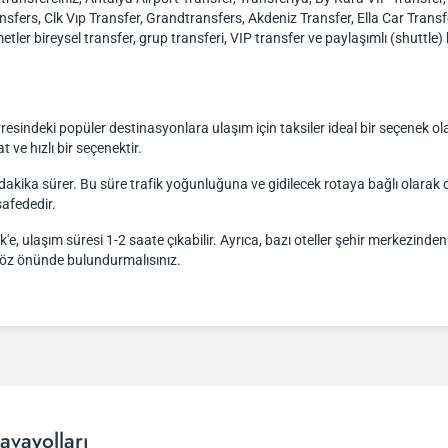
nsfers, Clk Vıp Transfer, Grandtransfers, Akdeniz Transfer, Ella Car Trans
tler bireysel transfer, grup transferi, VIP transfer ve paylaşımlı (shuttle) h
indeki popüler destinasyonlara ulaşım için taksiler ideal bir seçenek olabil
t ve hızlı bir seçenektir.
dakika sürer. Bu süre trafik yoğunluğuna ve gidilecek rotaya bağlı olarak değ
afededir.
e, ulaşım süresi 1-2 saate çıkabilir. Ayrıca, bazı oteller şehir merkezinden 
göz önünde bulundurmalısınız.
avayolları