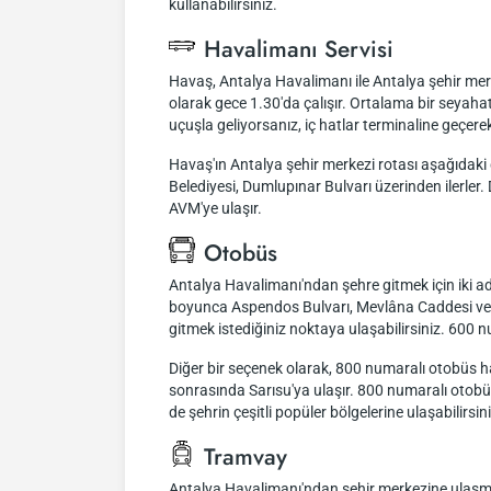
kullanabilirsiniz.
Havalimanı Servisi
Havaş, Antalya Havalimanı ile Antalya şehir mer
olarak gece 1.30'da çalışır. Ortalama bir seyahat 
uçuşla geliyorsanız, iç hatlar terminaline geçer
Havaş'ın Antalya şehir merkezi rotası aşağıdaki 
Belediyesi, Dumlupınar Bulvarı üzerinden ilerle
AVM'ye ulaşır.
Otobüs
Antalya Havalimanı'ndan şehre gitmek için iki ad
boyunca Aspendos Bulvarı, Mevlâna Caddesi ve Yüz
gitmek istediğiniz noktaya ulaşabilirsiniz. 600 n
Diğer bir seçenek olarak, 800 numaralı otobüs hat
sonrasında Sarısu'ya ulaşır. 800 numaralı otobüs
de şehrin çeşitli popüler bölgelerine ulaşabilirsini
Tramvay
Antalya Havalimanı'ndan şehir merkezine ulaşm