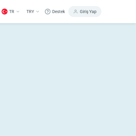
TR
TRY
Destek
Giriş Yap