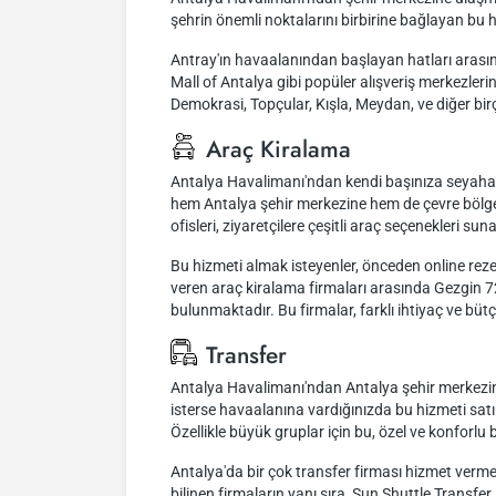
şehrin önemli noktalarını birbirine bağlayan bu ha
Antray'ın havaalanından başlayan hatları arası
Mall of Antalya gibi popüler alışveriş merkezleri
Demokrasi, Topçular, Kışla, Meydan, ve diğer bir
Araç Kiralama
Antalya Havalimanı'ndan kendi başınıza seyahat e
hem Antalya şehir merkezine hem de çevre bölgele
ofisleri, ziyaretçilere çeşitli araç seçenekleri suna
Bu hizmeti almak isteyenler, önceden online rez
veren araç kiralama firmaları arasında Gezgin 72
bulunmaktadır. Bu firmalar, farklı ihtiyaç ve bütçe
Transfer
Antalya Havalimanı'ndan Antalya şehir merkezine v
isterse havaalanına vardığınızda bu hizmeti satın
Özellikle büyük gruplar için bu, özel ve konforlu 
Antalya'da bir çok transfer firması hizmet verme
bilinen firmaların yanı sıra, Sun Shuttle Transfe