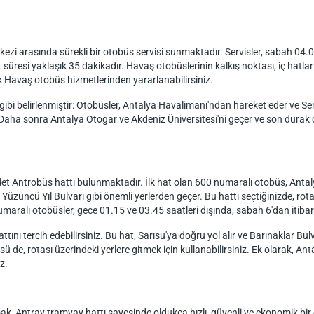
kezi arasında sürekli bir otobüs servisi sunmaktadır. Servisler, sabah 04.
süresi yaklaşık 35 dakikadır. Havaş otobüslerinin kalkış noktası, iç hatlar y
ek Havaş otobüs hizmetlerinden yararlanabilirsiniz.
gibi belirlenmiştir: Otobüsler, Antalya Havalimanı'ndan hareket eder ve Se
r. Daha sonra Antalya Otogar ve Akdeniz Üniversitesi'ni geçer ve son durak
et Antrobüs hattı bulunmaktadır. İlk hat olan 600 numaralı otobüs, Antaly
üncü Yıl Bulvarı gibi önemli yerlerden geçer. Bu hattı seçtiğinizde, rotan
umaralı otobüsler, gece 01.15 ve 03.45 saatleri dışında, sabah 6'dan itibar
tını tercih edebilirsiniz. Bu hat, Sarısu'ya doğru yol alır ve Barınaklar B
ü de, rotası üzerindeki yerlere gitmek için kullanabilirsiniz. Ek olarak, A
z.
ak, Antray tramvay hattı sayesinde oldukça hızlı, güvenli ve ekonomik b