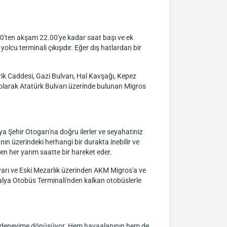
00'ten akşam 22.00'ye kadar saat başı ve ek
olcu terminali çıkışıdır. Eğer dış hatlardan bir
rik Caddesi, Gazi Bulvarı, Hal Kavşağı, Kepez
 olarak Atatürk Bulvarı üzerinde bulunan Migros
a Şehir Otogarı'na doğru ilerler ve seyahatiniz
ın üzerindeki herhangi bir durakta inebilir ve
en her yarım saatte bir hareket eder.
ulvarı ve Eski Mezarlık üzerinden AKM Migros'a ve
ntalya Otobüs Terminali'nden kalkan otobüslerle
ir deneyime dönüşüyor. Hem havaalanının hem de