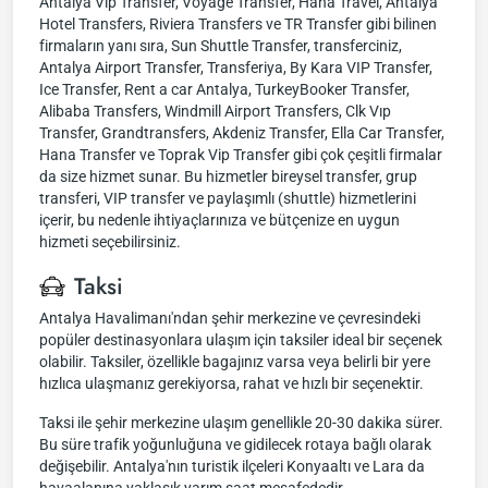
Antalya Vip Transfer, Voyage Transfer, Hana Travel, Antalya
Hotel Transfers, Riviera Transfers ve TR Transfer gibi bilinen
firmaların yanı sıra, Sun Shuttle Transfer, transferciniz,
Antalya Airport Transfer, Transferiya, By Kara VIP Transfer,
Ice Transfer, Rent a car Antalya, TurkeyBooker Transfer,
Alibaba Transfers, Windmill Airport Transfers, Clk Vıp
Transfer, Grandtransfers, Akdeniz Transfer, Ella Car Transfer,
Hana Transfer ve Toprak Vip Transfer gibi çok çeşitli firmalar
da size hizmet sunar. Bu hizmetler bireysel transfer, grup
transferi, VIP transfer ve paylaşımlı (shuttle) hizmetlerini
içerir, bu nedenle ihtiyaçlarınıza ve bütçenize en uygun
hizmeti seçebilirsiniz.
Taksi
Antalya Havalimanı'ndan şehir merkezine ve çevresindeki
popüler destinasyonlara ulaşım için taksiler ideal bir seçenek
olabilir. Taksiler, özellikle bagajınız varsa veya belirli bir yere
hızlıca ulaşmanız gerekiyorsa, rahat ve hızlı bir seçenektir.
Taksi ile şehir merkezine ulaşım genellikle 20-30 dakika sürer.
Bu süre trafik yoğunluğuna ve gidilecek rotaya bağlı olarak
değişebilir. Antalya'nın turistik ilçeleri Konyaaltı ve Lara da