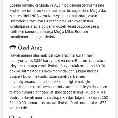
Ege'nin büyüleyici Muğla ve Aydın bölgelerini derinlemesine
keşfetmek için araç kiralamak ideal bir seçenektir. Muğla'da,
Menteşe'deki NGS veya Kuzeyy gibi firmalardan; Aydın'da,
Didim'deki Kiraz veya Es-es'ten araç kiralayabilirsiniz.
Kiraladığınız araçla bölgenin güzelliklerini özgürce gezip,
tatilinizin sonunda rahatça Muğla Milas-Bodrum
Havalimanı'na ulaşabilirsiniz.
Özel Araç
Havalimanına ulaşmak için özel aracınızı kullanmayı
planlıyorsanız, D330 karayolu üzerinden Bodrum tabelalarını
izleyerek rahatça varabilirsiniz. Bu yolculuk ortalama 60-70
dakika sürmektedir. Havalimanında, geniş kapasiteli bir
otopark bulunmaktadır. Uzun süreli park etmeyi
düşünüyorsanız, ücretler hakkında bilgi almak için
havalimanının resmi web sitesini ziyaret edebilir ya da verilen
telefon numaralarından iletişime geçebilirsiniz. Muğla Milas-
Bodrum Havalimanı'ndan otoparkla ilgili bilgi almak için 0252
511 10 00 numarasını arayabilirsiniz. Dahili numaralar 1575
ve 1571'dir.