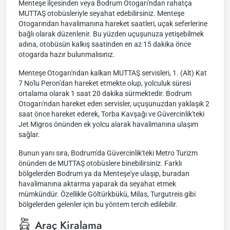
Menteşe ilçesinden veya Bodrum Otogarı'ndan rahatça
MUTTAŞ otobüsleriyle seyahat edebilirsiniz. Menteşe
Otogarından havalimanına hareket saatleri, uçak seferlerine
bağlı olarak düzenlenir. Bu yüzden uçuşunuza yetişebilmek
adına, otobüsün kalkış saatinden en az 15 dakika önce
otogarda hazır bulunmalısınız.
Menteşe Otogarı'ndan kalkan MUTTAŞ servisleri, 1. (Alt) Kat
7 No'lu Peron'dan hareket etmekte olup, yolculuk süresi
ortalama olarak 1 saat 20 dakika sürmektedir. Bodrum
Otogarı'ndan hareket eden servisler, uçuşunuzdan yaklaşık 2
saat önce hareket ederek, Torba Kavşağı ve Güvercinlik'teki
Jet Migros önünden ek yolcu alarak havalimanına ulaşım
sağlar.
Bunun yanı sıra, Bodrum'da Güvercinlik'teki Metro Turizm
önünden de MUTTAŞ otobüslere binebilirsiniz. Farklı
bölgelerden Bodrum ya da Menteşe'ye ulaşıp, buradan
havalimanına aktarma yaparak da seyahat etmek
mümkündür. Özellikle Göltürkbükü, Milas, Turgutreis gibi
bölgelerden gelenler için bu yöntem tercih edilebilir.
Araç Kiralama