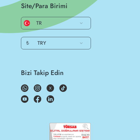
Site/Para Birimi
TR
₺
TRY
Bizi Takip Edin