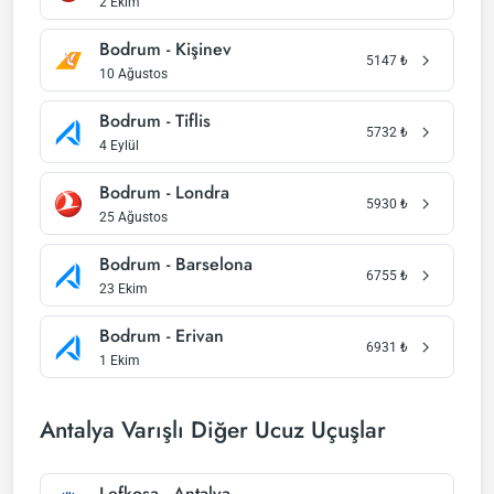
2 Ekim
Bodrum - Kişinev
5147
₺
10 Ağustos
Bodrum - Tiflis
5732
₺
4 Eylül
Bodrum - Londra
5930
₺
25 Ağustos
Bodrum - Barselona
6755
₺
23 Ekim
Bodrum - Erivan
6931
₺
1 Ekim
Antalya Varışlı Diğer Ucuz Uçuşlar
Lefkoşa - Antalya