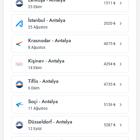
1511
₺
25 Ekim
İstanbul - Antalya
2020
₺
25 Ağustos
Krasnodar - Antalya
4075
₺
8 Ağustos
Kişinev - Antalya
4294
₺
14 Ekim
Tiflis - Antalya
4735
₺
6 Ekim
Soçi - Antalya
5126
₺
11 Ağustos
Düsseldorf - Antalya
5287
₺
12 Eylül