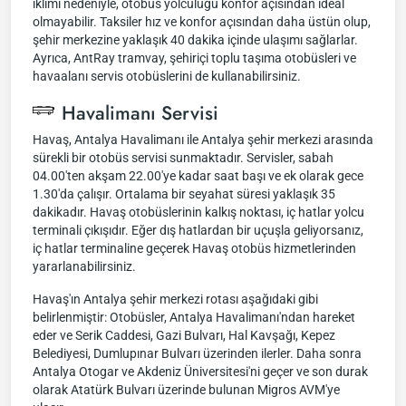
iklimi nedeniyle, otobüs yolculuğu konfor açısından ideal
olmayabilir. Taksiler hız ve konfor açısından daha üstün olup,
şehir merkezine yaklaşık 40 dakika içinde ulaşımı sağlarlar.
Ayrıca, AntRay tramvay, şehiriçi toplu taşıma otobüsleri ve
havaalanı servis otobüslerini de kullanabilirsiniz.
Havalimanı Servisi
Havaş, Antalya Havalimanı ile Antalya şehir merkezi arasında
sürekli bir otobüs servisi sunmaktadır. Servisler, sabah
04.00'ten akşam 22.00'ye kadar saat başı ve ek olarak gece
1.30'da çalışır. Ortalama bir seyahat süresi yaklaşık 35
dakikadır. Havaş otobüslerinin kalkış noktası, iç hatlar yolcu
terminali çıkışıdır. Eğer dış hatlardan bir uçuşla geliyorsanız,
iç hatlar terminaline geçerek Havaş otobüs hizmetlerinden
yararlanabilirsiniz.
Havaş'ın Antalya şehir merkezi rotası aşağıdaki gibi
belirlenmiştir: Otobüsler, Antalya Havalimanı'ndan hareket
eder ve Serik Caddesi, Gazi Bulvarı, Hal Kavşağı, Kepez
Belediyesi, Dumlupınar Bulvarı üzerinden ilerler. Daha sonra
Antalya Otogar ve Akdeniz Üniversitesi'ni geçer ve son durak
olarak Atatürk Bulvarı üzerinde bulunan Migros AVM'ye