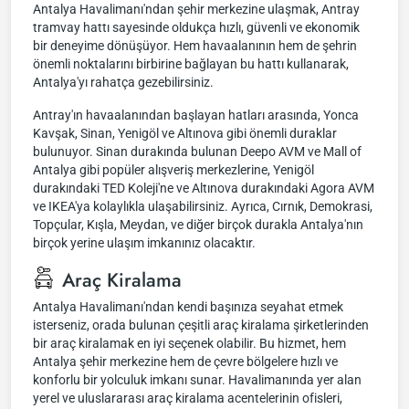
Antalya Havalimanı'ndan şehir merkezine ulaşmak, Antray
tramvay hattı sayesinde oldukça hızlı, güvenli ve ekonomik
bir deneyime dönüşüyor. Hem havaalanının hem de şehrin
önemli noktalarını birbirine bağlayan bu hattı kullanarak,
Antalya'yı rahatça gezebilirsiniz.
Antray'ın havaalanından başlayan hatları arasında, Yonca
Kavşak, Sinan, Yenigöl ve Altınova gibi önemli duraklar
bulunuyor. Sinan durakında bulunan Deepo AVM ve Mall of
Antalya gibi popüler alışveriş merkezlerine, Yenigöl
durakındaki TED Koleji'ne ve Altınova durakındaki Agora AVM
ve IKEA'ya kolaylıkla ulaşabilirsiniz. Ayrıca, Cırnık, Demokrasi,
Topçular, Kışla, Meydan, ve diğer birçok durakla Antalya'nın
birçok yerine ulaşım imkanınız olacaktır.
Araç Kiralama
Antalya Havalimanı'ndan kendi başınıza seyahat etmek
isterseniz, orada bulunan çeşitli araç kiralama şirketlerinden
bir araç kiralamak en iyi seçenek olabilir. Bu hizmet, hem
Antalya şehir merkezine hem de çevre bölgelere hızlı ve
konforlu bir yolculuk imkanı sunar. Havalimanında yer alan
yerel ve uluslararası araç kiralama acentelerinin ofisleri,