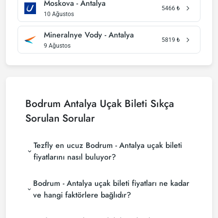
Moskova - Antalya
5466
₺
10 Ağustos
Mineralnye Vody - Antalya
5819
₺
9 Ağustos
Bodrum Antalya Uçak Bileti Sıkça
Sorulan Sorular
Tezfly en ucuz Bodrum - Antalya uçak bileti
fiyatlarını nasıl buluyor?
Tezfly, en ucuz Bodrum - Antalya uçak bileti
Bodrum - Antalya uçak bileti fiyatları ne kadar
fiyatlarını bulmak için tur operatörleri, büyük
rezervasyon siteleri (konsolidatörler) ve yüzlerce
ve hangi faktörlere bağlıdır?
havayolu sitesini aramaktadır. Tezfly sitesinde
Bodrum - Antalya uçak bileti fiyatları, havayolu
yapacağın tek bir aramada ile birçok tedarikçiyi