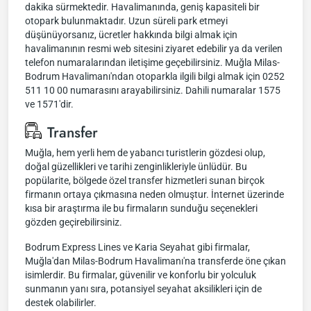
dakika sürmektedir. Havalimanında, geniş kapasiteli bir
otopark bulunmaktadır. Uzun süreli park etmeyi
düşünüyorsanız, ücretler hakkında bilgi almak için
havalimanının resmi web sitesini ziyaret edebilir ya da verilen
telefon numaralarından iletişime geçebilirsiniz. Muğla Milas-
Bodrum Havalimanı'ndan otoparkla ilgili bilgi almak için 0252
511 10 00 numarasını arayabilirsiniz. Dahili numaralar 1575
ve 1571'dir.
Transfer
Muğla, hem yerli hem de yabancı turistlerin gözdesi olup,
doğal güzellikleri ve tarihi zenginlikleriyle ünlüdür. Bu
popülarite, bölgede özel transfer hizmetleri sunan birçok
firmanın ortaya çıkmasına neden olmuştur. İnternet üzerinde
kısa bir araştırma ile bu firmaların sunduğu seçenekleri
gözden geçirebilirsiniz.
Bodrum Express Lines ve Karia Seyahat gibi firmalar,
Muğla'dan Milas-Bodrum Havalimanı'na transferde öne çıkan
isimlerdir. Bu firmalar, güvenilir ve konforlu bir yolculuk
sunmanın yanı sıra, potansiyel seyahat aksilikleri için de
destek olabilirler.