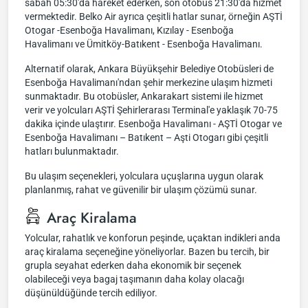
sabah 05:30'da hareket ederken, son otobüs 21:30'da hizmet
vermektedir. Belko Air ayrıca çeşitli hatlar sunar, örneğin AŞTİ
Otogar -Esenboğa Havalimanı, Kızılay - Esenboğa
Havalimanı ve Ümitköy-Batıkent - Esenboğa Havalimanı.
Alternatif olarak, Ankara Büyükşehir Belediye Otobüsleri de
Esenboğa Havalimanı'ndan şehir merkezine ulaşım hizmeti
sunmaktadır. Bu otobüsler, Ankarakart sistemi ile hizmet
verir ve yolcuları AŞTİ Şehirlerarası Terminal'e yaklaşık 70-75
dakika içinde ulaştırır. Esenboğa Havalimanı - AŞTİ Otogar ve
Esenboğa Havalimanı – Batıkent – Aşti Otogarı gibi çeşitli
hatları bulunmaktadır.
Bu ulaşım seçenekleri, yolculara uçuşlarına uygun olarak
planlanmış, rahat ve güvenilir bir ulaşım çözümü sunar.
Araç Kiralama
Yolcular, rahatlık ve konforun peşinde, uçaktan indikleri anda
araç kiralama seçeneğine yöneliyorlar. Bazen bu tercih, bir
grupla seyahat ederken daha ekonomik bir seçenek
olabileceği veya bagaj taşımanın daha kolay olacağı
düşünüldüğünde tercih ediliyor.