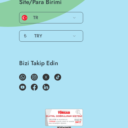
Site/Para Birimi
TR
₺
TRY
Bizi Takip Edin