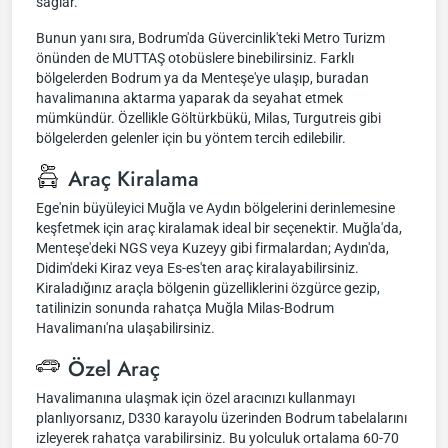
sağlar.
Bunun yanı sıra, Bodrum'da Güvercinlik'teki Metro Turizm
önünden de MUTTAŞ otobüslere binebilirsiniz. Farklı
bölgelerden Bodrum ya da Menteşe'ye ulaşıp, buradan
havalimanına aktarma yaparak da seyahat etmek
mümkündür. Özellikle Göltürkbükü, Milas, Turgutreis gibi
bölgelerden gelenler için bu yöntem tercih edilebilir.
Araç Kiralama
Ege'nin büyüleyici Muğla ve Aydın bölgelerini derinlemesine
keşfetmek için araç kiralamak ideal bir seçenektir. Muğla'da,
Menteşe'deki NGS veya Kuzeyy gibi firmalardan; Aydın'da,
Didim'deki Kiraz veya Es-es'ten araç kiralayabilirsiniz.
Kiraladığınız araçla bölgenin güzelliklerini özgürce gezip,
tatilinizin sonunda rahatça Muğla Milas-Bodrum
Havalimanı'na ulaşabilirsiniz.
Özel Araç
Havalimanına ulaşmak için özel aracınızı kullanmayı
planlıyorsanız, D330 karayolu üzerinden Bodrum tabelalarını
izleyerek rahatça varabilirsiniz. Bu yolculuk ortalama 60-70