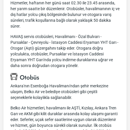
Hizmetler, haftanın her günü saat 02.30 ile 23.45 arasında,
her yarım saatte bir düzenlenir. Otobüsler, havalimanının iç ve
dış hatlar yolcu çıkış bölgesinde bulunur ve otogara varış
süreleri, trafik koşullarına bağlı olarak yaklaşık 50 dakika
sürer.
HAVAŞ servis otobüsleri, Havalimanı - Özal Bulvarı -
Pursaklar - Çevreyolu - İstasyon Caddesi Eryaman YHT Garı -
Otogar (Aşti) güzergahını takip eder. Otogara doğru
yolculukta, otobüsler, Pursaklar ve İstasyon Caddesi
Eryaman YHT Garı'nda yolcu indirme duraklarına uğrar ve
daha sonra doğrudan otogara yönelir.
Otobüs
Ankara'nın Esenboğa Havalimanı'ndan şehir merkezine
ulaşım, Belko Air ve belediye otobüsleri gibi çeşitli
seçeneklerle kolaylıkla sağlanabilir.
Belko Air hizmetleri, havalimanı ile AŞTİ, Kızılay, Ankara Tren
Garı ve AKM gibi kilit duraklar arasında kolay ulaşımı garanti
eder. Seferler, uçak sefer saatlerine uygun olarak düzenlenir
ve hizmet, gün boyunca sürekli olarak sunulur. İlk otobüs