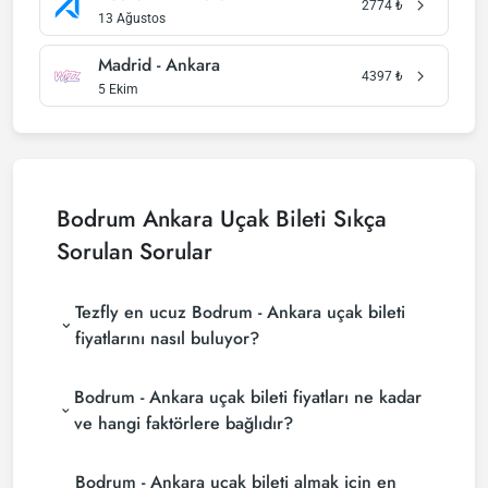
2774
₺
13 Ağustos
Madrid - Ankara
4397
₺
5 Ekim
Bodrum Ankara Uçak Bileti Sıkça
Sorulan Sorular
Tezfly en ucuz Bodrum - Ankara uçak bileti
fiyatlarını nasıl buluyor?
Tezfly, en ucuz Bodrum - Ankara uçak bileti
Bodrum - Ankara uçak bileti fiyatları ne kadar
fiyatlarını bulmak için tur operatörleri, büyük
rezervasyon siteleri (konsolidatörler) ve yüzlerce
ve hangi faktörlere bağlıdır?
havayolu sitesini aramaktadır. Tezfly sitesinde
Bodrum - Ankara uçak bileti fiyatları, havayolu
yapacağın tek bir aramada ile birçok tedarikçiyi
Bodrum - Ankara uçak bileti almak için en
şirketine, seyahat tarihlerinize, bilet sınıfınıza ve
arayarak ucuz Bodrum - Ankara uçak biletlerini