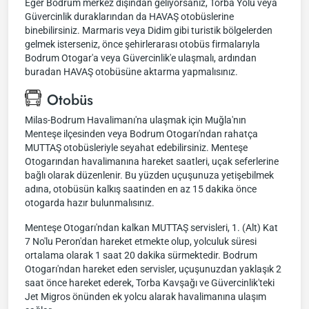
Eğer Bodrum merkez dışından geliyorsanız, Torba Yolu veya
Güvercinlik duraklarından da HAVAŞ otobüslerine
binebilirsiniz. Marmaris veya Didim gibi turistik bölgelerden
gelmek isterseniz, önce şehirlerarası otobüs firmalarıyla
Bodrum Otogar'a veya Güvercinlik'e ulaşmalı, ardından
buradan HAVAŞ otobüsüne aktarma yapmalısınız.
Otobüs
Milas-Bodrum Havalimanı'na ulaşmak için Muğla'nın
Menteşe ilçesinden veya Bodrum Otogarı'ndan rahatça
MUTTAŞ otobüsleriyle seyahat edebilirsiniz. Menteşe
Otogarından havalimanına hareket saatleri, uçak seferlerine
bağlı olarak düzenlenir. Bu yüzden uçuşunuza yetişebilmek
adına, otobüsün kalkış saatinden en az 15 dakika önce
otogarda hazır bulunmalısınız.
Menteşe Otogarı'ndan kalkan MUTTAŞ servisleri, 1. (Alt) Kat
7 No'lu Peron'dan hareket etmekte olup, yolculuk süresi
ortalama olarak 1 saat 20 dakika sürmektedir. Bodrum
Otogarı'ndan hareket eden servisler, uçuşunuzdan yaklaşık 2
saat önce hareket ederek, Torba Kavşağı ve Güvercinlik'teki
Jet Migros önünden ek yolcu alarak havalimanına ulaşım