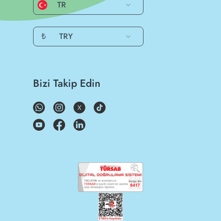
TR
₺
TRY
Bizi Takip Edin