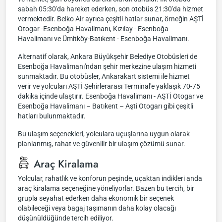
sabah 05:30'da hareket ederken, son otobüs 21:30'da hizmet
vermektedir. Belko Air ayrıca çeşitli hatlar sunar, örneğin AŞTİ
Otogar -Esenboğa Havalimanı, Kızılay - Esenboğa
Havalimanı ve Ümitköy-Batıkent - Esenboğa Havalimanı.
Alternatif olarak, Ankara Büyükşehir Belediye Otobüsleri de
Esenboğa Havalimanı'ndan şehir merkezine ulaşım hizmeti
sunmaktadır. Bu otobüsler, Ankarakart sistemi ile hizmet
verir ve yolcuları AŞTİ Şehirlerarası Terminal'e yaklaşık 70-75
dakika içinde ulaştırır. Esenboğa Havalimanı - AŞTİ Otogar ve
Esenboğa Havalimanı – Batıkent – Aşti Otogarı gibi çeşitli
hatları bulunmaktadır.
Bu ulaşım seçenekleri, yolculara uçuşlarına uygun olarak
planlanmış, rahat ve güvenilir bir ulaşım çözümü sunar.
Araç Kiralama
Yolcular, rahatlık ve konforun peşinde, uçaktan indikleri anda
araç kiralama seçeneğine yöneliyorlar. Bazen bu tercih, bir
grupla seyahat ederken daha ekonomik bir seçenek
olabileceği veya bagaj taşımanın daha kolay olacağı
düşünüldüğünde tercih ediliyor.