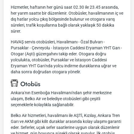
Hizmetler, haftanın her günü saat 02.30 ile 23.45 arasında,
her yarım saatte bir düzenlenir. Otobüsler, havalimanının iç ve
dış hatlar yolcu çıkış bölgesinde bulunur ve otogara varış
süreleri, trafik koşullarına bağlı olarak yaklaşık 50 dakika
sürer.
HAVAŞ servis otobüsleri, Havalimanı - Özal Bulvarı -
Pursaklar - Çevreyolu - İstasyon Caddesi Eryaman YHT Garı -
Otogar (Aşti) güzergahını takip eder. Otogara doğru
yolculukta, otobüsler, Pursaklar ve İstasyon Caddesi
Eryaman YHT Garı'nda yolcu indirme duraklarına uğrar ve
daha sonra doğrudan otogara yönelir.
Otobüs
Ankara'nın Esenboğa Havalimanı'ndan şehir merkezine
ulaşım, Belko Air ve belediye otobüsleri gibi çeşitli
seçeneklerle kolaylıkla sağlanabilir.
Belko Air hizmetleri, havalimanı ile AŞTİ, Kızılay, Ankara Tren
Garı ve AKM gibi kilit duraklar arasında kolay ulaşımı garanti
eder. Seferler, uçak sefer saatlerine uygun olarak düzenlenir
ve hizmet, gün boyunca sürekli olarak sunulur. İlk otobüs