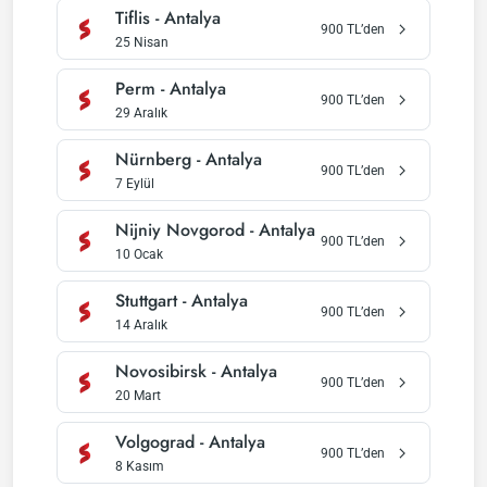
Tiflis
-
Antalya
900
TL’den
25 Nisan
Perm
-
Antalya
900
TL’den
29 Aralık
Nürnberg
-
Antalya
900
TL’den
7 Eylül
Nijniy Novgorod
-
Antalya
900
TL’den
10 Ocak
Stuttgart
-
Antalya
900
TL’den
14 Aralık
Novosibirsk
-
Antalya
900
TL’den
20 Mart
Volgograd
-
Antalya
900
TL’den
8 Kasım