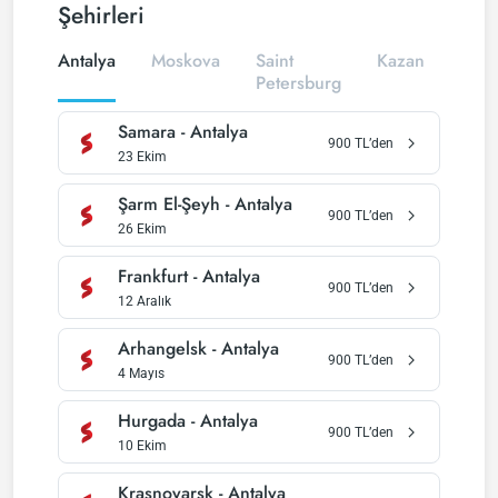
Şehirleri
Antalya
Moskova
Saint
Kazan
Düss
Petersburg
Samara
-
Antalya
900
TL’den
23 Ekim
Şarm El-Şeyh
-
Antalya
900
TL’den
26 Ekim
Frankfurt
-
Antalya
900
TL’den
12 Aralık
Arhangelsk
-
Antalya
900
TL’den
4 Mayıs
Hurgada
-
Antalya
900
TL’den
10 Ekim
Krasnoyarsk
-
Antalya