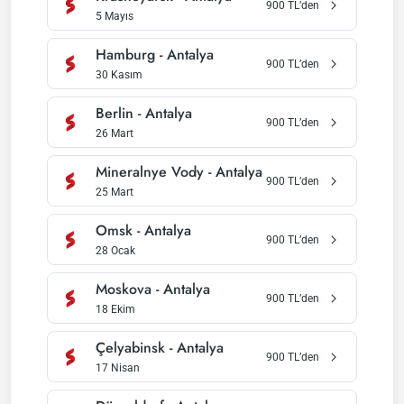
900
TL’den
5 Mayıs
Hamburg
-
Antalya
900
TL’den
30 Kasım
Berlin
-
Antalya
900
TL’den
26 Mart
Mineralnye Vody
-
Antalya
900
TL’den
25 Mart
Omsk
-
Antalya
900
TL’den
28 Ocak
Moskova
-
Antalya
900
TL’den
18 Ekim
Çelyabinsk
-
Antalya
900
TL’den
17 Nisan