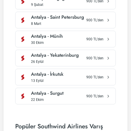
900
TL’den
9 Şubat
Antalya
-
Saint Petersburg
900
TL’den
8 Mart
Antalya
-
Münih
900
TL’den
30 Ekim
Antalya
-
Yekaterinburg
900
TL’den
26 Eylül
Antalya
-
İrkutsk
900
TL’den
13 Eylül
Antalya
-
Surgut
900
TL’den
22 Ekim
Popüler Southwind Airlines Varış