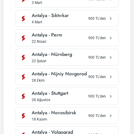
3 Mart
Antalya
-
Sıktıvkar
900
TL’den
4 Mart
Antalya
-
Perm
900
TL’den
22 Nisan
Antalya
-
Nürnberg
900
TL’den
22 Şubat
Antalya
-
Nijniy Novgorod
900
TL’den
28 Ekim
Antalya
-
Stuttgart
900
TL’den
28 Ağustos
Antalya
-
Novosibirsk
900
TL’den
18 Kasım
Antalya
-
Volgograd