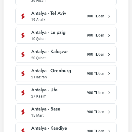
26 Nisan
Antalya
-
Tel Aviv
900
TL’den
19 Aralık
Antalya
-
Leipzig
900
TL’den
10 Şubat
Antalya
-
Kaloşvar
900
TL’den
20 Şubat
Antalya
-
Orenburg
900
TL’den
2 Haziran
Antalya
-
Ufa
900
TL’den
27 Kasım
Antalya
-
Basel
900
TL’den
15 Mart
Antalya
-
Kandiye
900
TL’den