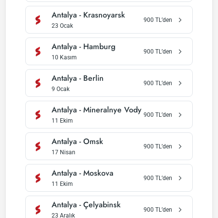
Antalya
-
Krasnoyarsk
900
TL’den
23 Ocak
Antalya
-
Hamburg
900
TL’den
10 Kasım
Antalya
-
Berlin
900
TL’den
9 Ocak
Antalya
-
Mineralnye Vody
900
TL’den
11 Ekim
Antalya
-
Omsk
900
TL’den
17 Nisan
Antalya
-
Moskova
900
TL’den
11 Ekim
Antalya
-
Çelyabinsk
900
TL’den
23 Aralık