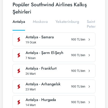
Popüler Southwind Airlines Kalkış
Şehirleri
Antalya
Moskova
Yekaterinburg
Saint
Petersburg
Antalya
-
Samara
900
TL’den
19 Ocak
Antalya
-
Şarm El-Şeyh
900
TL’den
7 Nisan
Antalya
-
Frankfurt
900
TL’den
26 Mart
Antalya
-
Arhangelsk
900
TL’den
23 Mart
Antalya
-
Hurgada
900
TL’den
14 Mart