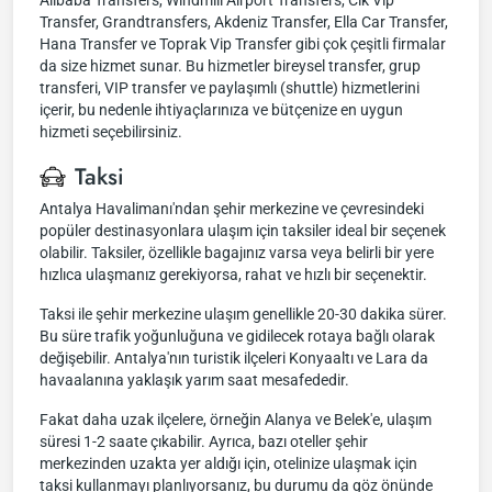
Alibaba Transfers, Windmill Airport Transfers, Clk Vıp
Transfer, Grandtransfers, Akdeniz Transfer, Ella Car Transfer,
Hana Transfer ve Toprak Vip Transfer gibi çok çeşitli firmalar
da size hizmet sunar. Bu hizmetler bireysel transfer, grup
transferi, VIP transfer ve paylaşımlı (shuttle) hizmetlerini
içerir, bu nedenle ihtiyaçlarınıza ve bütçenize en uygun
hizmeti seçebilirsiniz.
Taksi
Antalya Havalimanı'ndan şehir merkezine ve çevresindeki
popüler destinasyonlara ulaşım için taksiler ideal bir seçenek
olabilir. Taksiler, özellikle bagajınız varsa veya belirli bir yere
hızlıca ulaşmanız gerekiyorsa, rahat ve hızlı bir seçenektir.
Taksi ile şehir merkezine ulaşım genellikle 20-30 dakika sürer.
Bu süre trafik yoğunluğuna ve gidilecek rotaya bağlı olarak
değişebilir. Antalya'nın turistik ilçeleri Konyaaltı ve Lara da
havaalanına yaklaşık yarım saat mesafededir.
Fakat daha uzak ilçelere, örneğin Alanya ve Belek'e, ulaşım
süresi 1-2 saate çıkabilir. Ayrıca, bazı oteller şehir
merkezinden uzakta yer aldığı için, otelinize ulaşmak için
taksi kullanmayı planlıyorsanız, bu durumu da göz önünde