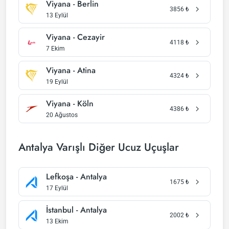
Viyana - Berlin
3856
₺
13 Eylül
Viyana - Cezayir
4118
₺
7 Ekim
Viyana - Atina
4324
₺
19 Eylül
Viyana - Köln
4386
₺
20 Ağustos
Antalya Varışlı Diğer Ucuz Uçuşlar
Lefkoşa - Antalya
1675
₺
17 Eylül
İstanbul - Antalya
2002
₺
13 Ekim