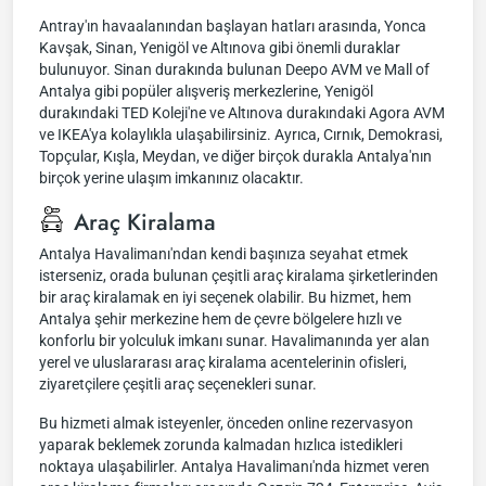
Antray'ın havaalanından başlayan hatları arasında, Yonca
Kavşak, Sinan, Yenigöl ve Altınova gibi önemli duraklar
bulunuyor. Sinan durakında bulunan Deepo AVM ve Mall of
Antalya gibi popüler alışveriş merkezlerine, Yenigöl
durakındaki TED Koleji'ne ve Altınova durakındaki Agora AVM
ve IKEA'ya kolaylıkla ulaşabilirsiniz. Ayrıca, Cırnık, Demokrasi,
Topçular, Kışla, Meydan, ve diğer birçok durakla Antalya'nın
birçok yerine ulaşım imkanınız olacaktır.
Araç Kiralama
Antalya Havalimanı'ndan kendi başınıza seyahat etmek
isterseniz, orada bulunan çeşitli araç kiralama şirketlerinden
bir araç kiralamak en iyi seçenek olabilir. Bu hizmet, hem
Antalya şehir merkezine hem de çevre bölgelere hızlı ve
konforlu bir yolculuk imkanı sunar. Havalimanında yer alan
yerel ve uluslararası araç kiralama acentelerinin ofisleri,
ziyaretçilere çeşitli araç seçenekleri sunar.
Bu hizmeti almak isteyenler, önceden online rezervasyon
yaparak beklemek zorunda kalmadan hızlıca istedikleri
noktaya ulaşabilirler. Antalya Havalimanı'nda hizmet veren