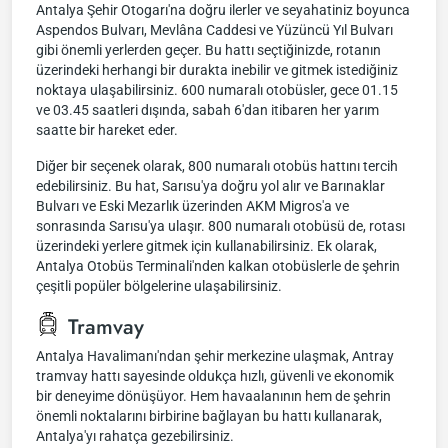
Antalya Şehir Otogarı'na doğru ilerler ve seyahatiniz boyunca
Aspendos Bulvarı, Mevlâna Caddesi ve Yüzüncü Yıl Bulvarı
gibi önemli yerlerden geçer. Bu hattı seçtiğinizde, rotanın
üzerindeki herhangi bir durakta inebilir ve gitmek istediğiniz
noktaya ulaşabilirsiniz. 600 numaralı otobüsler, gece 01.15
ve 03.45 saatleri dışında, sabah 6'dan itibaren her yarım
saatte bir hareket eder.
Diğer bir seçenek olarak, 800 numaralı otobüs hattını tercih
edebilirsiniz. Bu hat, Sarısu'ya doğru yol alır ve Barınaklar
Bulvarı ve Eski Mezarlık üzerinden AKM Migros'a ve
sonrasında Sarısu'ya ulaşır. 800 numaralı otobüsü de, rotası
üzerindeki yerlere gitmek için kullanabilirsiniz. Ek olarak,
Antalya Otobüs Terminali'nden kalkan otobüslerle de şehrin
çeşitli popüler bölgelerine ulaşabilirsiniz.
Tramvay
Antalya Havalimanı'ndan şehir merkezine ulaşmak, Antray
tramvay hattı sayesinde oldukça hızlı, güvenli ve ekonomik
bir deneyime dönüşüyor. Hem havaalanının hem de şehrin
önemli noktalarını birbirine bağlayan bu hattı kullanarak,
Antalya'yı rahatça gezebilirsiniz.