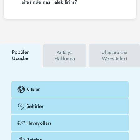
Antalya uçak biletinizi en az 2 hafta önceden satın
sitesinde nasıl alabilirim?
alırsanız çok daha ucuza uçarsınız.
Ucuz Viyana - Antalya uçak bileti satın almak için
Tezfly haber bültenine üye olabilir veya Tezfly sosyal
medya hesaplarını takip edebilirsiniz. Bu sayede
hem havayolu hem de Tezfly kampanyalarından ilk
siz haberdar olacaksınız. İndirim kuponu kullanarak
Viyana - Antalya uçak biletinizi çok daha ucuza
satın alabilirsiniz.
Popüler
Antalya
Uluslararası
Uçuşlar
Hakkında
Websiteleri
Kıtalar
Şehirler
Havayolları
Rotalar