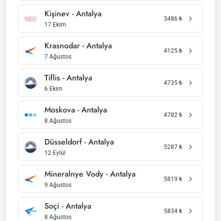
Kişinev - Antalya
3486
₺
17 Ekim
Krasnodar - Antalya
4125
₺
7 Ağustos
Tiflis - Antalya
4735
₺
6 Ekim
Moskova - Antalya
4782
₺
8 Ağustos
Düsseldorf - Antalya
5287
₺
12 Eylül
Mineralnye Vody - Antalya
5819
₺
9 Ağustos
Soçi - Antalya
5834
₺
8 Ağustos