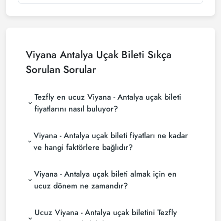
Viyana Antalya Uçak Bileti Sıkça
Sorulan Sorular
Tezfly en ucuz Viyana - Antalya uçak bileti
fiyatlarını nasıl buluyor?
Tezfly, en ucuz Viyana - Antalya uçak bileti fiyatlarını
Viyana - Antalya uçak bileti fiyatları ne kadar
bulmak için tur operatörleri, büyük rezervasyon
siteleri (konsolidatörler) ve yüzlerce havayolu
ve hangi faktörlere bağlıdır?
sitesini aramaktadır. Tezfly sitesinde yapacağın tek
Viyana - Antalya uçak bileti fiyatları, havayolu
bir aramada ile birçok tedarikçiyi arayarak ucuz
Viyana - Antalya uçak bileti almak için en
şirketine, seyahat tarihlerinize, bilet sınıfınıza ve
Viyana - Antalya uçak biletlerini bulup
rezervasyon yapılan döneme göre değişiklik
karşılaştırabilir ve un uygun biletini seçebilirsin.
ucuz dönem ne zamandır?
gösterir. Erken rezervasyon yaparak ve
Viyana - Antalya uçak bileti satın almak istiyorsanız
promosyonları takip ederek daha uygun fiyatlara
Ucuz Viyana - Antalya uçak biletini Tezfly
rezervasyonuzu son dakikaya bırakmayın. Viyana -
bilet bulabilirsiniz.