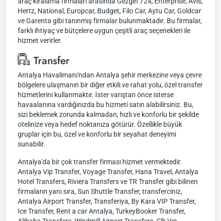
araç kiralama firmaları arasında Gezgin 724, Enterprise, Avis,
Hertz, National, Europcar, Budget, Filo Car, Aytu Car, Goldcar
ve Garenta gibi tanınmış firmalar bulunmaktadır. Bu firmalar,
farklı ihtiyaç ve bütçelere uygun çeşitli araç seçenekleri ile
hizmet verirler.
Transfer
Antalya Havalimanı'ndan Antalya şehir merkezine veya çevre
bölgelere ulaşmanın bir diğer etkili ve rahat yolu, özel transfer
hizmetlerini kullanmaktır. İster varıştan önce isterse
havaalanına vardığınızda bu hizmeti satın alabilirsiniz. Bu,
sizi beklemek zorunda kalmadan, hızlı ve konforlu bir şekilde
otelinize veya hedef noktanıza götürür. Özellikle büyük
gruplar için bu, özel ve konforlu bir seyahat deneyimi
sunabilir.
Antalya'da bir çok transfer firması hizmet vermektedir.
Antalya Vip Transfer, Voyage Transfer, Hana Travel, Antalya
Hotel Transfers, Riviera Transfers ve TR Transfer gibi bilinen
firmaların yanı sıra, Sun Shuttle Transfer, transferciniz,
Antalya Airport Transfer, Transferiya, By Kara VIP Transfer,
Ice Transfer, Rent a car Antalya, TurkeyBooker Transfer,