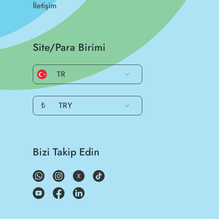
İletişim
Site/Para Birimi
TR
₺
TRY
Bizi Takip Edin