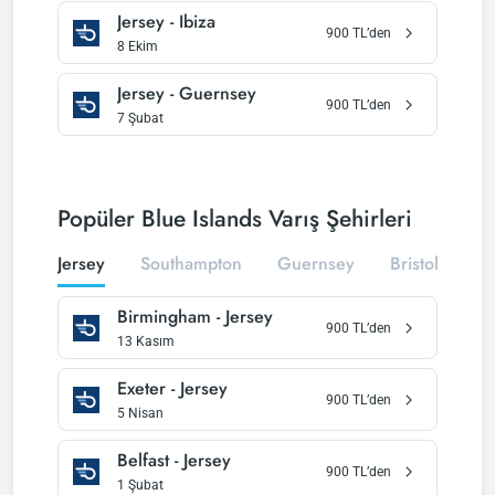
Jersey
-
Ibiza
900
TL’den
8 Ekim
Jersey
-
Guernsey
900
TL’den
7 Şubat
Popüler Blue Islands Varış Şehirleri
Jersey
Southampton
Guernsey
Bristol
Bi
Birmingham
-
Jersey
900
TL’den
13 Kasım
Exeter
-
Jersey
900
TL’den
5 Nisan
Belfast
-
Jersey
900
TL’den
1 Şubat