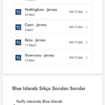
Nottingham
-
Jersey
900
TL’den
24 Mart
Caen
-
Jersey
900
TL’den
4 Mart
Ibiza
-
Jersey
900
TL’den
17 Mayıs
Guernsey
-
Jersey
900
TL’den
25 Mart
Blue Islands
Sıkça Sorulan Sorular
Tezfly sitesinde Blue Islands