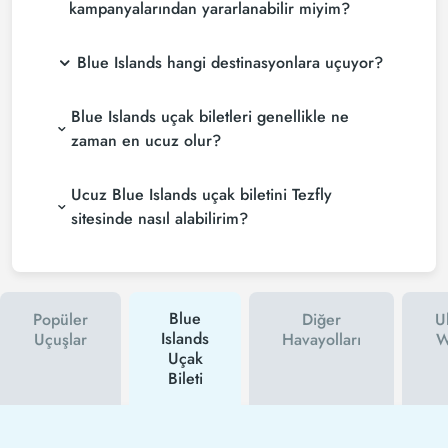
kampanyalarından yararlanabilir miyim?
Blue Islands hangi destinasyonlara uçuyor?
Blue Islands uçak biletleri genellikle ne
zaman en ucuz olur?
Ucuz Blue Islands uçak biletini Tezfly
sitesinde nasıl alabilirim?
Blue
Popüler
Diğer
U
Islands
Uçuşlar
Havayolları
W
Uçak
Bileti