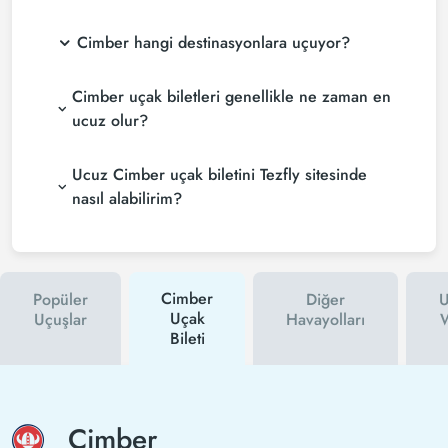
Cimber hangi destinasyonlara uçuyor?
Cimber uçak biletleri genellikle ne zaman en
ucuz olur?
Ucuz Cimber uçak biletini Tezfly sitesinde
nasıl alabilirim?
Cimber
Popüler
Diğer
U
Uçak
Uçuşlar
Havayolları
W
Bileti
Cimber