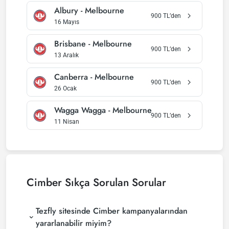
Albury
-
Melbourne
900
TL’den
16 Mayıs
Brisbane
-
Melbourne
900
TL’den
13 Aralık
Canberra
-
Melbourne
900
TL’den
26 Ocak
Wagga Wagga
-
Melbourne
900
TL’den
11 Nisan
Cimber
Sıkça Sorulan Sorular
Tezfly sitesinde Cimber kampanyalarından
yararlanabilir miyim?