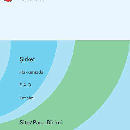
Şirket
Hakkımızda
F.A.Q
İletişim
Site/Para Birimi