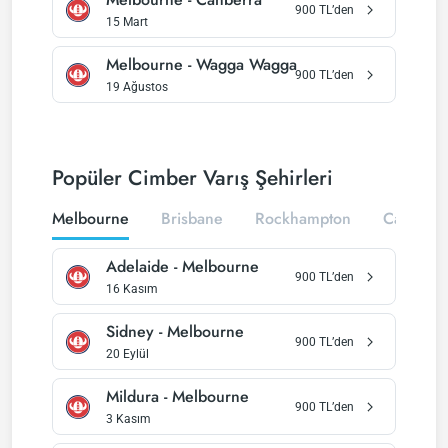
900
TL’den
15 Mart
Melbourne
-
Wagga Wagga
900
TL’den
19 Ağustos
Popüler Cimber Varış Şehirleri
Melbourne
Brisbane
Rockhampton
Canberr
Adelaide
-
Melbourne
900
TL’den
16 Kasım
Sidney
-
Melbourne
900
TL’den
20 Eylül
Mildura
-
Melbourne
900
TL’den
3 Kasım