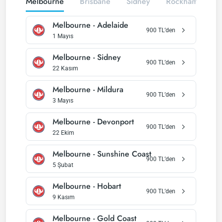
Melbourne
Brisbane
Sidney
Rockhampton
Melbourne
-
Adelaide
900
TL’den
1 Mayıs
Melbourne
-
Sidney
900
TL’den
22 Kasım
Melbourne
-
Mildura
900
TL’den
3 Mayıs
Melbourne
-
Devonport
900
TL’den
22 Ekim
Melbourne
-
Sunshine Coast
900
TL’den
5 Şubat
Melbourne
-
Hobart
900
TL’den
9 Kasım
Melbourne
-
Gold Coast