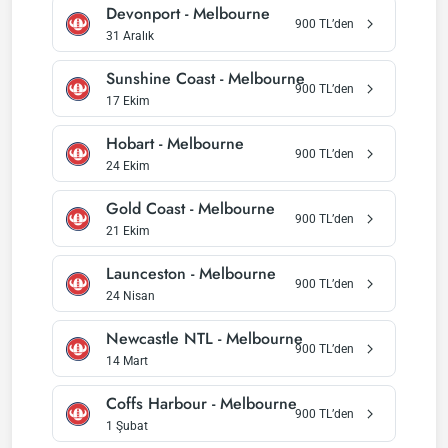
Devonport
-
Melbourne
900
TL’den
31 Aralık
Sunshine Coast
-
Melbourne
900
TL’den
17 Ekim
Hobart
-
Melbourne
900
TL’den
24 Ekim
Gold Coast
-
Melbourne
900
TL’den
21 Ekim
Launceston
-
Melbourne
900
TL’den
24 Nisan
Newcastle NTL
-
Melbourne
900
TL’den
14 Mart
Coffs Harbour
-
Melbourne
900
TL’den
1 Şubat