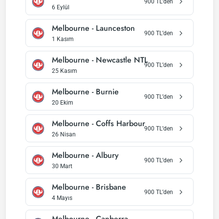
900
TL’den
6 Eylül
Melbourne
-
Launceston
900
TL’den
1 Kasım
Melbourne
-
Newcastle NTL
900
TL’den
25 Kasım
Melbourne
-
Burnie
900
TL’den
20 Ekim
Melbourne
-
Coffs Harbour
900
TL’den
26 Nisan
Melbourne
-
Albury
900
TL’den
30 Mart
Melbourne
-
Brisbane
900
TL’den
4 Mayıs
Melbourne
-
Canberra