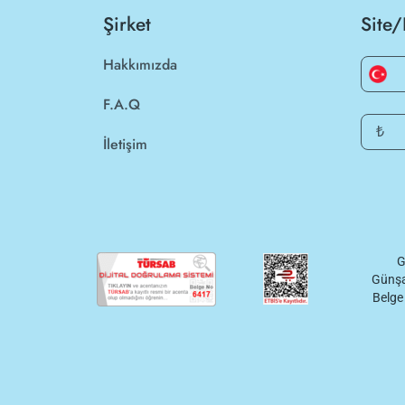
Şirket
Site/
Hakkımızda
F.A.Q
₺
İletişim
G
Günşa
Belge