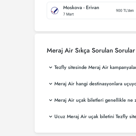
Moskova
-
Erivan
900
TL’den
7 Mart
Meraj Air
Sıkça Sorulan Sorular
Tezfly sitesinde Meraj Air kampanyala
Meraj Air hangi destinasyonlara uçuy
Meraj Air uçak biletleri genellikle n
Ucuz Meraj Air uçak biletini Tezfly sit