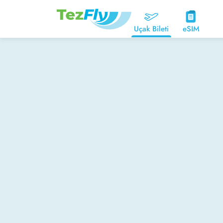
Uçak Bileti
eSIM