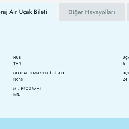
raj Air Uçak Bileti
Diğer Havayolları
HUB
UÇA
THR
6
GLOBAL HAVACILIK İTTIFAKI
UÇ
None
24
MIL PROGRAMI
MRJ