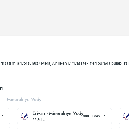
ırsatı mı arıyorsunuz? Meraj Air ile en iyi fiyatlı teklifleri burada bulabilirsi
ri
Mineralnye Vody
Erivan
-
Mineralnye Vody
900
TL’den
22 Şubat