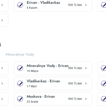
Erivan
-
Vladikavkaz
900
TL’den
4 Kasım
i
Mineralnye Vody
Mineralnye Vody
-
Erivan
900
TL’den
16 Mayıs
Vladikavkaz
-
Erivan
900
TL’den
17 Mart
Moskova
-
Erivan
900
TL’den
25 Aralık