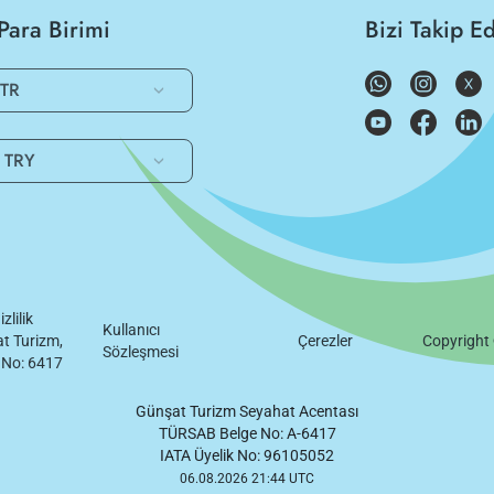
Para Birimi
Bizi Takip E
TR
TRY
izlilik
Kullanıcı
t Turizm,
Çerezler
Copyright
Sözleşmesi
 No: 6417
Günşat Turizm Seyahat Acentası
TÜRSAB Belge No: A-6417
IATA Üyelik No: 96105052
06.08.2026 21:44 UTC