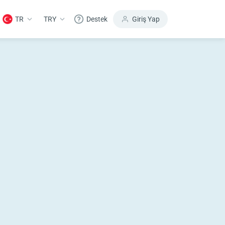
TR
TRY
Destek
Giriş Yap