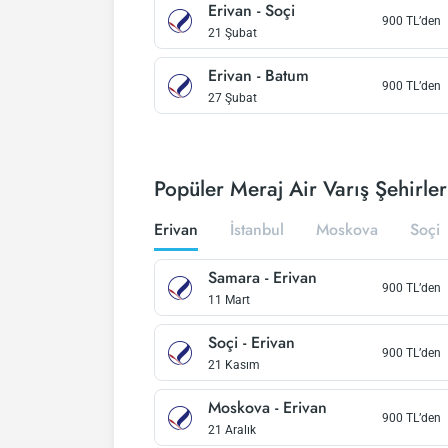
Erivan
-
Soçi
900
TL’den
21 Şubat
Erivan
-
Batum
900
TL’den
27 Şubat
Popüler Meraj Air Varış Şehirler
Erivan
İstanbul
Moskova
Soçi
Samara
-
Erivan
900
TL’den
11 Mart
Soçi
-
Erivan
900
TL’den
21 Kasım
Moskova
-
Erivan
900
TL’den
21 Aralık