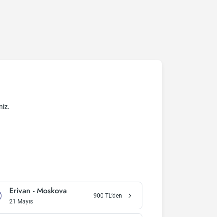
niz.
Erivan
-
Moskova
900
TL’den
21 Mayıs