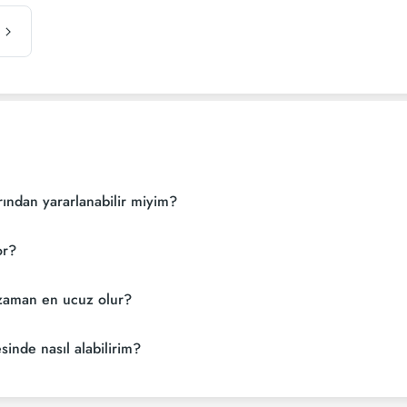
rından yararlanabilir miyim?
or?
e zaman en ucuz olur?
esinde nasıl alabilirim?