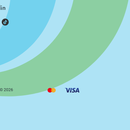
din
 ©
2026