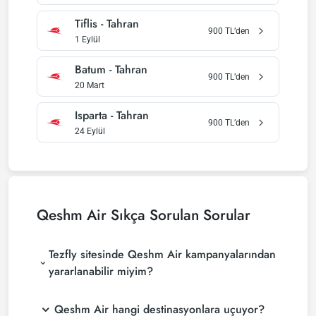
Tiflis
-
Tahran
900
TL’den
1 Eylül
Batum
-
Tahran
900
TL’den
20 Mart
Isparta
-
Tahran
900
TL’den
24 Eylül
Qeshm Air
Sıkça Sorulan Sorular
Tezfly sitesinde Qeshm Air kampanyalarından
yararlanabilir miyim?
Qeshm Air hangi destinasyonlara uçuyor?