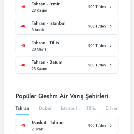
Tahran
-
İzmir
900
TL’den
23 Kasım
Tahran
-
İstanbul
900
TL’den
8 Aralık
Tahran
-
Tiflis
900
TL’den
20 Mayıs
Tahran
-
Batum
900
TL’den
23 Kasım
Popüler Qeshm Air Varış Şehirleri
Tahran
Dubai
İstanbul
Tiflis
Erivan
Maskat
-
Tahran
900
TL’den
2 Ocak