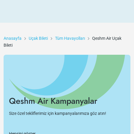
Anasayfa
Uçak Bileti
Tüm Havayolları
Qeshm Air
Uçak
Bileti
Qeshm Air Kampanyalar
Size özel tekliflerimiz için kampanyalarımıza göz atın!
Hepsini göster