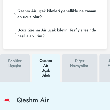
Qeshm Air uçak biletleri genellikle ne zaman
en ucuz olur?
Ucuz Qeshm Air uçak biletini Tezfly sitesinde
nasıl alabilirim?
Qeshm
Popüler
Diğer
U
Air
Uçuşlar
Havayolları
W
Uçak
Bileti
Qeshm Air