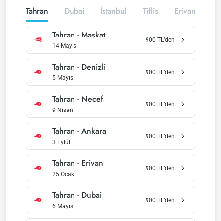
Tahran
Dubai
İstanbul
Tiflis
Erivan
Tahran
-
Maskat
900
TL’den
14 Mayıs
Tahran
-
Denizli
900
TL’den
5 Mayıs
Tahran
-
Necef
900
TL’den
9 Nisan
Tahran
-
Ankara
900
TL’den
3 Eylül
Tahran
-
Erivan
900
TL’den
25 Ocak
Tahran
-
Dubai
900
TL’den
6 Mayıs