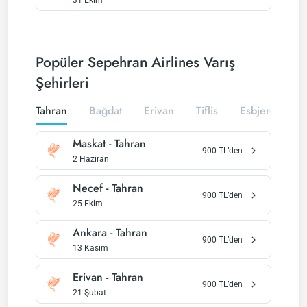
31 Ekim
Popüler Sepehran Airlines Varış
Şehirleri
Tahran
Bağdat
Erivan
Tiflis
Esbjerg
Maskat
-
Tahran
900
TL’den
2 Haziran
Necef
-
Tahran
900
TL’den
25 Ekim
Ankara
-
Tahran
900
TL’den
13 Kasım
Erivan
-
Tahran
900
TL’den
21 Şubat