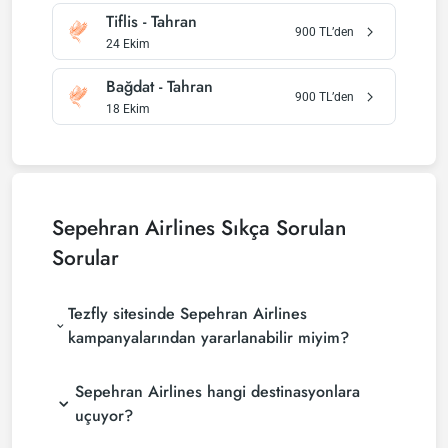
Tiflis
-
Tahran
900
TL’den
24 Ekim
Bağdat
-
Tahran
900
TL’den
18 Ekim
Sepehran Airlines
Sıkça Sorulan
Sorular
Tezfly sitesinde Sepehran Airlines
kampanyalarından yararlanabilir miyim?
Sepehran Airlines hangi destinasyonlara
uçuyor?