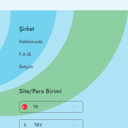
Şirket
Hakkımızda
F.A.Q
İletişim
Site/Para Birimi
TR
₺
TRY