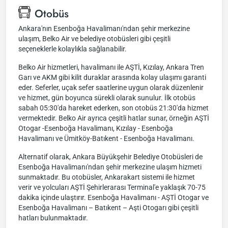
Otobüs
Ankara'nın Esenboğa Havalimanı'ndan şehir merkezine
ulaşım, Belko Air ve belediye otobüsleri gibi çeşitli
seçeneklerle kolaylıkla sağlanabilir.
Belko Air hizmetleri, havalimanı ile AŞTİ, Kızılay, Ankara Tren
Garı ve AKM gibi kilit duraklar arasında kolay ulaşımı garanti
eder. Seferler, uçak sefer saatlerine uygun olarak düzenlenir
ve hizmet, gün boyunca sürekli olarak sunulur. İlk otobüs
sabah 05:30'da hareket ederken, son otobüs 21:30'da hizmet
vermektedir. Belko Air ayrıca çeşitli hatlar sunar, örneğin AŞTİ
Otogar -Esenboğa Havalimanı, Kızılay - Esenboğa
Havalimanı ve Ümitköy-Batıkent - Esenboğa Havalimanı.
Alternatif olarak, Ankara Büyükşehir Belediye Otobüsleri de
Esenboğa Havalimanı'ndan şehir merkezine ulaşım hizmeti
sunmaktadır. Bu otobüsler, Ankarakart sistemi ile hizmet
verir ve yolcuları AŞTİ Şehirlerarası Terminal'e yaklaşık 70-75
dakika içinde ulaştırır. Esenboğa Havalimanı - AŞTİ Otogar ve
Esenboğa Havalimanı – Batıkent – Aşti Otogarı gibi çeşitli
hatları bulunmaktadır.