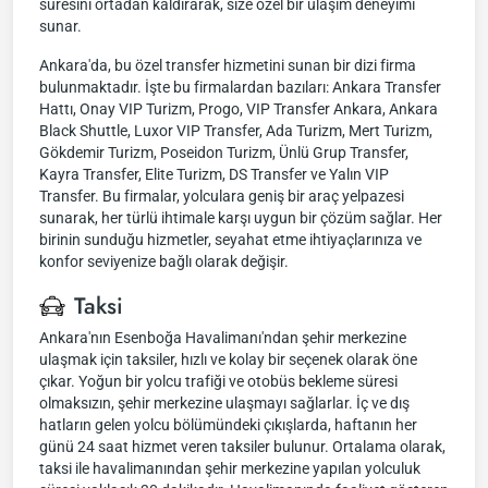
süresini ortadan kaldırarak, size özel bir ulaşım deneyimi
sunar.
Ankara'da, bu özel transfer hizmetini sunan bir dizi firma
bulunmaktadır. İşte bu firmalardan bazıları: Ankara Transfer
Hattı, Onay VIP Turizm, Progo, VIP Transfer Ankara, Ankara
Black Shuttle, Luxor VIP Transfer, Ada Turizm, Mert Turizm,
Gökdemir Turizm, Poseidon Turizm, Ünlü Grup Transfer,
Kayra Transfer, Elite Turizm, DS Transfer ve Yalın VIP
Transfer. Bu firmalar, yolculara geniş bir araç yelpazesi
sunarak, her türlü ihtimale karşı uygun bir çözüm sağlar. Her
birinin sunduğu hizmetler, seyahat etme ihtiyaçlarınıza ve
konfor seviyenize bağlı olarak değişir.
Taksi
Ankara'nın Esenboğa Havalimanı'ndan şehir merkezine
ulaşmak için taksiler, hızlı ve kolay bir seçenek olarak öne
çıkar. Yoğun bir yolcu trafiği ve otobüs bekleme süresi
olmaksızın, şehir merkezine ulaşmayı sağlarlar. İç ve dış
hatların gelen yolcu bölümündeki çıkışlarda, haftanın her
günü 24 saat hizmet veren taksiler bulunur. Ortalama olarak,
taksi ile havalimanından şehir merkezine yapılan yolculuk