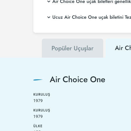
Air Choice One uçak biletleri genell
Ucuz Air Choice One uçak biletini Tezf
Air C
Popüler Uçuşlar
Air Choice One
KURULUŞ
1979
KURULUŞ
1979
ÜLKE