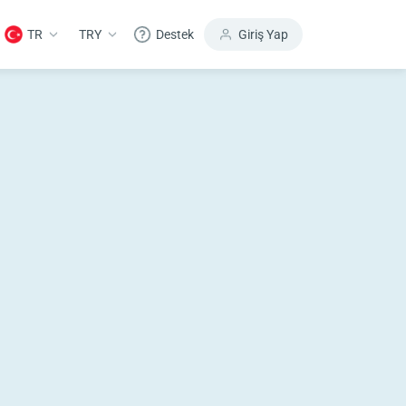
TR
TRY
Destek
Giriş Yap