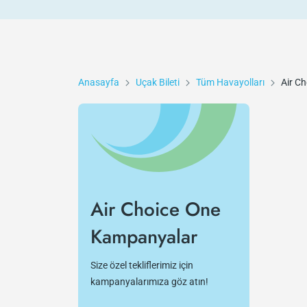
Anasayfa
Uçak Bileti
Tüm Havayolları
Air C
Air Choice One
Kampanyalar
Size özel tekliflerimiz için
kampanyalarımıza göz atın!