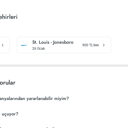
hirleri
St. Louis
-
Jonesboro
900
TL’den
26 Ocak
orular
anyalarından yararlanabilir miyim?
a uçuyor?