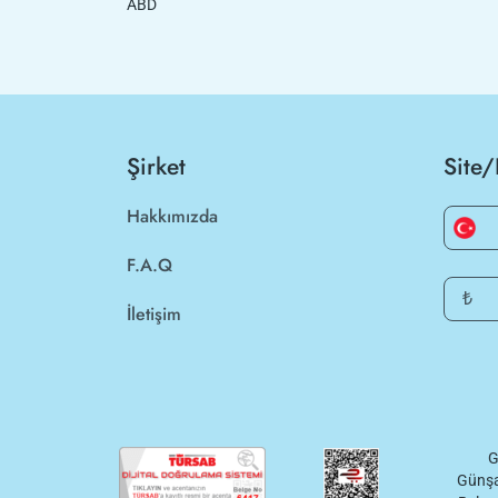
ABD
Şirket
Site/
Hakkımızda
F.A.Q
₺
İletişim
G
Günşa