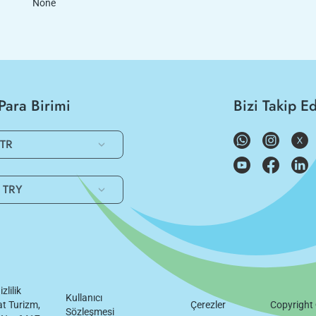
None
Para Birimi
Bizi Takip E
TR
TRY
izlilik
Kullanıcı
t Turizm,
Çerezler
Copyright
Sözleşmesi