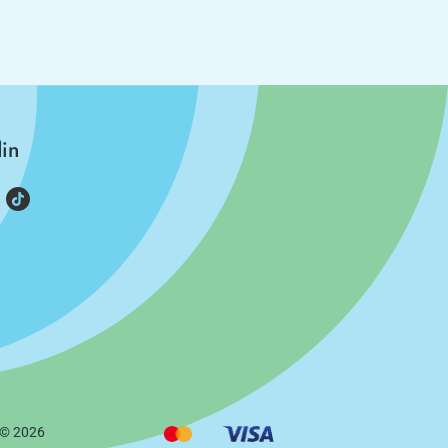
din
 ©
2026