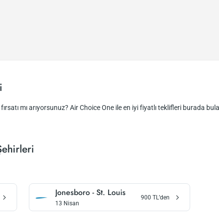
i
ırsatı mı arıyorsunuz? Air Choice One ile en iyi fiyatlı teklifleri burada bulab
ehirleri
Jonesboro
-
St. Louis
900
TL’den
13 Nisan