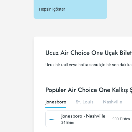
Hepsini göster
Ucuz Air Choice One Uçak Bilet
Ucuz bir tatil veya hafta sonu için bir son dakika f
Popüler Air Choice One Kalkış Ş
Jonesboro
St. Louis
Nashville
Jonesboro
-
Nashville
900
TL’den
24 Ekim