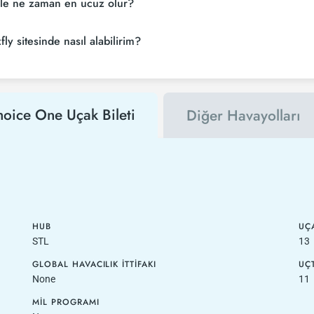
ikle ne zaman en ucuz olur?
ly sitesinde nasıl alabilirim?
hoice One Uçak Bileti
Diğer Havayolları
HUB
UÇA
STL
13
GLOBAL HAVACILIK İTTIFAKI
UÇ
None
11
MIL PROGRAMI