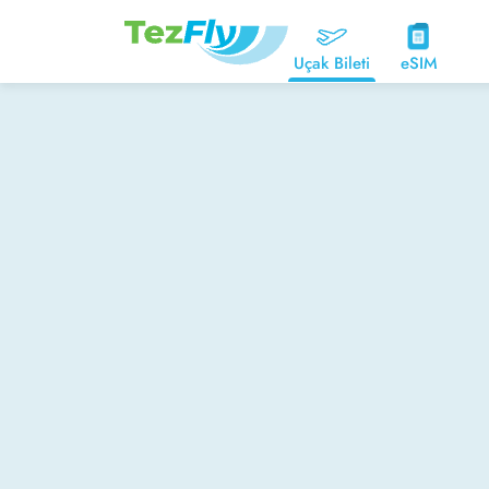
Uçak Bileti
eSIM