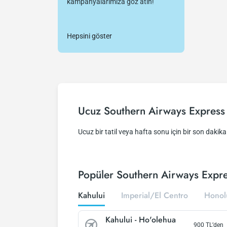
kampanyalarımıza göz atın!
Hepsini göster
Ucuz Southern Airways Express 
Ucuz bir tatil veya hafta sonu için bir son dakika 
Popüler Southern Airways Expres
Kahului
Imperial/El Centro
Honol
Kahului
-
Ho'olehua
900
TL’den