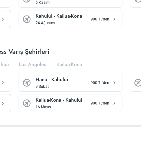
6 Kasım
Kahului
-
Kailua-Kona
900
TL’den
24 Ağustos
s Varış Şehirleri
ehua
Los Angeles
Kailua-Kona
Hāna
-
Kahului
900
TL’den
9 Şubat
Kailua-Kona
-
Kahului
900
TL’den
16 Mayıs