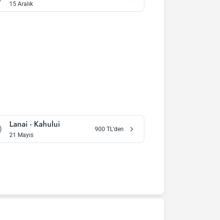
15 Aralık
Lanai
-
Kahului
900
TL’den
21 Mayıs