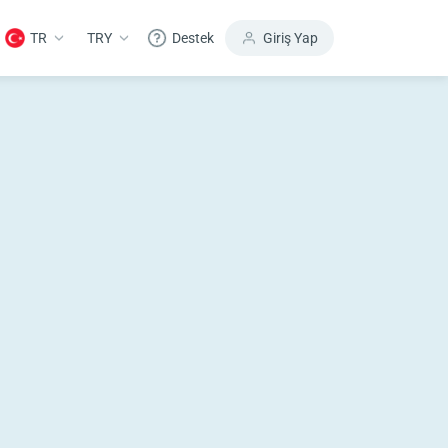
TR
TRY
Destek
Giriş Yap