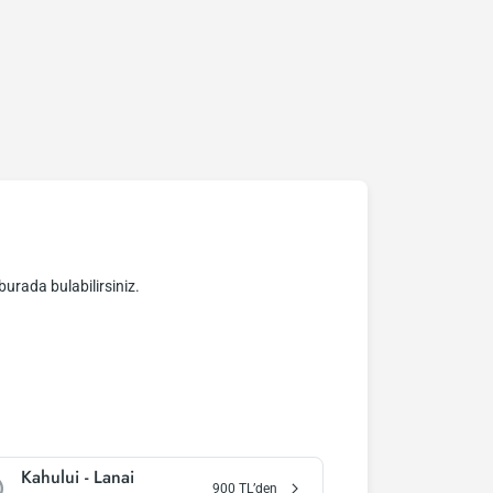
 burada bulabilirsiniz.
Kahului
-
Lanai
900
TL’den