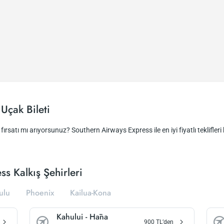
Uçak Bileti
fırsatı mı arıyorsunuz? Southern Airways Express ile en iyi fiyatlı teklifleri
s Kalkış Şehirleri
ulu
Phoenix
Kailua-Kona
Kahului
-
Hāna
900
TL’den