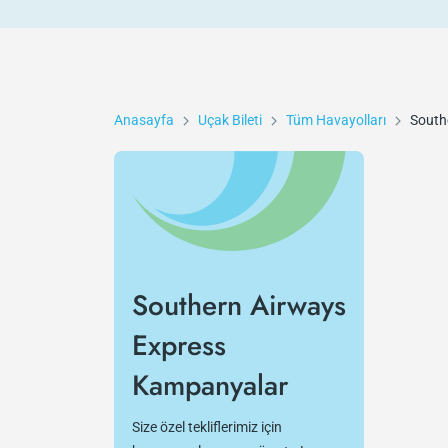
Anasayfa
Uçak Bileti
Tüm Havayolları
South
Southern Airways
Express
Kampanyalar
Size özel tekliflerimiz için