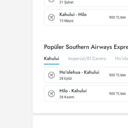
21 Şubat
Kahului
-
Hilo
900
TL’den
15 Mayıs
Popüler Southern Airways Expres
Kahului
Imperial/El Centro
Ho'ol
Ho'olehua
-
Kahului
900
TL’den
28 Eylül
Hilo
-
Kahului
900
TL’den
28 Kasım