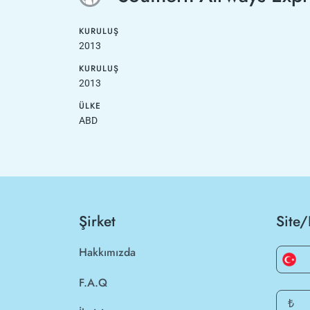
KURULUŞ
2013
KURULUŞ
2013
ÜLKE
ABD
Şirket
Site/
Hakkımızda
F.A.Q
₺