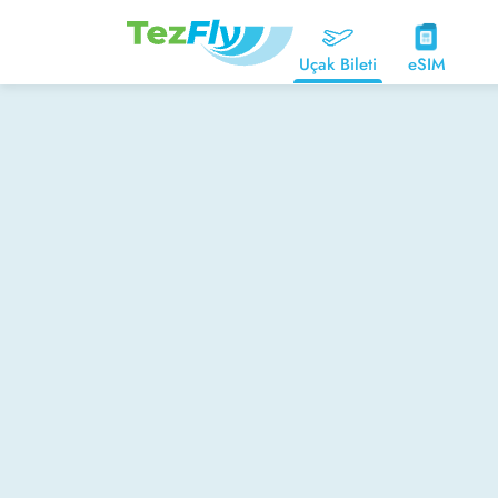
Uçak Bileti
eSIM