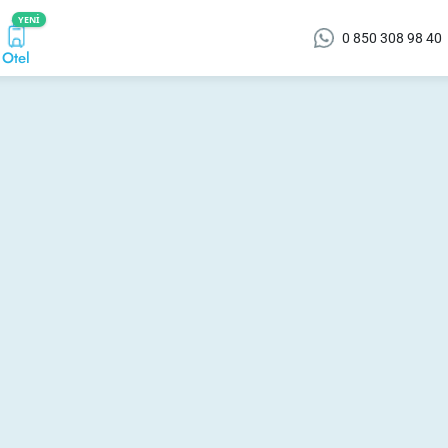
YENI
0 850 308 98 40
Otel