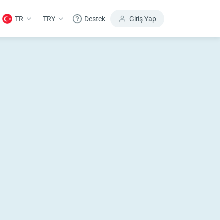
TR
TRY
Destek
Giriş Yap