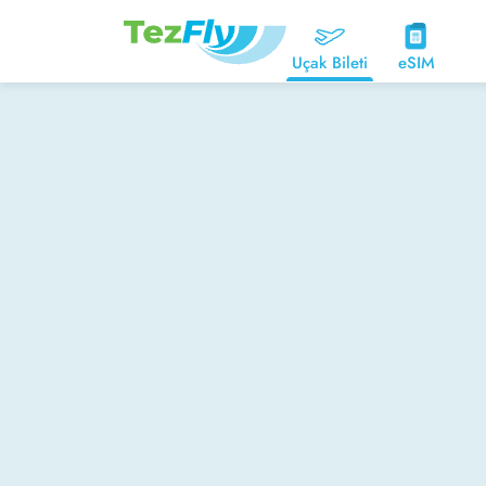
Uçak Bileti
eSIM