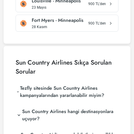
Louisville
-
Minneapolis
900
TL’den
23 Mayıs
Fort Myers
-
Minneapolis
900
TL’den
28 Kasım
Sun Country Airlines
Sıkça Sorulan
Sorular
Tezfly sitesinde Sun Country Airlines
kampanyalarından yararlanabilir miyim?
Sun Country Airlines hangi destinasyonlara
uçuyor?