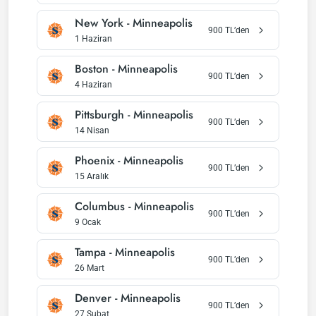
New York
-
Minneapolis
900
TL’den
1 Haziran
Boston
-
Minneapolis
900
TL’den
4 Haziran
Pittsburgh
-
Minneapolis
900
TL’den
14 Nisan
Phoenix
-
Minneapolis
900
TL’den
15 Aralık
Columbus
-
Minneapolis
900
TL’den
9 Ocak
Tampa
-
Minneapolis
900
TL’den
26 Mart
Denver
-
Minneapolis
900
TL’den
27 Şubat