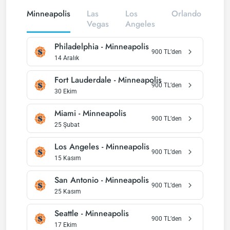
Minneapolis
Las
Los
Orlando
Ne
Vegas
Angeles
Yor
Philadelphia
-
Minneapolis
900
TL’den
14 Aralık
Fort Lauderdale
-
Minneapolis
900
TL’den
30 Ekim
Miami
-
Minneapolis
900
TL’den
25 Şubat
Los Angeles
-
Minneapolis
900
TL’den
15 Kasım
San Antonio
-
Minneapolis
900
TL’den
25 Kasım
Seattle
-
Minneapolis
900
TL’den
17 Ekim