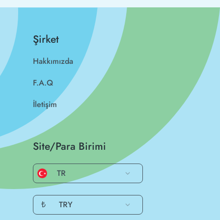
Şirket
Hakkımızda
F.A.Q
İletişim
Site/Para Birimi
TR
₺
TRY