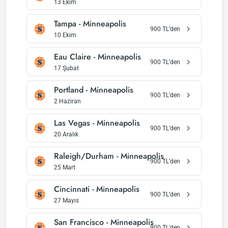
13 Ekim
Tampa
-
Minneapolis
900
TL’den
10 Ekim
Eau Claire
-
Minneapolis
900
TL’den
17 Şubat
Portland
-
Minneapolis
900
TL’den
2 Haziran
Las Vegas
-
Minneapolis
900
TL’den
20 Aralık
Raleigh/Durham
-
Minneapolis
900
TL’den
25 Mart
Cincinnati
-
Minneapolis
900
TL’den
27 Mayıs
San Francisco
-
Minneapolis
900
TL’den