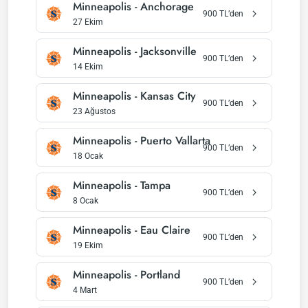
Minneapolis
-
Anchorage
900
TL’den
27 Ekim
Minneapolis
-
Jacksonville
900
TL’den
14 Ekim
Minneapolis
-
Kansas City
900
TL’den
23 Ağustos
Minneapolis
-
Puerto Vallarta
900
TL’den
18 Ocak
Minneapolis
-
Tampa
900
TL’den
8 Ocak
Minneapolis
-
Eau Claire
900
TL’den
19 Ekim
Minneapolis
-
Portland
900
TL’den
4 Mart