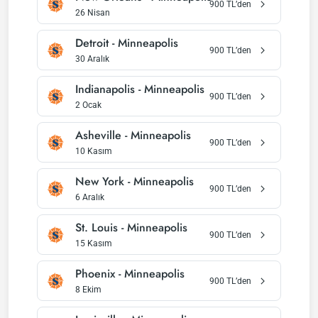
900
TL’den
26 Nisan
Detroit
-
Minneapolis
900
TL’den
30 Aralık
Indianapolis
-
Minneapolis
900
TL’den
2 Ocak
Asheville
-
Minneapolis
900
TL’den
10 Kasım
New York
-
Minneapolis
900
TL’den
6 Aralık
St. Louis
-
Minneapolis
900
TL’den
15 Kasım
Phoenix
-
Minneapolis
900
TL’den
8 Ekim