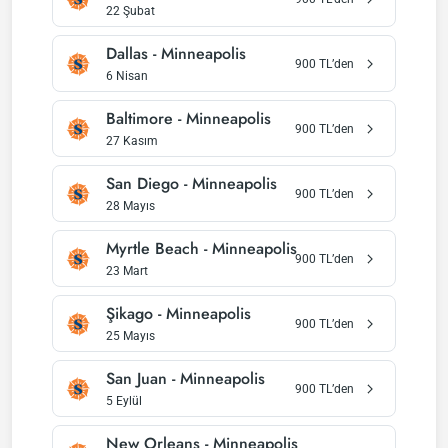
22 Şubat
Dallas
-
Minneapolis
900
TL’den
6 Nisan
Baltimore
-
Minneapolis
900
TL’den
27 Kasım
San Diego
-
Minneapolis
900
TL’den
28 Mayıs
Myrtle Beach
-
Minneapolis
900
TL’den
23 Mart
Şikago
-
Minneapolis
900
TL’den
25 Mayıs
San Juan
-
Minneapolis
900
TL’den
5 Eylül
New Orleans
-
Minneapolis