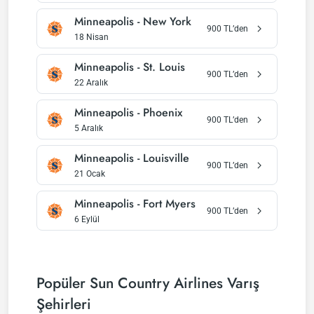
Minneapolis
-
New York
900
TL’den
18 Nisan
Minneapolis
-
St. Louis
900
TL’den
22 Aralık
Minneapolis
-
Phoenix
900
TL’den
5 Aralık
Minneapolis
-
Louisville
900
TL’den
21 Ocak
Minneapolis
-
Fort Myers
900
TL’den
6 Eylül
Popüler Sun Country Airlines Varış
Şehirleri