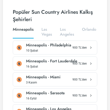
Popüler Sun Country Airlines Kalkış
Şehirleri
Minneapolis
Las
Los
Orlando
Ne
Vegas
Angeles
Yor
Minneapolis
-
Philadelphia
900
TL’den
10 Şubat
Minneapolis
-
Fort Lauderdale
900
TL’den
16 Şubat
Minneapolis
-
Miami
900
TL’den
3 Kasım
Minneapolis
-
Sarasota
900
TL’den
16 Eylül
Minneapolis
-
Los Angeles