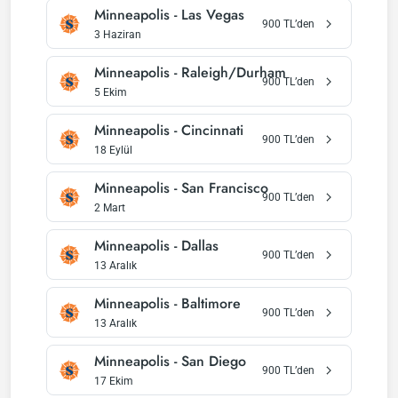
Minneapolis
-
Las Vegas
900
TL’den
3 Haziran
Minneapolis
-
Raleigh/Durham
900
TL’den
5 Ekim
Minneapolis
-
Cincinnati
900
TL’den
18 Eylül
Minneapolis
-
San Francisco
900
TL’den
2 Mart
Minneapolis
-
Dallas
900
TL’den
13 Aralık
Minneapolis
-
Baltimore
900
TL’den
13 Aralık
Minneapolis
-
San Diego
900
TL’den
17 Ekim