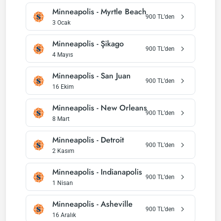
Minneapolis
-
Myrtle Beach
900
TL’den
3 Ocak
Minneapolis
-
Şikago
900
TL’den
4 Mayıs
Minneapolis
-
San Juan
900
TL’den
16 Ekim
Minneapolis
-
New Orleans
900
TL’den
8 Mart
Minneapolis
-
Detroit
900
TL’den
2 Kasım
Minneapolis
-
Indianapolis
900
TL’den
1 Nisan
Minneapolis
-
Asheville
900
TL’den
16 Aralık